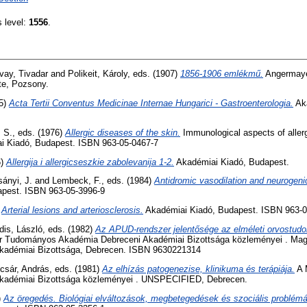
s level:
1556
.
vay, Tivadar
and
Polikeit, Károly
, eds. (1907)
1856-1906 emlékmű.
Angermaye
te, Pozsony.
65)
Acta Tertii Conventus Medicinae Internae Hungarici - Gastroenterologia.
Aka
 S.
, eds. (1976)
Allergic diseases of the skin.
Immunological aspects of allerg
ai Kiadó, Budapest. ISBN 963-05-0467-7
6)
Allergija i allergicseszkie zabolevanija 1-2.
Akadémiai Kiadó, Budapest.
ányi, J.
and
Lembeck, F.
, eds. (1984)
Antidromic vasodilation and neurogeni
apest. ISBN 963-05-3996-9
)
Arterial lesions and arteriosclerosis.
Akadémiai Kiadó, Budapest. ISBN 963-0
is, László
, eds. (1982)
Az APUD-rendszer jelentősége az elméleti orvostudo
 Tudományos Akadémia Debreceni Akadémiai Bizottsága közleményei . Ma
kadémiai Bizottsága, Debrecen. ISBN 9630221314
csár, András
, eds. (1981)
Az elhízás patogenezise, klinikuma és terápiája.
A 
kadémiai Bizottsága közleményei . UNSPECIFIED, Debrecen.
)
Az öregedés. Biológiai elváltozások, megbetegedések és szociális problém