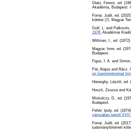
Glatz, Ferenc
, ed. (19
Akadémia, Budapest.
Forrai, Judit
, ed. (202
kötetei (7). Magyar Te
Gráf, L.
and
Palkovits,
1978.
Akadémiai Kiadó
Wittman, I.
, ed. (1972
Magyar, Imre
, ed. (19
Budapest.
Figus, I. A.
and
Simon,
Pár, Alajos
and
Rácz, 
on Gastrointestinal I
Haranghy, László
, ed.
Huszti, Zsuzsa
and
Ká
Miskolczy, D.
, ed. (19
Budapest.
Fehér, Ipoly
, ed. (1874
városában tartott XVII
Forrai, Judit
, ed. (201
tudománytörténeti köt