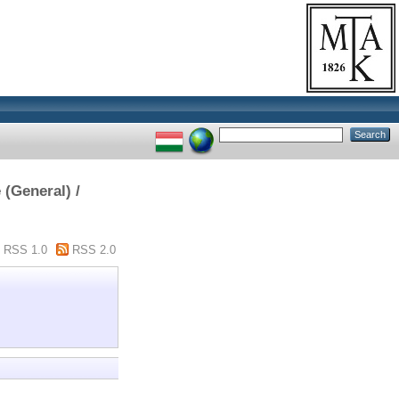
(General) /
RSS 1.0
RSS 2.0