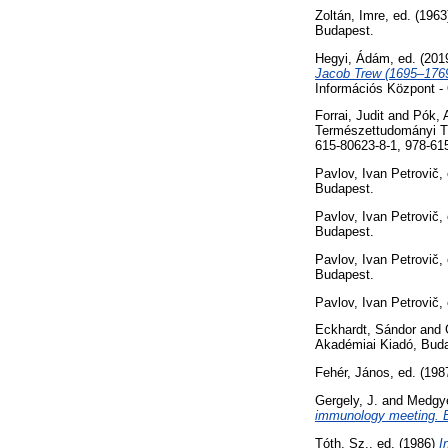
Zoltán, Imre
, ed. (196
Budapest.
Hegyi, Ádám
, ed. (20
Jacob Trew (1695–1769
Információs Központ -
Forrai, Judit
and
Pók, 
Természettudományi Tá
615-80623-8-1, 978-615
Pavlov, Ivan Petrovič
,
Budapest.
Pavlov, Ivan Petrovič
,
Budapest.
Pavlov, Ivan Petrovič
,
Budapest.
Pavlov, Ivan Petrovič
,
Eckhardt, Sándor
and
Akadémiai Kiadó, Bud
Fehér, János
, ed. (19
Gergely, J.
and
Medgye
immunology meeting. 
Tóth, Sz.
, ed. (1986)
I