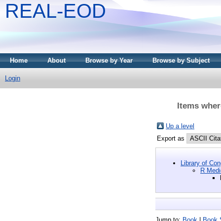
REAL-EOD
Home
About
Browse by Year
Browse by Subject
Login
Items wher
Up a level
Export as
Library of Co
R Medi
Jump to:
Book
|
Book 