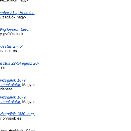
vizsgálók nagy-
mber 21-ig Herkules
izsgálók nagy-
ig Győrött tartott
y-gyűléseinek
usztus 27-től
rvosok és
sztus 22-től egész 28-
 és
vizsgálók 1879
s munkálatai.
Magyar
udapest.
vizsgálók 1879.
s munkálatai.
Magyar
vizsgálók 1880. aug.
 orvosok és
and
Hochhalt, Károly