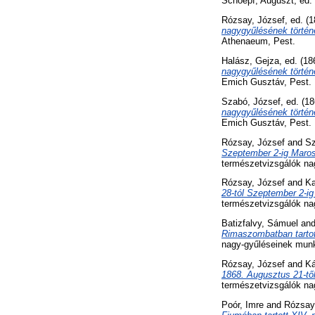
Schoepf, Auguszt
, ed.
Rózsay, József
, ed. (
nagygyűlésének történe
Athenaeum, Pest.
Halász, Gejza
, ed. (1
nagygyűlésének történe
Emich Gusztáv, Pest.
Szabó, József
, ed. (1
nagygyűlésének történe
Emich Gusztáv, Pest.
Rózsay, József
and
Sz
Szeptember 2-ig Maros-
természetvizsgálók na
Rózsay, József
and
Ka
28-tól Szeptember 2-ig
természetvizsgálók na
Batizfalvy, Sámuel
an
Rimaszombatban tartott
nagy-gyűléseinek munk
Rózsay, József
and
Ká
1868. Augusztus 21-től
természetvizsgálók na
Poór, Imre
and
Rózsay