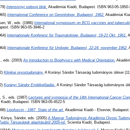
979)
Intensivnyj rodovoj blok.
Akadémiai Kiadó, Budapest. ISBN 963-05-1850-
1965)
International Conference on Gerontology. Budapest, 1962.
Akadémiai Kia
sen, W.
, eds. (1986)
International symposium on BCG vaccines and tuberculin
apest. ISBN 963-05-3946-2
1964)
Internationale Konferenz für Traumatologie. Budapest, 19-21 Okt. 1961.
A
1964)
Internationale Konferenz für Urologie. Budapest, 22-24. november 1962.
A
.
, eds. (2003)
An Introduction to Biophysics with Medical Orientation.
Akadémi
72)
Klinikai orvostudomány.
A Korányi Sándor Társaság tudományos ülései (11
72)
Korányi Sándor Emlékelőadás.
A Korányi Sándor Társaság tudományos ülé
, S.
, eds. (1987)
Lectures and symposia of the 14th International Cancer Co
Kiadó, Budapest. ISBN 963-05-4522-5
988)
Lipofuscin - 1987. State of the art.
Akadémiai Kiadó - Elsevier, Budapest
d
Kónya, Sándor
, eds. (2005)
A Magyar Tudományos Akadémia Orvosi Tudom
Tudós Társaságok alapításától 2005-ig).
Scientia Kiadó, Budapest.