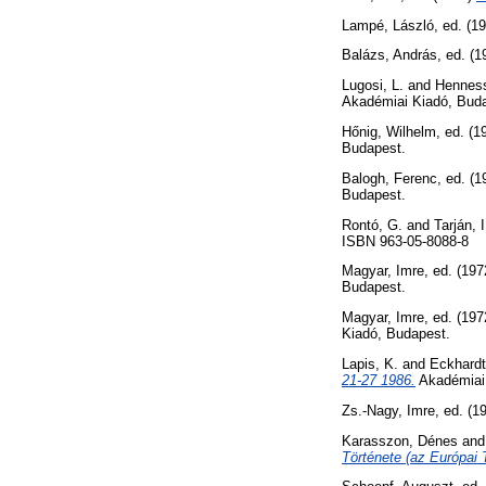
Lampé, László
, ed. (1
Balázs, András
, ed. (
Lugosi, L.
and
Hennes
Akadémiai Kiadó, Bud
Hőnig, Wilhelm
, ed. (
Budapest.
Balogh, Ferenc
, ed. (
Budapest.
Rontó, G.
and
Tarján, I
ISBN 963-05-8088-8
Magyar, Imre
, ed. (19
Budapest.
Magyar, Imre
, ed. (19
Kiadó, Budapest.
Lapis, K.
and
Eckhardt
21-27 1986.
Akadémiai 
Zs.-Nagy, Imre
, ed. (1
Karasszon, Dénes
an
Története (az Európai 