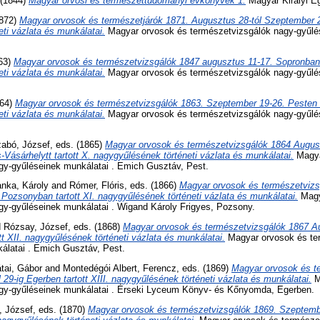
 (1844)
Magyar orvosi és természettudományi évkönyvek 1.
Magyar Királyi E
1872)
Magyar orvosok és természetjárók 1871. Augusztus 28-tól Szeptember 2-
ti vázlata és munkálatai.
Magyar orvosok és természetvizsgálók nagy-gyűlés
863)
Magyar orvosok és természetvizsgálók 1847 augusztus 11-17. Sopronban t
ti vázlata és munkálatai.
Magyar orvosok és természetvizsgálók nagy-gyűlés
864)
Magyar orvosok és természetvizsgálók 1863. Szeptember 19-26. Pesten t
ti vázlata és munkálatai.
Magyar orvosok és természetvizsgálók nagy-gyűlés
abó, József
, eds. (1865)
Magyar orvosok és természetvizsgálók 1864 Augusz
Vásárhelytt tartott X. nagygyűlésének történeti vázlata és munkálatai.
Magya
gy-gyűléseinek munkálatai . Emich Gusztáv, Pest.
nka, Károly
and
Rómer, Flóris
, eds. (1866)
Magyar orvosok és természetviz
 Pozsonyban tartott XI. nagygyűlésének történeti vázlata és munkálatai.
Magy
gy-gyűléseinek munkálatai . Wigand Károly Frigyes, Pozsony.
d
Rózsay, József
, eds. (1868)
Magyar orvosok és természetvizsgálók 1867 Au
 XII. nagygyűlésének történeti vázlata és munkálatai.
Magyar orvosok és te
álatai . Emich Gusztáv, Pest.
tai, Gábor
and
Montedégói Albert, Ferencz
, eds. (1869)
Magyar orvosok és t
 29-ig Egerben tartott XIII. nagygyűlésének történeti vázlata és munkálatai.
M
gy-gyűléseinek munkálatai . Érseki Lyceum Könyv- és Kőnyomda, Egerben.
, József
, eds. (1870)
Magyar orvosok és természetvizsgálók 1869. Szeptember