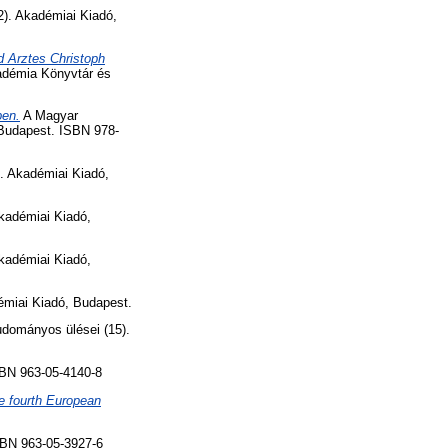
). Akadémiai Kiadó,
d Arztes Christoph
adémia Könyvtár és
ben.
A Magyar
 Budapest. ISBN 978-
). Akadémiai Kiadó,
Akadémiai Kiadó,
Akadémiai Kiadó,
émiai Kiadó, Budapest.
dományos ülései (15).
BN 963-05-4140-8
e fourth European
SBN 963-05-3927-6