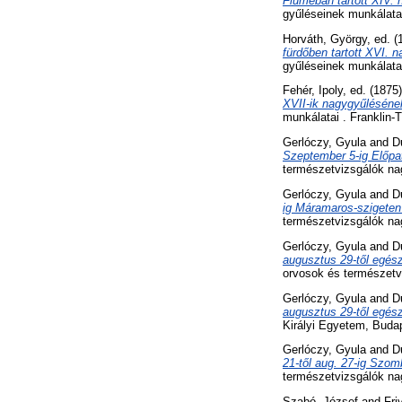
Fiuméban tartott XIV. 
gyűléseinek munkálata
Horváth, György
, ed. 
fürdőben tartott XVI. 
gyűléseinek munkálatai
Fehér, Ipoly
, ed. (1875
XVII-ik nagygyűlésének
munkálatai . Franklin-
Gerlóczy, Gyula
and
D
Szeptember 5-ig Előpat
természetvizsgálók na
Gerlóczy, Gyula
and
D
ig Máramaros-szigeten 
természetvizsgálók na
Gerlóczy, Gyula
and
D
augusztus 29-től egész
orvosok és természetv
Gerlóczy, Gyula
and
D
augusztus 29-től egész
Királyi Egyetem, Buda
Gerlóczy, Gyula
and
D
21-től aug. 27-ig Szom
természetvizsgálók na
Szabó, József
and
Fri