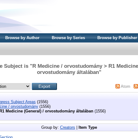
Browse by Author
Browse by Series
Browse by Publisher
e Subject is "R Medicine / orvostudomány > R1 Medicine 
orvostudomány általában"
Atom
ngress Subject Areas
(1556)
cine / orvostudomány
(1556)
R1 Medicine (General) / orvostudomány általában
(1556)
Group by:
Creators
|
Item Type
Section