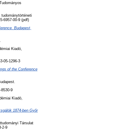
r Tudományos
 tudománytörténeti
5-6957-00-9 (pdf)
ference. Budapest,
.
démiai Kiadó,
3-05-1296-3
ings of the Conference
Budapest.
-8530-9
émiai Kiadó,
zsgálók 1874-ben Győr
tudományi Társulat
3-2-9