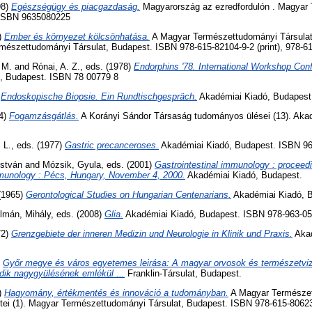
98)
Egészségügy és piacgazdaság.
Magyarország az ezredfordulón . Magya
 ISBN 9635080225
5)
Ember és környezet kölcsönhatása.
A Magyar Természettudományi Társulat
rmészettudományi Társulat, Budapest. ISBN 978-615-82104-9-2 (print), 978-61
 M.
and
Rónai, A. Z.
, eds. (1978)
Endorphins '78. International Workshop Con
, Budapest. ISBN 78 00779 8
)
Endoskopische Biopsie. Ein Rundtischgespräch.
Akadémiai Kiadó, Budapest
74)
Fogamzásgátlás.
A Korányi Sándor Társaság tudományos ülései (13). Aka
 L.
, eds. (1977)
Gastric precanceroses.
Akadémiai Kiadó, Budapest. ISBN 96
István
and
Mózsik, Gyula
, eds. (2001)
Gastrointestinal immunology : proceed
mmunology : Pécs, Hungary, November 4, 2000.
Akadémiai Kiadó, Budapest.
 (1965)
Gerontological Studies on Hungarian Centenarians.
Akadémiai Kiadó, 
lmán, Mihály
, eds. (2008)
Glia.
Akadémiai Kiadó, Budapest. ISBN 978-963-05
72)
Grenzgebiete der inneren Medizin und Neurologie in Klinik und Praxis.
Akad
)
Győr megye és város egyetemes leirása: A magyar orvosok és természetvi
-dik nagygyülésének emlékül ...
Franklin-Társulat, Budapest.
7)
Hagyomány, értékmentés és innováció a tudományban.
A Magyar Természet
etei (1). Magyar Természettudományi Társulat, Budapest. ISBN 978-615-8062