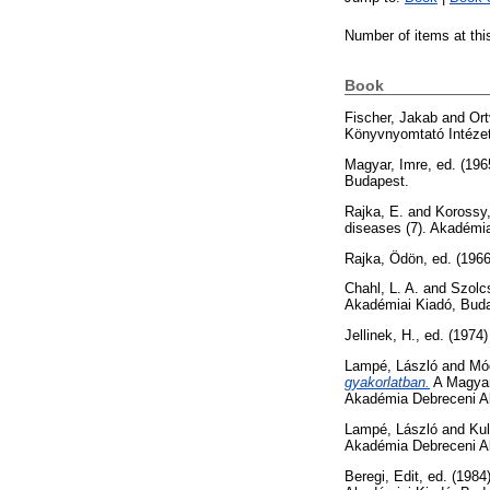
Number of items at thi
Book
Fischer, Jakab
and
Ort
Könyvnyomtató Intéze
Magyar, Imre
, ed. (19
Budapest.
Rajka, E.
and
Korossy,
diseases (7). Akadémi
Rajka, Ödön
, ed. (196
Chahl, L. A.
and
Szolcs
Akadémiai Kiadó, Bud
Jellinek, H.
, ed. (1974
Lampé, László
and
Mód
gyakorlatban.
A Magyar
Akadémia Debreceni A
Lampé, László
and
Kul
Akadémia Debreceni A
Beregi, Edit
, ed. (1984