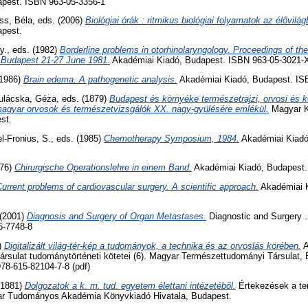
apest. ISBN 963-05-3356-1
ss, Béla
, eds. (2006)
Biológiai órák : ritmikus biológiai folyamatok az élővilág
apest.
y.
, eds. (1982)
Borderline problems in otorhinolaryngology. Proceedings of th
. Budapest 21-27 June 1981.
Akadémiai Kiadó, Budapest. ISBN 963-05-3021-
(1986)
Brain edema. A pathogenetic analysis.
Akadémiai Kiadó, Budapest. IS
ulácska, Géza
, eds. (1879)
Budapest és környéke természetrajzi, orvosi és kö
agyar orvosok és természetvizsgálók XX. nagy-gyülésére emlékül.
Magyar K
st.
l-Fronius, S.
, eds. (1985)
Chemotherapy Symposium, 1984.
Akadémiai Kiadó
976)
Chirurgische Operationslehre in einem Band.
Akadémiai Kiadó, Budapest.
urrent problems of cardiovascular surgery. A scientific approach.
Akadémiai 
 (2001)
Diagnosis and Surgery of Organ Metastases.
Diagnostic and Surgery .
5-7748-8
4)
Digitalizált világ-tér-kép a tudományok, a technika és az orvoslás körében.
A
rsulat tudománytörténeti kötetei (6). Magyar Természettudományi Társulat,
978-615-82104-7-8 (pdf)
 (1881)
Dolgozatok a k. m. tud. egyetem élettani intézetéből.
Értekezések a t
yar Tudományos Akadémia Könyvkiadó Hivatala, Budapest.