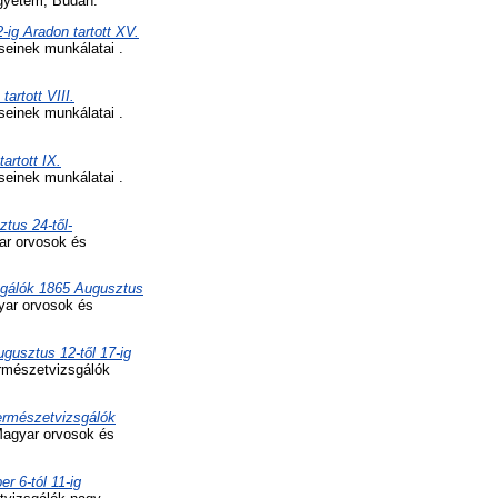
gyetem, Budán.
ig Aradon tartott XV.
einek munkálatai .
artott VIII.
einek munkálatai .
artott IX.
einek munkálatai .
tus 24-től-
r orvosok és
sgálók 1865 Augusztus
ar orvosok és
gusztus 12-től 17-ig
rmészetvizsgálók
ermészetvizsgálók
agyar orvosok és
 6-tól 11-ig