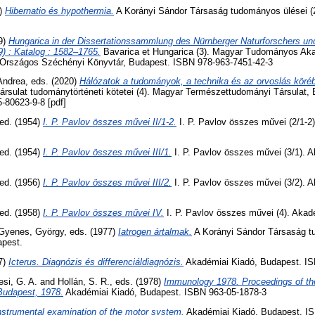
3)
Hibernatio és hypothermia.
A Korányi Sándor Társaság tudományos ülései (2
19)
Hungarica in der Dissertationssammlung des Nürnberger Naturforschers un
) : Katalog : 1582–1765.
Bavarica et Hungarica (3). Magyar Tudományos Ak
 Országos Széchényi Könyvtár, Budapest. ISBN 978-963-7451-42-3
Andrea
, eds. (2020)
Hálózatok a tudományok, a technika és az orvoslás köré
rsulat tudománytörténeti kötetei (4). Magyar Természettudományi Társulat,
-80623-9-8 [pdf]
 ed. (1954)
I. P. Pavlov összes művei II/1-2.
I. P. Pavlov összes művei (2/1-2
 ed. (1954)
I. P. Pavlov összes művei III/1.
I. P. Pavlov összes művei (3/1). 
 ed. (1956)
I. P. Pavlov összes művei III/2.
I. P. Pavlov összes művei (3/2). 
 ed. (1958)
I. P. Pavlov összes művei IV.
I. P. Pavlov összes művei (4). Akad
Gyenes, György
, eds. (1977)
Iatrogen ártalmak.
A Korányi Sándor Társaság tu
apest.
87)
Icterus. Diagnózis és differenciáldiagnózis.
Akadémiai Kiadó, Budapest. IS
si, G. A.
and
Hollán, S. R.
, eds. (1978)
Immunology 1978. Proceedings of th
Budapest, 1978.
Akadémiai Kiadó, Budapest. ISBN 963-05-1878-3
nstrumental examination of the motor system.
Akadémiai Kiadó, Budapest. I