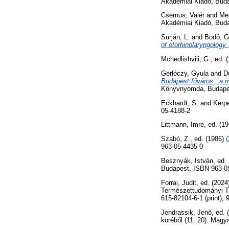
Akadémiai Kiadó, Bud
Csernus, Valér
and
Me
Akadémiai Kiadó, Bud
Surján, L.
and
Bodó, G
of otorhinolaryngology
Mchedlishvili, G.
, ed. 
Gerlóczy, Gyula
and
D
Budapest főváros : a m
Könyvnyomda, Budape
Eckhardt, S.
and
Kerpe
05-4188-2
Littmann, Imre
, ed. (1
Szabó, Z.
, ed. (1986)
C
963-05-4435-0
Besznyák, István
, ed.
Budapest. ISBN 963-0
Forrai, Judit
, ed. (202
Természettudományi Tá
615-82104-6-1 (print), 
Jendrassik, Jenő
, ed.
köréből (11. 20). Mag