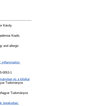
r Károly
démiai Kiadó,
y and allergic
c inflammation.
5-0053-1
mányban és a klinikai
gyar Tudományos
Magyar Tudományos
ák öregkorban.