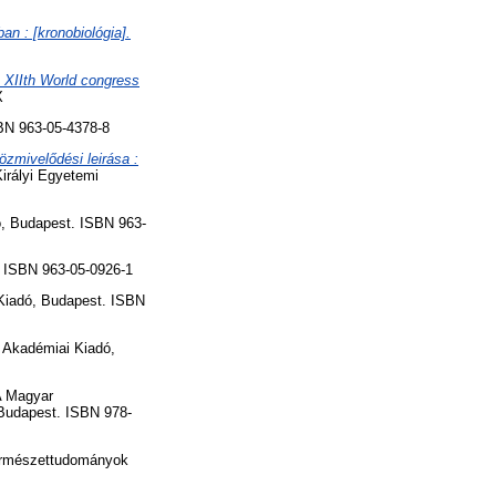
ban : [kronobiológia].
e XIIth World congress
X
BN 963-05-4378-8
zmivelődési leirása :
irályi Egyetemi
, Budapest. ISBN 963-
 ISBN 963-05-0926-1
Kiadó, Budapest. ISBN
 Akadémiai Kiadó,
 Magyar
 Budapest. ISBN 978-
ermészettudományok