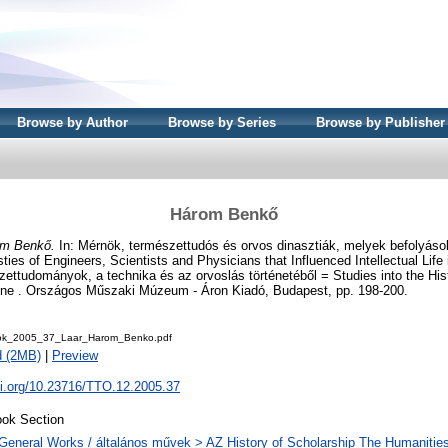
Browse by Author
Browse by Series
Browse by Publisher
Három Benkő
m Benkő.
In: Mérnök, természettudós és orvos dinasztiák, melyek befolyás
ties of Engineers, Scientists and Physicians that Influenced Intellectual Life
ttudományok, a technika és az orvoslás történetéből = Studies into the His
ne . Országos Műszaki Múzeum - Áron Kiadó, Budapest, pp. 198-200.
ok_2005_37_Laar_Harom_Benko.pdf
d (2MB)
|
Preview
oi.org/10.23716/TTO.12.2005.37
ok Section
General Works / általános művek > AZ History of Scholarship The Humanities