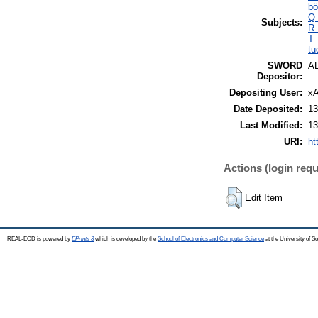
bö
Q 
Subjects:
R 
T 
tu
SWORD
A
Depositor:
Depositing User:
xA
Date Deposited:
13
Last Modified:
13
URI:
ht
Actions (login requ
Edit Item
REAL-EOD is powered by
EPrints 3
which is developed by the
School of Electronics and Computer Science
at the University of 