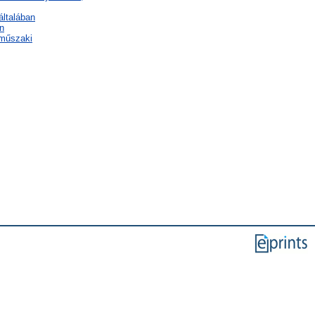
általában
n
 műszaki