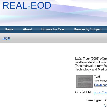
REAL-EOD
Home
About
Browse by Year
Browse by Subject
Login
Laár, Tibor
(2005)
Háro
szellemi életét = Dynas
Tanulmányok a természe
Technology and Medici
Text
Tanulmany
Downloa
Official URL:
https://d
Item Type:
Bo
A 