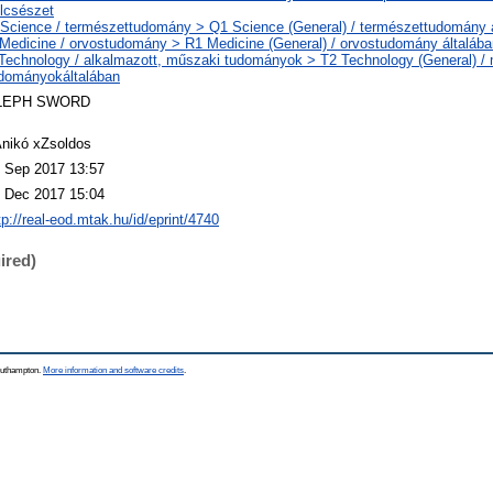
lcsészet
Science / természettudomány > Q1 Science (General) / természettudomány 
Medicine / orvostudomány > R1 Medicine (General) / orvostudomány általába
Technology / alkalmazott, műszaki tudományok > T2 Technology (General) /
dományokáltalában
LEPH SWORD
nikó xZsoldos
 Sep 2017 13:57
 Dec 2017 15:04
tp://real-eod.mtak.hu/id/eprint/4740
ired)
Southampton.
More information and software credits
.