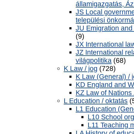
államigazgatás, Áz
JS Local governmen
települési önkorm
JU Emigration and 
(9)
JX International la
JZ International re
világpolitika
(68)
K Law / jog
(728)
K Law (General) / 
KD England and Wa
KZ Law of Nations 
L Education / oktatás
(
L1 Education (Gene
L10 School org
L11 Teaching 
LA History of educa