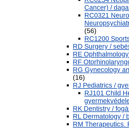
Cancer) / daga
RC0321 Neurosc
Neuropsychiatry
(56)
RC1200 Sports 
RD Surgery / sebé
RE Ophthalmology
RF Otorhinolaryngol
RG Gynecology and
(16)
RJ Pediatrics / g
RJ101 Child Hea
gyermekvédel
RK Dentistry / fogá
RL Dermatology / 
RM Therapeutics. 