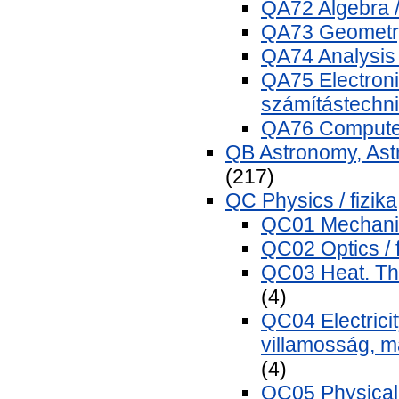
QA72 Algebra /
QA73 Geometry
QA74 Analysis /
QA75 Electroni
számítástechn
QA76 Computer
QB Astronomy, Astro
(217)
QC Physics / fizika
QC01 Mechanic
QC02 Optics / 
QC03 Heat. Th
(4)
QC04 Electrici
villamosság, 
(4)
QC05 Physical 