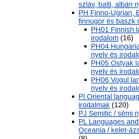
szláv, balti, albán
PH Finno-Ugrian, B
finnugor és baszk 
PH01 Finnish la
irodalom
(16)
PH04 Hungarian
nyelv és iroda
PH05 Ostyak lan
nyelv és iroda
PH06 Vogul lan
nyelv és iroda
PI Oriental languag
irodalmak
(120)
PJ Semitic / sémi 
PL Languages and li
Oceania / kelet-ázs
(8)