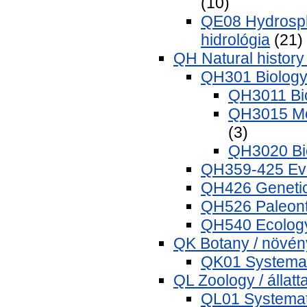
(10)
QE08 Hydrosphe
hidrológia
(21)
QH Natural history
QH301 Biology 
QH3011 Bio
QH3015 Mol
(3)
QH3020 Bio
QH359-425 Evol
QH426 Genetics
QH526 Paleonto
QH540 Ecology
QK Botany / növén
QK01 Systemat
QL Zoology / állatt
QL01 Systemati