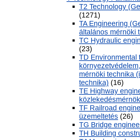
T2 Technology (Ge
(1271)
TA Engineering (Gen
általános mérnöki
TC Hydraulic engin
(23)
TD Environmental t
környezetvédelem,
mérnöki technika (
technika)
(16)
TE Highway engine
közlekedésmérnöki,
TF Railroad engine
üzemeltetés
(26)
TG Bridge engineer
TH Building constr