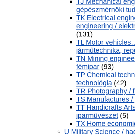
TJ Mechanical eng
gépészmérnöki tu
TK Electrical engin
engineering / elekt
(131)
TL Motor vehicles. 
járműtechnika, rep
TN Mining engineer
fémipar
(93)
TP Chemical techno
technológia
(42)
TR Photography / 
TS Manufactures / 
TT Handicrafts Art
iparművészet
(5)
TX Home economics
U Military Science / 