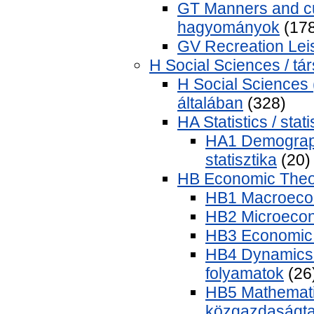
GT Manners and cu
hagyományok
(178
GV Recreation Lei
H Social Sciences / t
H Social Sciences
általában
(328)
HA Statistics / stati
HA1 Demograph
statisztika
(20)
HB Economic Theo
HB1 Macroeco
HB2 Microecon
HB3 Economic 
HB4 Dynamics 
folyamatok
(26
HB5 Mathemati
közgazdaságt