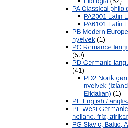
Filológia
(52)
PA Classical philolo
PA2001 Latin L
PA6101 Latin Li
PB Modern Europe
nyelvek
(1)
PC Romance languag
(50)
PD Germanic langu
(41)
PD2 Nortk ger
nyelvek (izland
Elfdalian)
(1)
PE English / anglis
PF West Germanic 
holland, fríz, afrika
PG Slavic, Baltic, 