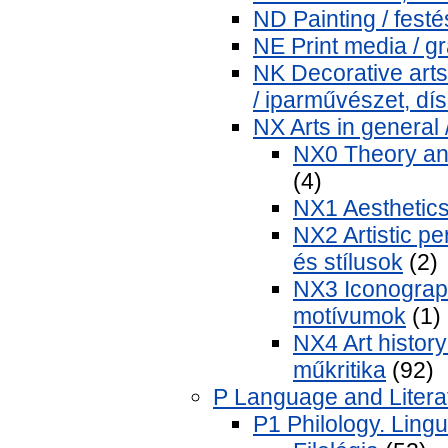
ND Painting / festé
NE Print media / g
NK Decorative arts
/ iparművészet, dí
NX Arts in general
NX0 Theory and
(4)
NX1 Aesthetics
NX2 Artistic p
és stílusok
(2)
NX3 Iconograph
motívumok
(1)
NX4 Art history
műkritika
(92)
P Language and Literat
P1 Philology. Lingui