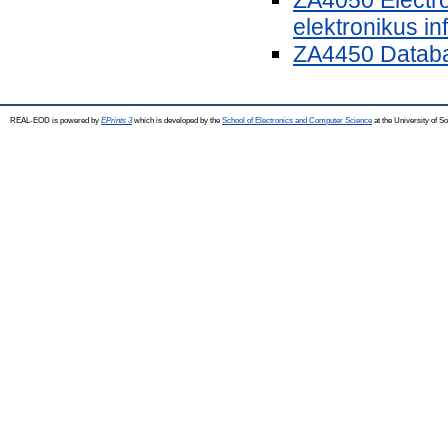
elektronikus i
ZA4450 Databa
REAL-EOD is powered by
EPrints 3
which is developed by the
School of Electronics and Computer Science
at the University of 