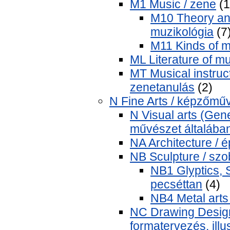
M1 Music / zene
(1
M10 Theory and
muzikológia
(7
M11 Kinds of m
ML Literature of m
MT Musical instruc
zenetanulás
(2)
N Fine Arts / képzőmű
N Visual arts (Gene
művészet általába
NA Architecture / é
NB Sculpture / szo
NB1 Glyptics, 
pecséttan
(4)
NB4 Metal arts
NC Drawing Design 
formatervezés, illu