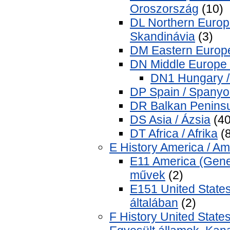
Oroszország
(10)
DL Northern Europ
Skandinávia
(3)
DM Eastern Europe
DN Middle Europe
DN1 Hungary /
DP Spain / Spanyo
DR Balkan Peninsu
DS Asia / Ázsia
(40
DT Africa / Afrika
(8
E History America / Am
E11 America (Gener
művek
(2)
E151 United States
általában
(2)
F History United State