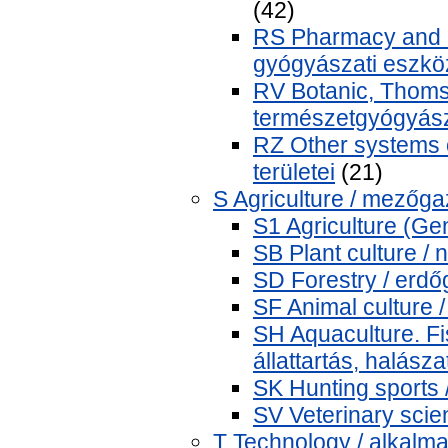
(42)
RS Pharmacy and m
gyógyászati eszkö
RV Botanic, Thomso
természetgyógyás
RZ Other systems 
területei
(21)
S Agriculture / mezőg
S1 Agriculture (Ge
SB Plant culture /
SD Forestry / erd
SF Animal culture /
SH Aquaculture. Fis
állattartás, halász
SK Hunting sports
SV Veterinary scie
T Technology / alkalm