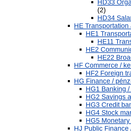
HD33 Organ
(2)
HD34 Salar
HE Transportation
HE1 Transportat
HE11 Trans
HE2 Communica
HE22 Broad
HF Commerce / ke
HF2 Foreign tr
HG Finance / pén
HG1 Banking /
HG2 Savings a
HG3 Credit ban
HG4 Stock mar
HG5 Monetary 
HJ Public Finance 