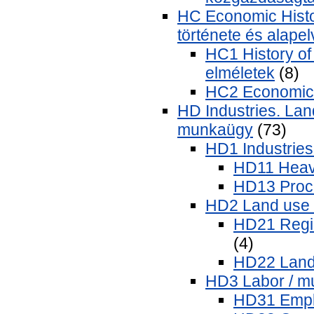
HC Economic Histo
története és alape
HC1 History of
elméletek
(8)
HC2 Economic p
HD Industries. Land
munkaügy
(73)
HD1 Industries 
HD11 Heavy
HD13 Proce
HD2 Land use /
HD21 Regio
(4)
HD22 Land 
HD3 Labor / 
HD31 Empl