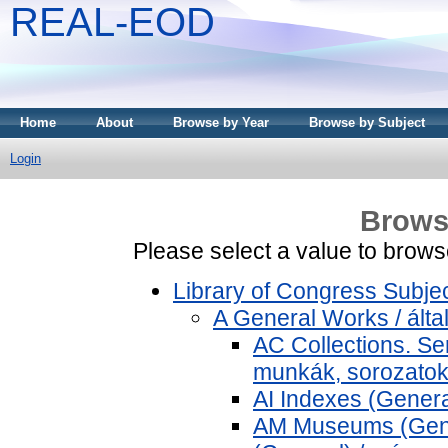
REAL-EOD
Home
About
Browse by Year
Browse by Subject
Login
Brows
Please select a value to browse
Library of Congress Subje
A General Works / ált
AC Collections. Se
munkák, sorozato
AI Indexes (Genera
AM Museums (Gener