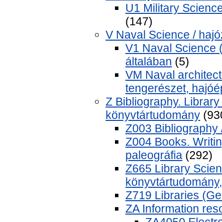
U1 Military Scienc
(147)
V Naval Science / haj
V1 Naval Science (
általában
(5)
VM Naval architect
tengerészet, hajóé
Z Bibliography. Librar
könyvtártudomány
(93
Z003 Bibliography /
Z004 Books. Writin
paleográfia
(292)
Z665 Library Scien
könyvtártudomány,
Z719 Libraries (Ge
ZA Information res
ZA4050 Electro