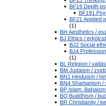
BF19 Depth psy
BF191 Psyc
BF21 Applied p
(1)
BH Aesthetics / esz
BJ Ethics / erkölcs
BJ2 Social ethi
BJ4 Professiona
(1)
BL Religion / vallás
BM Judaism / zsid
BN1 Hinduism / hi
BN4 Shamanism /
BP Islam. Bahaism.
BQ Buddhism / bu
BR Christianity / 