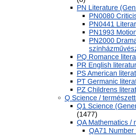
PN Literature (Gene
PN0080 Criticis
PN0441 Literary
PN1993 Motion 
PN2000 Dramati
színházművés
PQ Romance literat
PR English literatu
PS American literat
PT Germanic litera
PZ Childrens liter
Q Science / természe
Q1 Science (Gener
(1477)
QA Mathematics / 
QA71 Number t