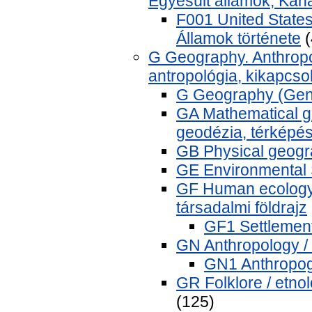
Egyesült államok, Kana
F001 United States 
Államok története
(
G Geography. Anthropol
antropológia, kikapcso
G Geography (Gener
GA Mathematical g
geodézia, térképé
GB Physical geograp
GE Environmental 
GF Human ecology.
társadalmi földrajz
GF1 Settlement
GN Anthropology / 
GN1 Anthropog
GR Folklore / etnoló
(125)