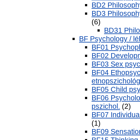
BD2 Philosophy 
BD3 Philosophy 
(6)
BD31 Philos
BF Psychology / lé
BF01 Psychophy
BF02 Developme
BF03 Sex psych
BF04 Ethopsych
etnopszichológ
BF05 Child psy
BF06 Psycholog
pszichol.
(2)
BF07 Individual
(1)
BF09 Sensation
BF15 Thinking.