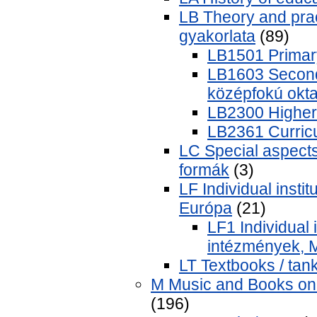
LB Theory and prac
gyakorlata
(89)
LB1501 Primary
LB1603 Seconda
középfokú okta
LB2300 Higher 
LB2361 Curricul
LC Special aspects 
formák
(3)
LF Individual insti
Európa
(21)
LF1 Individual 
intézmények, 
LT Textbooks / ta
M Music and Books on 
(196)