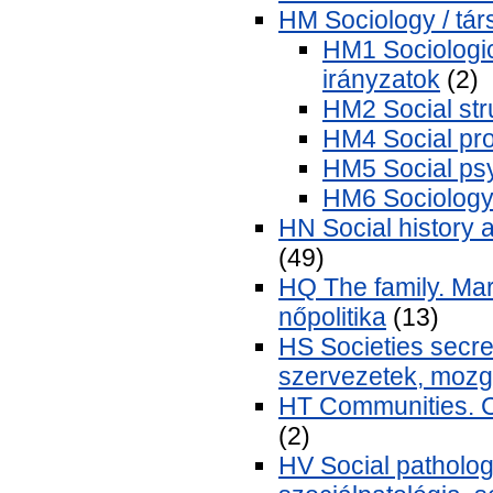
HM Sociology / tá
HM1 Sociologica
irányzatok
(2)
HM2 Social str
HM4 Social pro
HM5 Social psy
HM6 Sociology o
HN Social history a
(49)
HQ The family. Ma
nőpolitika
(13)
HS Societies secret
szervezetek, mozg
HT Communities. C
(2)
HV Social pathology