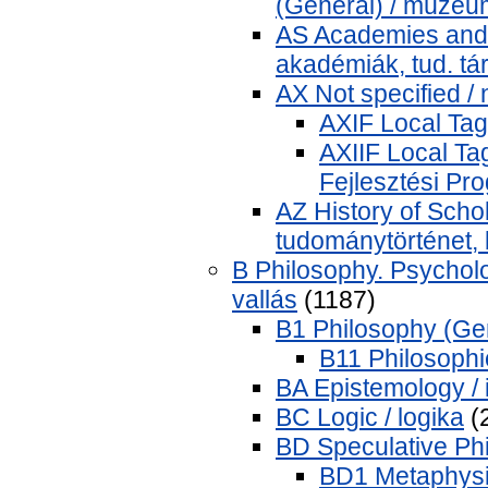
(General) / múze
AS Academies and l
akadémiák, tud. t
AX Not specified /
AXIF Local Tag 
AXIIF Local Tag
Fejlesztési Pr
AZ History of Scho
tudománytörténet, 
B Philosophy. Psycholog
vallás
(1187)
B1 Philosophy (Gene
B11 Philosophic
BA Epistemology / 
BC Logic / logika
(
BD Speculative Phi
BD1 Metaphysic