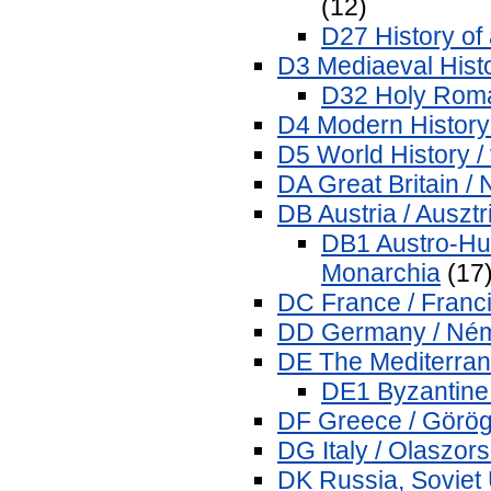
(12)
D27 History of
D3 Mediaeval Histo
D32 Holy Roma
D4 Modern History 
D5 World History /
DA Great Britain / 
DB Austria / Ausztr
DB1 Austro-Hu
Monarchia
(17
DC France / Franc
DD Germany / Né
DE The Mediterran
DE1 Byzantine 
DF Greece / Görö
DG Italy / Olaszor
DK Russia, Soviet 