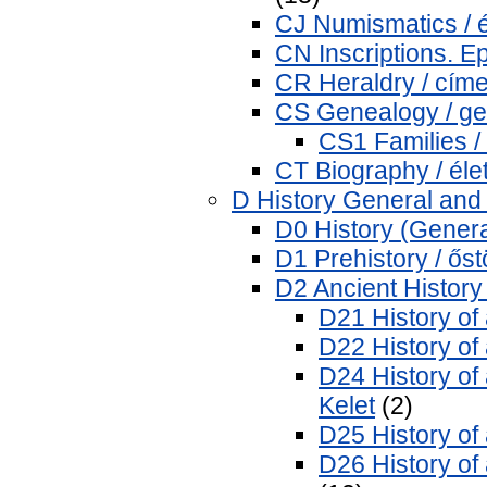
CJ Numismatics / 
CN Inscriptions. Epi
CR Heraldry / címe
CS Genealogy / ge
CS1 Families /
CT Biography / élet
D History General and 
D0 History (General
D1 Prehistory / őst
D2 Ancient History 
D21 History of 
D22 History of 
D24 History of
Kelet
(2)
D25 History of
D26 History of