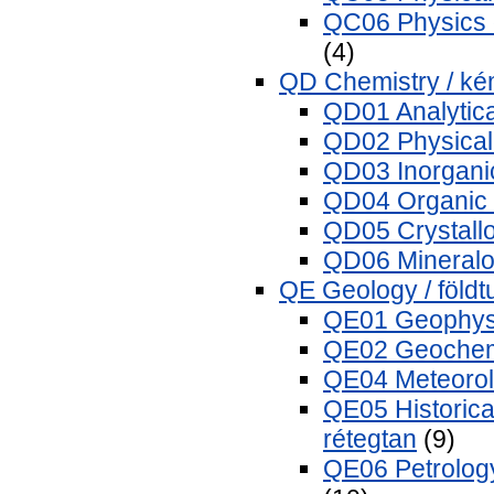
QC06 Physics o
(4)
QD Chemistry / ké
QD01 Analytical
QD02 Physical 
QD03 Inorganic
QD04 Organic 
QD05 Crystallo
QD06 Mineralo
QE Geology / föld
QE01 Geophysic
QE02 Geochemi
QE04 Meteorol
QE05 Historical
rétegtan
(9)
QE06 Petrology