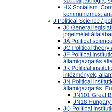
szociálpatológia, 
HX Socialism. Com
kommunizmus, an
J Political Science / pol
J0 General legislat
jogelmélet általába
JA Political science
JC Political theory
JF Political institu
államigazgatás ált
JK Political institut
intézmények, álla
JN Political institu
államigazgatás, E
JN101 Great Br
JN18 Hungary 
JQ Political institu