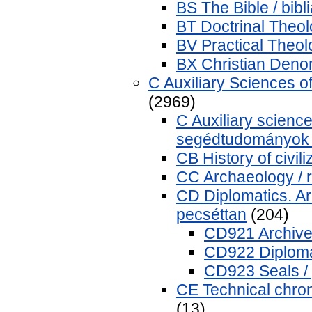
BS The Bible / bibl
BT Doctrinal Theol
BV Practical Theolo
BX Christian Denom
C Auxiliary Sciences o
(2969)
C Auxiliary sciences
segédtudományok 
CB History of civil
CC Archaeology / 
CD Diplomatics. Arc
pecséttan
(204)
CD921 Archives 
CD922 Diplomat
CD923 Seals /
CE Technical chron
(13)