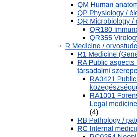
QM Human anatom
QP Physiology / él
QR Microbiology / 
QR180 Immunol
QR355 Virology
R Medicine / orvostu
R1 Medicine (Gene
RA Public aspects
társadalmi szerep
RA0421 Public 
közegészségüg
RA1001 Forensi
Legal medicine
(4)
RB Pathology / pat
RC Internal medici
RC0254 Neopla