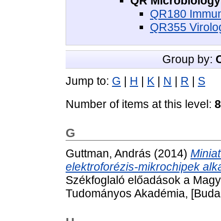
QR Microbiology 
QR180 Immuno
QR355 Virolog
Group by:
Jump to:
G
|
H
|
K
|
N
|
R
|
S
Number of items at this level:
8
G
Guttman, András
(2014)
Miniat
elektroforézis-mikrochipek al
Székfoglaló előadások a Mag
Tudományos Akadémia, [Budap