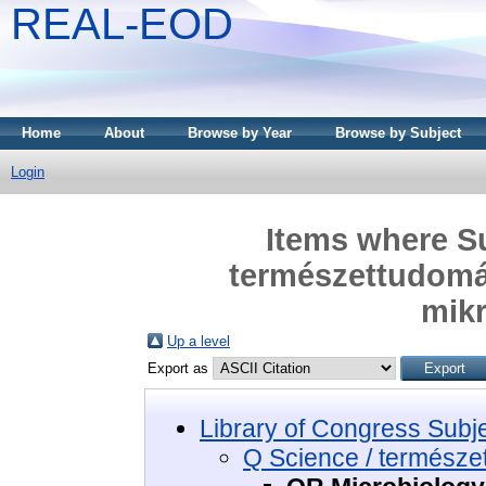
REAL-EOD
Home
About
Browse by Year
Browse by Subject
Login
Items where Su
természettudomá
mikr
Up a level
Export as
Library of Congress Subj
Q Science / termész