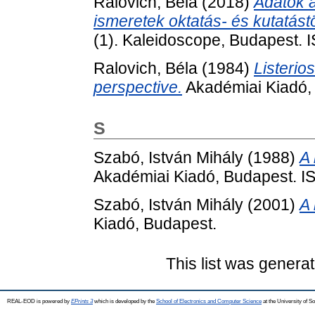
Ralovich, Béla
(2018)
Adatok a
ismeretek oktatás- és kutatástö
(1). Kaleidoscope, Budapest.
Ralovich, Béla
(1984)
Listerio
perspective.
Akadémiai Kiadó,
S
Szabó, István Mihály
(1988)
A 
Akadémiai Kiadó, Budapest. 
Szabó, István Mihály
(2001)
A 
Kiadó, Budapest.
This list was genera
REAL-EOD is powered by
EPrints 3
which is developed by the
School of Electronics and Computer Science
at the University of 