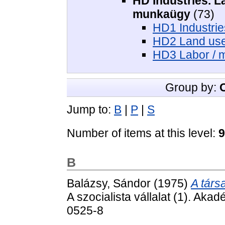
HD Industries. La
munkaügy
(73)
HD1 Industries
HD2 Land use 
HD3 Labor / 
Group by:
Jump to:
B
|
P
|
S
Number of items at this level:
9
B
Balázsy, Sándor
(1975)
A társa
A szocialista vállalat (1). Ak
0525-8