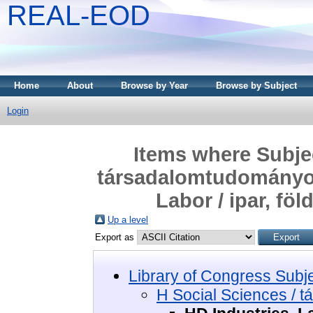
REAL-EOD
Home
About
Browse by Year
Browse by Subject
Login
Items where Subjec
társadalomtudományok
Labor / ipar, fö
Up a level
Export as
Library of Congress Subj
H Social Sciences / 