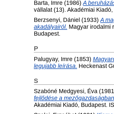
Barta, Imre
(1986)
A beruházá
vállalat (13). Akadémiai Kiad
Berzsenyi, Dániel
(1933)
A ma
akadályairól.
Magyar irodalmi 
Budapest.
P
Palugyay, Imre
(1853)
Magyaror
legujabb leírása.
Heckenast Gu
S
Szabóné Medgyesi, Éva
(198
fejlődése a mezőgazdaságban
Akadémiai Kiadó, Budapest. 