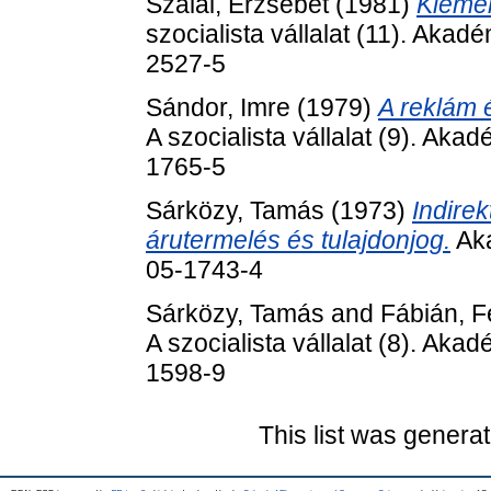
Szalai, Erzsébet
(1981)
Kiemel
szocialista vállalat (11). Aka
2527-5
Sándor, Imre
(1979)
A reklám 
A szocialista vállalat (9). Ak
1765-5
Sárközy, Tamás
(1973)
Indirek
árutermelés és tulajdonjog.
Aka
05-1743-4
Sárközy, Tamás
and
Fábián, F
A szocialista vállalat (8). Ak
1598-9
This list was genera