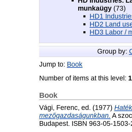
HD Industries. La
munkaügy
(73)
HD1 Industries
HD2 Land use 
HD3 Labor / 
Group by:
Jump to:
Book
Number of items at this level:
1
Book
Vági, Ferenc
, ed. (1977)
Haték
mezőgazdaságunkban.
A szoci
Budapest. ISBN 963-05-1503-