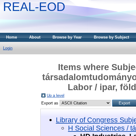
REAL-EOD
Home
About
Browse by Year
Browse by Subject
Login
Items where Subjec
társadalomtudományok
Labor / ipar, fö
Up a level
Export as
Library of Congress Subj
H Social Sciences / 