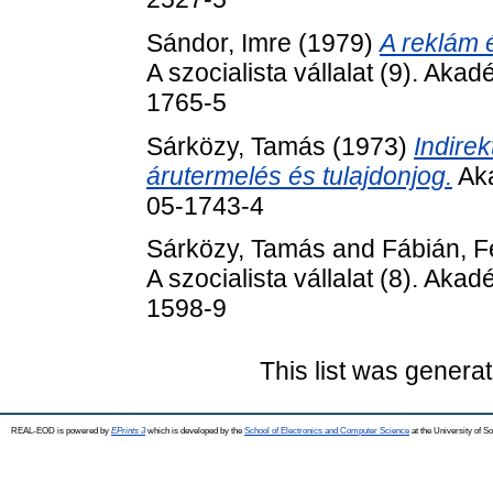
Sándor, Imre
(1979)
A reklám 
A szocialista vállalat (9). Ak
1765-5
Sárközy, Tamás
(1973)
Indirek
árutermelés és tulajdonjog.
Aka
05-1743-4
Sárközy, Tamás
and
Fábián, F
A szocialista vállalat (8). Ak
1598-9
This list was genera
REAL-EOD is powered by
EPrints 3
which is developed by the
School of Electronics and Computer Science
at the University of 