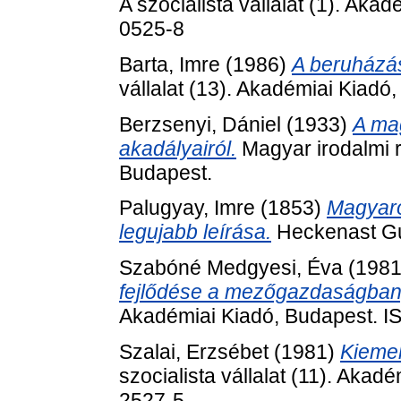
A szocialista vállalat (1). Ak
0525-8
Barta, Imre
(1986)
A beruházá
vállalat (13). Akadémiai Kiad
Berzsenyi, Dániel
(1933)
A ma
akadályairól.
Magyar irodalmi 
Budapest.
Palugyay, Imre
(1853)
Magyaror
legujabb leírása.
Heckenast Gu
Szabóné Medgyesi, Éva
(198
fejlődése a mezőgazdaságban
Akadémiai Kiadó, Budapest. 
Szalai, Erzsébet
(1981)
Kiemel
szocialista vállalat (11). Aka
2527-5