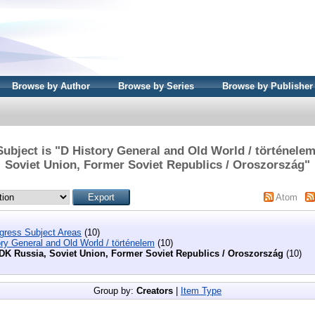
Browse by Author
Browse by Series
Browse by Publisher
ubject is "D History General and Old World / történele
Soviet Union, Former Soviet Republics / Oroszország"
Atom
ngress Subject Areas
(10)
ry General and Old World / történelem
(10)
DK Russia, Soviet Union, Former Soviet Republics / Oroszország
(10)
Group by:
Creators
|
Item Type