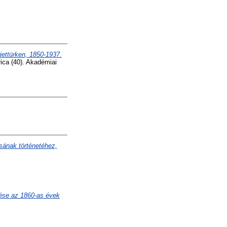
jettürken, 1850-1937.
rica (40). Akadémiai
sának történetéhez,
dése az 1860-as évek