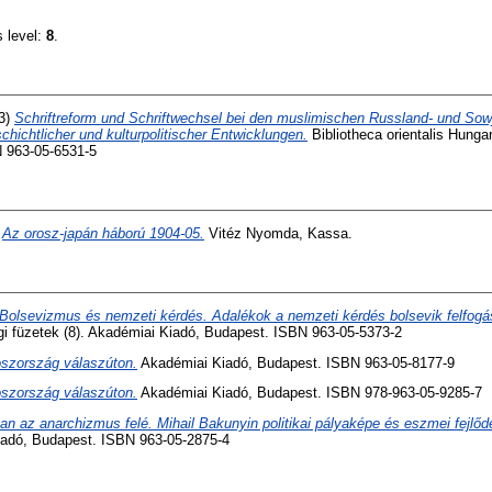
s level:
8
.
3)
Schriftreform und Schriftwechsel bei den muslimischen Russland- und Sow
ichtlicher und kulturpolitischer Entwicklungen.
Bibliotheca orientalis Hunga
 963-05-6531-5
)
Az orosz-japán háború 1904-05.
Vitéz Nyomda, Kassa.
Bolsevizmus és nemzeti kérdés. Adalékok a nemzeti kérdés bolsevik felfogá
 füzetek (8). Akadémiai Kiadó, Budapest. ISBN 963-05-5373-2
szország válaszúton.
Akadémiai Kiadó, Budapest. ISBN 963-05-8177-9
szország válaszúton.
Akadémiai Kiadó, Budapest. ISBN 978-963-05-9285-7
an az anarchizmus felé. Mihail Bakunyin politikai pályaképe és eszmei fejlő
adó, Budapest. ISBN 963-05-2875-4