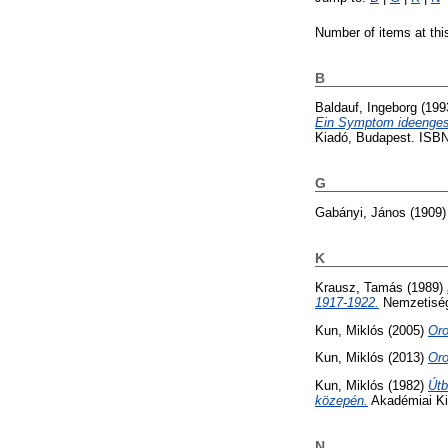
Number of items at thi
B
Baldauf, Ingeborg
(199
Ein Symptom ideengesch
Kiadó, Budapest. ISBN
G
Gabányi, János
(1909
K
Krausz, Tamás
(1989)
1917-1922.
Nemzetiségi
Kun, Miklós
(2005)
Oro
Kun, Miklós
(2013)
Oro
Kun, Miklós
(1982)
Útb
közepén.
Akadémiai Ki
N