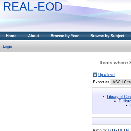
REAL-EOD
Home
About
Browse by Year
Browse by Subject
Login
Items where S
Up a level
Export as
Library of Co
D Histo
Jump to:
B
|
G
|
K
|
N