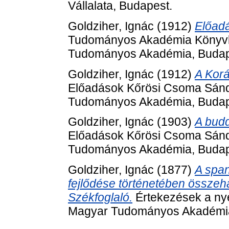
Vállalata, Budapest.
Goldziher, Ignác
(1912)
Előadá
Tudományos Akadémia Könyvkia
Tudományos Akadémia, Budap
Goldziher, Ignác
(1912)
A Korá
Előadások Kőrösi Csoma Sánd
Tudományos Akadémia, Budap
Goldziher, Ignác
(1903)
A budd
Előadások Kőrösi Csoma Sánd
Tudományos Akadémia, Budap
Goldziher, Ignác
(1877)
A span
fejlődése történetében összeha
Székfoglaló.
Értekezések a nye
Magyar Tudományos Akadémia