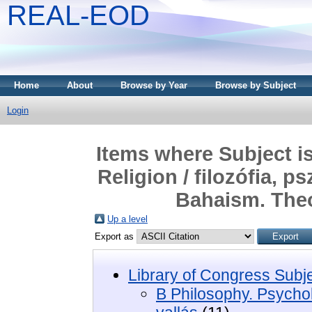
REAL-EOD
Home
About
Browse by Year
Browse by Subject
Login
Items where Subject i
Religion / filozófia, p
Bahaism. Theo
Up a level
Export as
Library of Congress Subj
B Philosophy. Psycholo