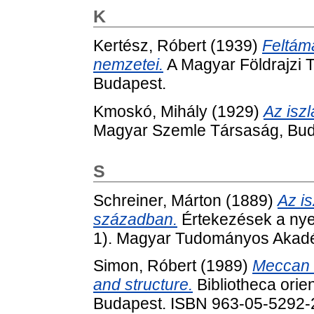
K
Kertész, Róbert
(1939)
Feltáma
nemzetei.
A Magyar Földrajzi T
Budapest.
Kmoskó, Mihály
(1929)
Az isz
Magyar Szemle Társaság, Bud
S
Schreiner, Márton
(1889)
Az i
században.
Értekezések a nye
1). Magyar Tudományos Akadé
Simon, Róbert
(1989)
Meccan t
and structure.
Bibliotheca orie
Budapest. ISBN 963-05-5292-