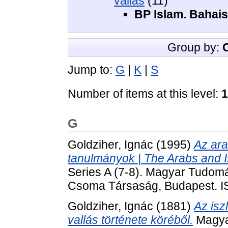
vallás
(11)
BP Islam. Bahais
Group by:
Jump to:
G
|
K
|
S
Number of items at this level:
1
G
Goldziher, Ignác
(1995)
Az ara
tanulmányok | The Arabs and I
Series A (7-8). Magyar Tudom
Csoma Társaság, Budapest. I
Goldziher, Ignác
(1881)
Az is
vallás története köréből.
Magya