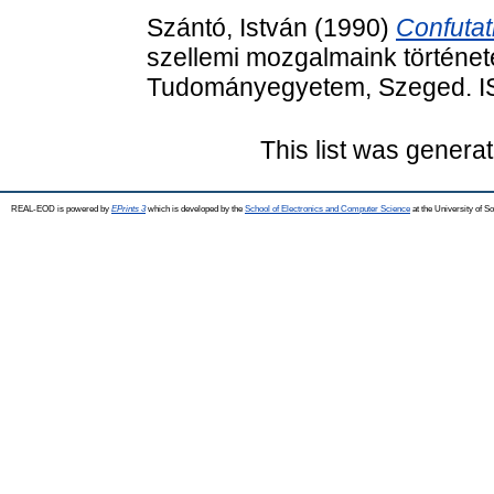
Szántó, István
(1990)
Confutat
szellemi mozgalmaink történeté
Tudományegyetem, Szeged. I
This list was genera
REAL-EOD is powered by
EPrints 3
which is developed by the
School of Electronics and Computer Science
at the University of 