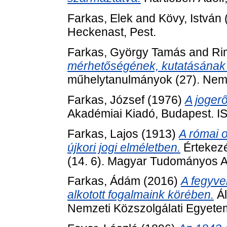
Farkas, Elek
and
Kövy, István
Heckenast, Pest.
Farkas, György Tamás
and
Ri
mérhetőségének, kutatásának a
műhelytanulmányok (27). Nemz
Farkas, József
(1976)
A joger
Akadémiai Kiadó, Budapest. 
Farkas, Lajos
(1913)
A római o
újkori jogi elméletben.
Értekezé
(14. 6). Magyar Tudományos 
Farkas, Ádám
(2016)
A fegyve
alkotott fogalmaink körében.
Ál
Nemzeti Közszolgálati Egyete