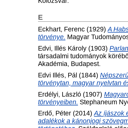
Kolozsvár.
E
Eckhart, Ferenc
(1929)
A Habs
törvénye.
Magyar Tudományos 
Edvi, Illés Károly
(1903)
Parla
társadalmi tudományok körébő
Akadémia, Budapest.
Edvi Illés, Pál
(1844)
Népszerű 
törvénytan, magyar nyelvtan é
Erdélyi, László
(1907)
Magyaro
törvényeiben.
Stephaneum Nyo
Erdő, Péter
(2014)
Az íjászok 
adalékok a kánonjogi szöveg