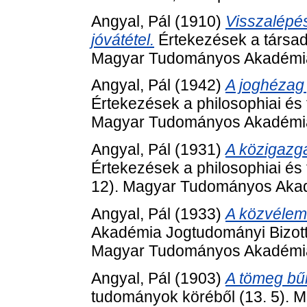
Angyal, Pál
(1910)
Visszalépés
jóvátétel.
Értekezések a társad
Magyar Tudományos Akadémia
Angyal, Pál
(1942)
A joghézag 
Értekezések a philosophiai és 
Magyar Tudományos Akadémia
Angyal, Pál
(1931)
A közigazga
Értekezések a philosophiai és
12). Magyar Tudományos Akad
Angyal, Pál
(1933)
A közvélem
Akadémia Jogtudományi Bizott
Magyar Tudományos Akadémia
Angyal, Pál
(1903)
A tömeg bűn
tudományok köréből (13. 5).