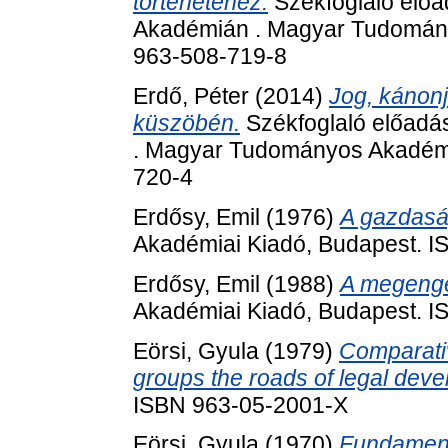
történetéhez.
Székfoglaló elő
Akadémián . Magyar Tudomány
963-508-719-8
Erdő, Péter
(2014)
Jog, kánonj
küszöbén.
Székfoglaló előad
. Magyar Tudományos Akadémi
720-4
Erdősy, Emil
(1976)
A gazdaság
Akadémiai Kiadó, Budapest. 
Erdősy, Emil
(1988)
A megenge
Akadémiai Kiadó, Budapest. 
Eörsi, Gyula
(1979)
Comparativ
groups the roads of legal dev
ISBN 963-05-2001-X
Eörsi, Gyula
(1970)
Fundamenta