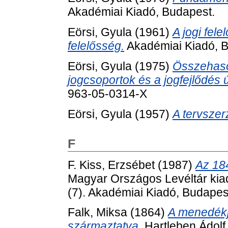
Akadémiai Kiadó, Budapest.
Eörsi, Gyula
(1961)
A jogi fele
felelősség.
Akadémiai Kiadó, B
Eörsi, Gyula
(1975)
Összehason
jogcsoportok és a jogfejlődés út
963-05-0314-X
Eörsi, Gyula
(1957)
A tervsze
F
F. Kiss, Erzsébet
(1987)
Az 18
Magyar Országos Levéltár kiad
(7). Akadémiai Kiadó, Budapes
Falk, Miksa
(1864)
A menedékj
származtatva.
Hartleben Ádolf,