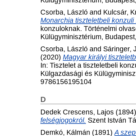
Külügyminisztérium, Budapest
Csorba, László
and
Kulcsár, K
Monarchia tiszteletbeli konzuli
konzuloknak. Történelmi olva
Külügyminisztérium, Budapest
Csorba, László
and
Sáringer, 
(2020)
Magyar királyi tisztelet
In: Tisztelet a tiszteletbeli k
Külgazdasági és Külügyminisz
9786156195104
D
Dedek Crescens, Lajos
(1894
felségjogokról.
Szent István Tá
Demkó, Kálmán
(1891)
A szepe