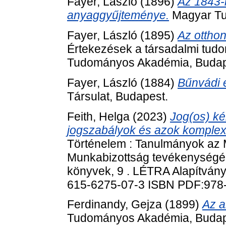
Fayer, László
(1896)
Az 1843-i
anyaggyűjteménye.
Magyar Tu
Fayer, László
(1895)
Az ottho
Értekezések a társadalmi tudo
Tudományos Akadémia, Budap
Fayer, László
(1884)
Bűnvádi 
Társulat, Budapest.
Feith, Helga
(2023)
Jog(os) ké
jogszabályok és azok komplex 
Történelem : Tanulmányok az 
Munkabizottság tevékenységé
könyvek, 9 . LÉTRA Alapítvány
615-6275-07-3 ISBN PDF:978
Ferdinandy, Gejza
(1899)
Az a
Tudományos Akadémia, Budap