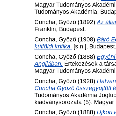
Magyar Tudományos Akadémia 
Tudományos Akadémia, Budap
Concha, Győző
(1892)
Az áll
Franklin, Budapest.
Concha, Győző
(1908)
Báró E
külföldi kritika.
[s.n.], Budapest
Concha, Győző
(1888)
Egyéni
Angliában.
Értekezések a társa
Magyar Tudományos Akadémia
Concha, Győző
(1928)
Hatvan
Concha Győző összegyűjtött ér
Tudományos Akadémia Jogtud
kiadványsorozata (5). Magya
Concha, Győző
(1888)
Ujkori