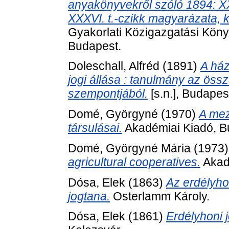
anyakönyvekről szóló 1894: XXX
XXXVI. t.-czikk magyarázata, k
Gyakorlati Közigazgatási Köny
Budapest.
Doleschall, Alfréd
(1891)
A ház
jogi állása : tanulmány az ös
szempontjából.
[s.n.], Budapes
Domé, Györgyné
(1970)
A mez
társulásai.
Akadémiai Kiadó, B
Domé, Györgyné Mária
(1973
agricultural cooperatives.
Akad
Dósa, Elek
(1863)
Az erdélyho
jogtana.
Osterlamm Károly.
Dósa, Elek
(1861)
Erdélyhoni 