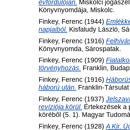
évfordulóján.
Miskolci jogászél
Könyvnyomdája, Miskolc.
Finkey, Ferenc
(1944)
Emlékké
napjaiból.
Kisfaludy László, Sá
Finkey, Ferenc
(1916)
Felhívás
Könyvnyomda, Sárospatak.
Finkey, Ferenc
(1909)
Fiatalk
törvényhozás.
Franklin, Budap
Finkey, Ferenc
(1916)
Háborús
háború után.
Franklin-Társula
Finkey, Ferenc
(1937)
Jelszav
revíziója körül.
Értekezések a p
köréből (5. 1). Magyar Tudom
Finkey, Ferenc
(1928)
A Kir. 