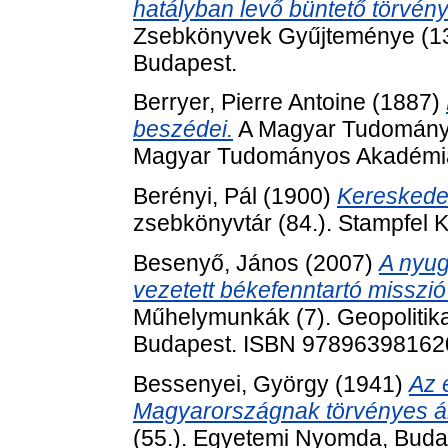
hatályban levő büntető törvény
Zsebkönyvek Gyűjteménye (13).
Budapest.
Berryer, Pierre Antoine
(1887)
beszédei.
A Magyar Tudományo
Magyar Tudományos Akadémia
Berényi, Pál
(1900)
Kereskedel
zsebkönyvtár (84.). Stampfel Ká
Besenyő, János
(2007)
A nyug
vezetett békefenntartó missz
Műhelymunkák (7). Geopolitik
Budapest. ISBN 97896398162
Bessenyei, György
(1941)
Az 
Magyarországnak törvényes áll
(55.). Egyetemi Nyomda, Buda