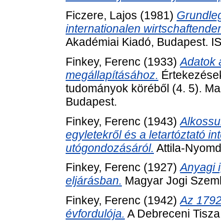
Ficzere, Lajos
(1981)
Grundle
internationalen wirtschaften
Akadémiai Kiadó, Budapest. 
Finkey, Ferenc
(1933)
Adatok 
megállapításához.
Értekezések
tudományok köréből (4. 5). 
Budapest.
Finkey, Ferenc
(1943)
Alkossu
egyletekről és a letartóztató i
utógondozásáról.
Attila-Nyomd
Finkey, Ferenc
(1927)
Anyagi 
eljárásban.
Magyar Jogi Szeml
Finkey, Ferenc
(1942)
Az 1792
évfordulója.
A Debreceni Tisza