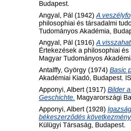
Budapest.
Angyal, Pál
(1942)
A veszélyf
philosophiai és társadalmi tu
Tudományos Akadémia, Budap
Angyal, Pál
(1916)
A visszahat
Értekezések a philosophiai és 
Magyar Tudományos Akadémia
Antalffy, György
(1974)
Basic p
Akadémiai Kiadó, Budapest. 
Apponyi, Albert
(1917)
Bilder 
Geschichte.
Magyarországi Baj
Apponyi, Albert
(1928)
Igazság
békeszerződés következményei
Külügyi Társaság, Budapest.