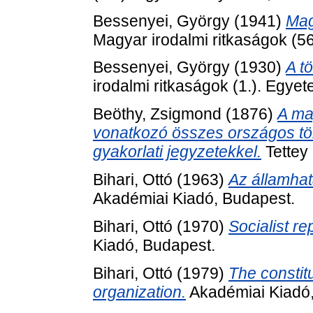
Bessenyei, György
(1941)
Mag
Magyar irodalmi ritkaságok (5
Bessenyei, György
(1930)
A t
irodalmi ritkaságok (1.). Egy
Beöthy, Zsigmond
(1876)
A ma
vonatkozó összes országos tör
gyakorlati jegyzetekkel.
Tettey
Bihari, Ottó
(1963)
Az államhat
Akadémiai Kiadó, Budapest.
Bihari, Ottó
(1970)
Socialist re
Kiadó, Budapest.
Bihari, Ottó
(1979)
The constitu
organization.
Akadémiai Kiadó