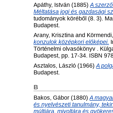
Apáthy, István
(1885)
A szerzői
Méltatása jogi és gazdasági s
tudományok köréből (8. 3). 
Budapest.
Arany, Krisztina
and
Körmendi
konzulok középkori előképei.
I
Történelmi olvasókönyv . Külg
Budapest, pp. 17-34. ISBN 9
Asztalos, László
(1966)
A polg
Budapest.
B
Bakos, Gábor
(1880)
A magyar
és nyelvészeti tanulmány, tekin
múltjára, mivoltára és gyökeres