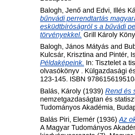
Balogh, Jenő
and
Edvi, Illés K
bűnvádi perrendtartás magyará
esküdtbíróságról s a bűvádi pe
törvényekkel.
Grill Károly Köny
Balogh, János Mátyás
and
Bub
Kulcsár, Krisztina
and
Pintér, I
Példaképeink.
In: Tisztelet a t
olvasókönyv . Külgazdasági és
123-145. ISBN 978615619510
Balás, Károly
(1939)
Rend és 
nemzetgazdaságtan és statiszti
Tudományos Akadémia, Budap
Balás Piri, Elemér
(1936)
Az o
A Magyar Tudományos Akadém