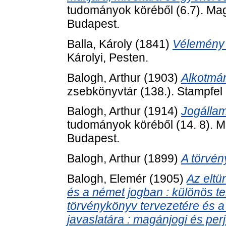
tudományok köréből (6.7). M
Budapest.
Balla, Károly
(1841)
Vélemény a
Károlyi, Pesten.
Balogh, Arthur
(1903)
Alkotmá
zsebkönyvtár (138.). Stampfel 
Balogh, Arthur
(1914)
Jogállam
tudományok köréből (14. 8).
Budapest.
Balogh, Arthur
(1899)
A törvén
Balogh, Elemér
(1905)
Az eltü
és a német jogban : különös te
törvénykönyv tervezetére és a
javaslatára : magánjogi és per