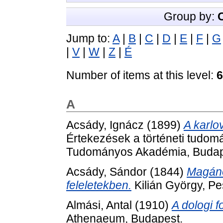
Group by:
Jump to:
A
|
B
|
C
|
D
|
E
|
F
|
G
|
V
|
W
|
Z
|
É
Number of items at this level:
6
A
Acsády, Ignácz
(1899)
A karlo
Értekezések a történeti tudom
Tudományos Akadémia, Budap
Acsády, Sándor
(1844)
Magáno
feleletekben.
Kilián György, Pe
Almási, Antal
(1910)
A dologi 
Athenaeum, Budapest.