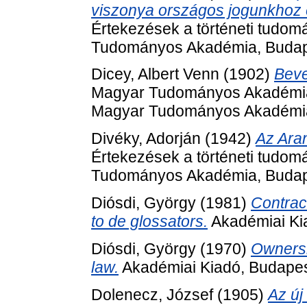
viszonya országos jogunkhoz 
Értekezések a történeti tudom
Tudományos Akadémia, Budap
Dicey, Albert Venn
(1902)
Beve
Magyar Tudományos Akadémia K
Magyar Tudományos Akadémia
Divéky, Adorján
(1942)
Az Aran
Értekezések a történeti tudom
Tudományos Akadémia, Budap
Diósdi, György
(1981)
Contrac
to de glossators.
Akadémiai Ki
Diósdi, György
(1970)
Ownersh
law.
Akadémiai Kiadó, Budapes
Dolenecz, József
(1905)
Az új