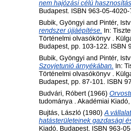
nem hajózási célú hasznosítá
Budapest. ISBN 963-05-4020-
Bubik, Gyöngyi
and
Pintér, Ist
rendszer újjáépítése.
In: Tiszte
Történelmi olvasókönyv . Külg
Budapest, pp. 103-122. ISBN
Bubik, Gyöngyi
and
Pintér, Ist
Szovjetunió árnyékában.
In: Ti
Történelmi olvasókönyv . Külg
Budapest, pp. 87-101. ISBN 
Budvári, Róbert
(1966)
Orvost
tudománya . Akadémiai Kiadó,
Bujtás, László
(1980)
A vállala
hatásterületeinek gazdasági és
Kiadó, Budapest. ISBN 963-0