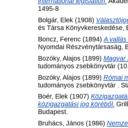
international legislation.
Akadém
1495-8
Bolgár, Elek
(1908)
Választójo
és Társa Könyvkereskedése, 
Boncz, Ferenc
(1894)
A vallás
Nyomdai Részvénytársaság, B
Bozóky, Alajos
(1899)
Magyar k
tudományos zsebkönyvtár (10.).
Bozóky, Alajos
(1899)
Római m
tudományos zsebkönyvtár . Sta
Boér, Elek
(1907)
Közigazgatás
közigazgatási jog köréből.
Gril
Budapest.
Bruhács, János
(1986)
Nemzet