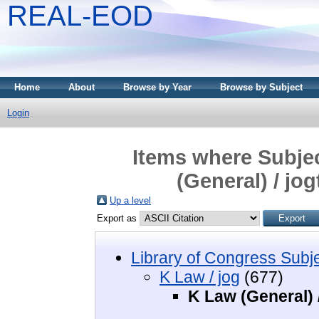
REAL-EOD
Home
About
Browse by Year
Browse by Subject
Login
Items where Subjec
(General) / jo
Up a level
Export as
Library of Congress Subj
K Law / jog
(677)
K Law (General) 