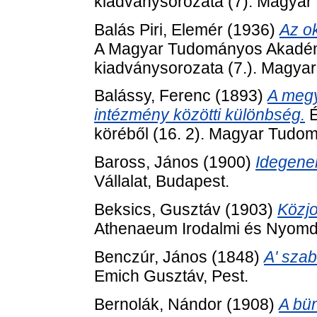
kiadványsorozata (7). Magya
Balás Piri, Elemér
(1936)
Az o
A Magyar Tudományos Akadém
kiadványsorozata (7.). Magy
Balássy, Ferenc
(1893)
A megy
intézmény közötti különbség.
É
köréből (16. 2). Magyar Tudo
Baross, János
(1900)
Idegenek
Vállalat, Budapest.
Beksics, Gusztáv
(1903)
Közjo
Athenaeum Irodalmi és Nyomda
Benczúr, János
(1848)
A' szab
Emich Gusztáv, Pest.
Bernolák, Nándor
(1908)
A bün