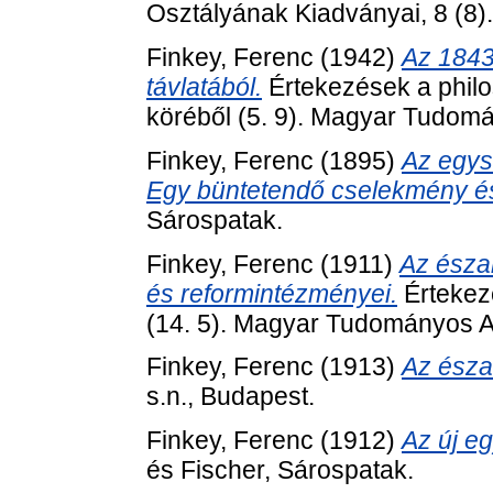
Osztályának Kiadványai, 8 (8
Finkey, Ferenc
(1942)
Az 1843-
távlatából.
Értekezések a philo
köréből (5. 9). Magyar Tudom
Finkey, Ferenc
(1895)
Az egys
Egy büntetendő cselekmény é
Sárospatak.
Finkey, Ferenc
(1911)
Az észa
és reformintézményei.
Értekez
(14. 5). Magyar Tudományos 
Finkey, Ferenc
(1913)
Az észa
s.n., Budapest.
Finkey, Ferenc
(1912)
Az új e
és Fischer, Sárospatak.