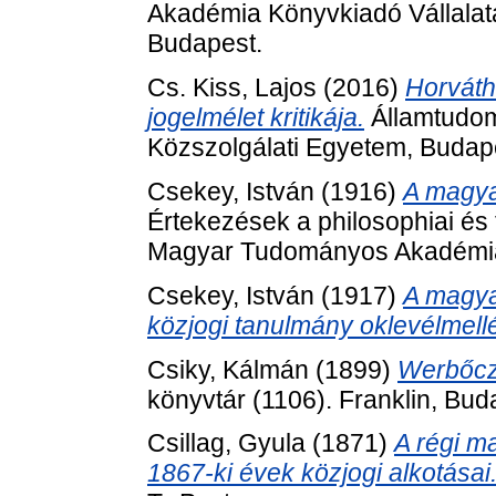
Akadémia Könyvkiadó Vállala
Budapest.
Cs. Kiss, Lajos
(2016)
Horváth
jogelmélet kritikája.
Államtudom
Közszolgálati Egyetem, Budap
Csekey, István
(1916)
A magyar
Értekezések a philosophiai és 
Magyar Tudományos Akadémia
Csekey, István
(1917)
A magyar
közjogi tanulmány oklevélmellék
Csiky, Kálmán
(1899)
Werbőcz
könyvtár (1106). Franklin, Bud
Csillag, Gyula
(1871)
A régi m
1867-ki évek közjogi alkotásai