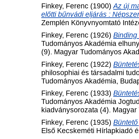
Finkey, Ferenc
(1900)
Az új m
előtti bűnvádi eljárás : Népsz
Zemplén Könyvnyomtató Intézet
Finkey, Ferenc
(1926)
Binding 
Tudományos Akadémia elhunyt t
(9). Magyar Tudományos Akad
Finkey, Ferenc
(1922)
Bünteté
philosophiai és társadalmi tu
Tudományos Akadémia, Budap
Finkey, Ferenc
(1933)
Bünteté
Tudományos Akadémia Jogtud
kiadványsorozata (4). Magya
Finkey, Ferenc
(1935)
Büntető
Első Kecskeméti Hírlapkiadó 