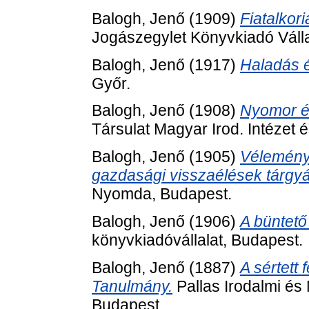
Balogh, Jenő
(1909)
Fiatalkori
Jogászegylet Könyvkiadó Válla
Balogh, Jenő
(1917)
Haladás 
Győr.
Balogh, Jenő
(1908)
Nyomor és
Társulat Magyar Irod. Intézet
Balogh, Jenő
(1905)
Vélemény
gazdasági visszaélések tárgy
Nyomda, Budapest.
Balogh, Jenő
(1906)
A büntető
könyvkiadóvállalat, Budapest.
Balogh, Jenő
(1887)
A sértett 
Tanulmány.
Pallas Irodalmi é
Budapest.