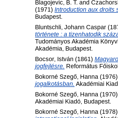
Blagojevic, B. T.
and
Czachorsk
(1971)
Introduction aux droits 
Budapest.
Bluntschli, Johann Caspar
(18
története : a tizenhatodik száza
Tudományos Akadémia Könyvki
Akadémia, Budapest.
Bocsor, István
(1861)
Magyaror
jogfejlésre.
Református Főiskol
Bokorné Szegő, Hanna
(1976
jogalkotásban.
Akadémiai Kiad
Bokorné Szegő, Hanna
(1970
Akadémiai Kiadó, Budapest.
Bokorné Szegő, Hanna
(1978