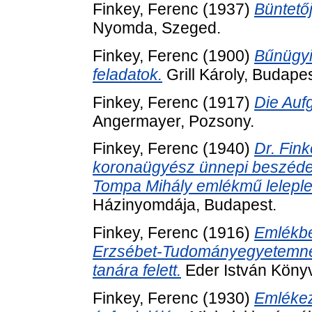
Finkey, Ferenc
(1937)
Büntető
Nyomda, Szeged.
Finkey, Ferenc
(1900)
Bűnügyi 
feladatok.
Grill Károly, Budapes
Finkey, Ferenc
(1917)
Die Auf
Angermayer, Pozsony.
Finkey, Ferenc
(1940)
Dr. Fink
koronaügyész ünnepi beszéde 
Tompa Mihály emlékmű lelepl
Házinyomdája, Budapest.
Finkey, Ferenc
(1916)
Emlékbe
Erzsébet-Tudományegyetemnek a
tanára felett.
Eder István Köny
Finkey, Ferenc
(1930)
Emlékez