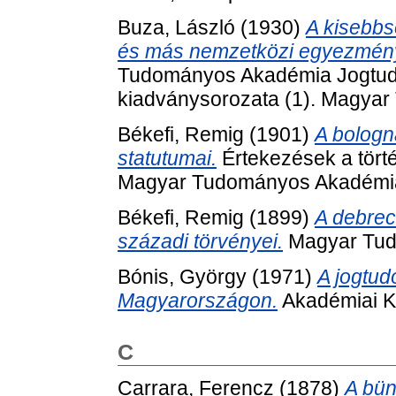
Buza, László
(1930)
A kisebbs
és más nemzetközi egyezmény
Tudományos Akadémia Jogtud
kiadványsorozata (1). Magya
Békefi, Remig
(1901)
A bologn
statutumai.
Értekezések a törté
Magyar Tudományos Akadémia
Békefi, Remig
(1899)
A debrecz
századi törvényei.
Magyar Tud
Bónis, György
(1971)
A jogtud
Magyarországon.
Akadémiai K
C
Carrara, Ferencz
(1878)
A bün