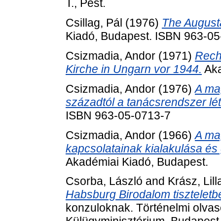
T., Pest.
Csillag, Pál
(1976)
The Augusta
Kiadó, Budapest. ISBN 963-0
Csizmadia, Andor
(1971)
Rech
Kirche in Ungarn vor 1944.
Aka
Csizmadia, Andor
(1976)
A mag
századtól a tanácsrendszer létr
ISBN 963-05-0713-7
Csizmadia, Andor
(1966)
A ma
kapcsolatainak kialakulása és
Akadémiai Kiadó, Budapest.
Csorba, László
and
Krász, Lill
Habsburg Birodalom tiszteletbel
konzuloknak. Történelmi olva