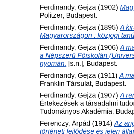
Ferdinandy, Gejza
(1902)
Magy
Politzer, Budapest.
Ferdinandy, Gejza
(1895)
A ki
Magyarországon : közjogi tan
Ferdinandy, Gejza
(1906)
A ma
a Népszerű Főiskolán (Universi
nyomán.
[s.n.], Budapest.
Ferdinandy, Gejza
(1911)
A ma
Franklin Társulat, Budapest.
Ferdinandy, Gejza
(1907)
A re
Értekezések a társadalmi tudo
Tudományos Akadémia, Budap
Ferenczy, Árpád
(1914)
Az ang
történeti fejlődése és jelen áll