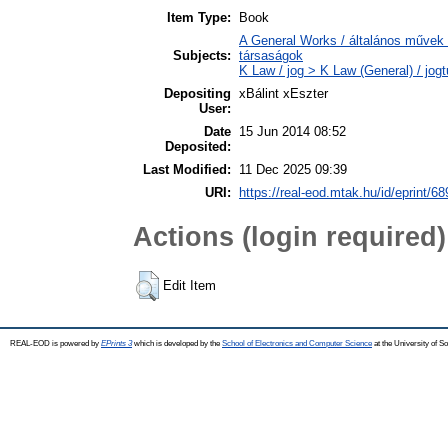
Item Type:
Book
A General Works / általános művek 
Subjects:
társaságok
K Law / jog > K Law (General) / jog
Depositing
xBálint xEszter
User:
Date
15 Jun 2014 08:52
Deposited:
Last Modified:
11 Dec 2025 09:39
URI:
https://real-eod.mtak.hu/id/eprint/68
Actions (login required)
Edit Item
REAL-EOD is powered by
EPrints 3
which is developed by the
School of Electronics and Computer Science
at the University of 