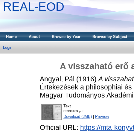
REAL-EOD
Home
About
Browse by Year
Browse by Subject
Login
A visszaható erő 
Angyal, Pál
(1916)
A visszahat
Értekezések a philosophiai és 
Magyar Tudományos Akadémia
Text
B3330109.pdf
Download (3MB)
|
Preview
Official URL:
https://mta-konyv