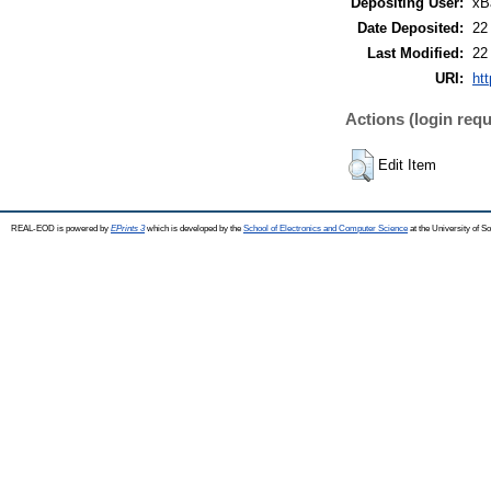
Depositing User:
xB
Date Deposited:
22
Last Modified:
22
URI:
htt
Actions (login requ
Edit Item
REAL-EOD is powered by
EPrints 3
which is developed by the
School of Electronics and Computer Science
at the University of 