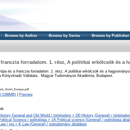
Browse by Author
Browse by Series
Browse by Publisher
franczia forradalom. 1. rész, A politikai erkölcsök és 
ópa és a franczia forradalom. 1. rész, A politikai erkölcsök és a hagyományo
Könyvkiadó Vállalata . Magyar Tudományos Akadémia, Budapest.
ek_Sorel_Europa.pdf
d (198MB)
|
Preview
ok
History General and Old World / történelem > D0 History (General) / történele
olitical Science / politológia > JA Political science (General) / politológia álta
Law / jog > K Law (General) / jogtudomány általában