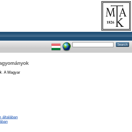
a hagyományok
k.
A Magyar
m általában
lában