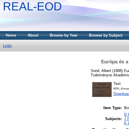
REAL-EOD
Home
About
Browse by Year
Browse by Subject
Login
Európa és a 
Sorel, Albert
(1888)
Eur
Tudományos Akadémia 
Text
MTA_Konyv
Downloa
Item Type:
Bo
D 
Subjects:
J P
K 