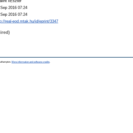
álint xEszter
 Sep 2016 07:24
 Sep 2016 07:24
p://real-eod.mtak.hu/id/eprint/3347
ired)
Southampton.
More information and software credits
.