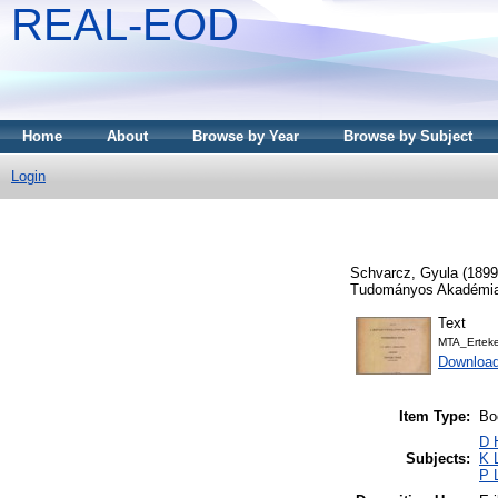
REAL-EOD
Home
About
Browse by Year
Browse by Subject
Login
Schvarcz, Gyula
(189
Tudományos Akadémia
Text
MTA_Erteke
Download
Item Type:
Bo
D 
Subjects:
K 
P 