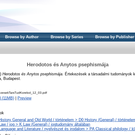
Browse by Author
Browse by Series
Browse by Publisher
Herodotos és Anytos psephismája
9)
Herodotos és Anytos psephismája.
Értekezések a társadalmi tudományok kö
, Budapest.
zesekTarsTudKorebol_12_03.pdf
 (11MB)
|
Preview
ok
History General and Old World / történelem > D0 History (General) / történele
Law / jog > K Law (General) / jogtudomány általában
Language and Literature / nyelvészet és irodalom > PA Classical philology / kl