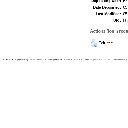
Depositing User:
Eri
Date Deposited:
05
Last Modified:
05
URI:
htt
Actions (login requ
Edit Item
REAL-EOD is powered by
EPrints 3
which is developed by the
School of Electronics and Computer Science
at the University of 