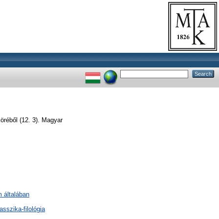
réből (12. 3). Magyar
m általában
asszika-filológia