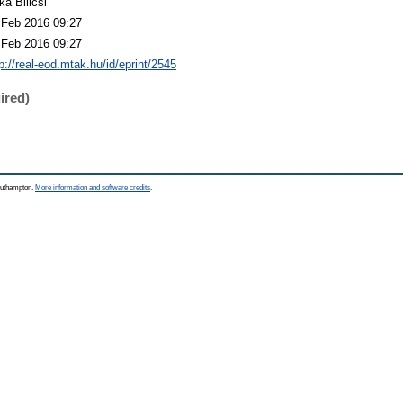
ka Bilicsi
 Feb 2016 09:27
 Feb 2016 09:27
p://real-eod.mtak.hu/id/eprint/2545
ired)
Southampton.
More information and software credits
.