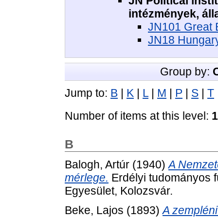
JN Political insti
intézmények, ál
JN101 Great B
JN18 Hungary
Group by:
Jump to:
B
|
K
|
L
|
M
|
P
|
S
|
T
Number of items at this level:
1
B
Balogh, Artúr
(1940)
A Nemzet
mérlege.
Erdélyi tudományos f
Egyesület, Kolozsvár.
Beke, Lajos
(1893)
A zempléni