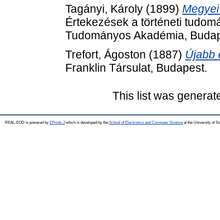
Tagányi, Károly
(1899)
Megyei
Értekezések a történeti tudom
Tudományos Akadémia, Budap
Trefort, Ágoston
(1887)
Újabb 
Franklin Társulat, Budapest.
This list was genera
REAL-EOD is powered by
EPrints 3
which is developed by the
School of Electronics and Computer Science
at the University of 