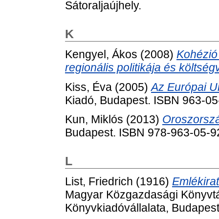
Sátoraljaújhely.
K
Kengyel, Ákos
(2008)
Kohézió 
regionális politikája és költség
Kiss, Éva
(2005)
Az Európai Un
Kiadó, Budapest. ISBN 963-0
Kun, Miklós
(2013)
Oroszorszá
Budapest. ISBN 978-963-05-9
L
List, Friedrich
(1916)
Emlékira
Magyar Közgazdasági Könyvtár 
Könyvkiadóvállalata, Budapest