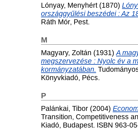
Lónyay, Menyhért
(1870)
Lóny
országgyűlési beszédei : Az 1
Ráth Mór, Pest.
M
Magyary, Zoltán
(1931)
A mag
megszervezése : Nyolc év a 
kormányzatában.
Tudományos 
Könyvkiadó, Pécs.
P
Palánkai, Tibor
(2004)
Economi
Transition, Competitiveness a
Kiadó, Budapest. ISBN 963-0