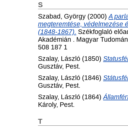
S
Szabad, György
(2000)
A parl
megteremtése, védelmezése é
(1848-1867).
Székfoglaló elő
Akadémián . Magyar Tudomán
508 187 1
Szalay, László
(1850)
Statusfé
Gusztáv, Pest.
Szalay, László
(1846)
Státusfé
Gusztáv, Pest.
Szalay, László
(1864)
Államfér
Károly, Pest.
T