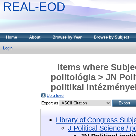
REAL-EOD
Home
About
Browse by Year
Browse by Subject
Login
Items where Subject
politológia > JN Poli
politikai intézménye
Up a level
Export as
Library of Congress Subj
J Political Science / po