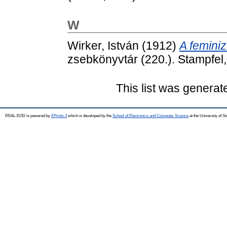
W
Wirker, István
(1912)
A femini
zsebkönyvtár (220.). Stampfel
This list was genera
REAL-EOD is powered by
EPrints 3
which is developed by the
School of Electronics and Computer Science
at the University of 