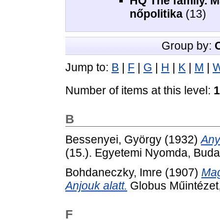
HQ The family. M
nőpolitika
(13)
Group by:
Jump to:
B
|
F
|
G
|
H
|
K
|
M
|
Number of items at this level:
1
B
Bessenyei, György
(1932)
Any
(15.). Egyetemi Nyomda, Buda
Bohdaneczky, Imre
(1907)
Mag
Anjouk alatt.
Globus Műintézet
F