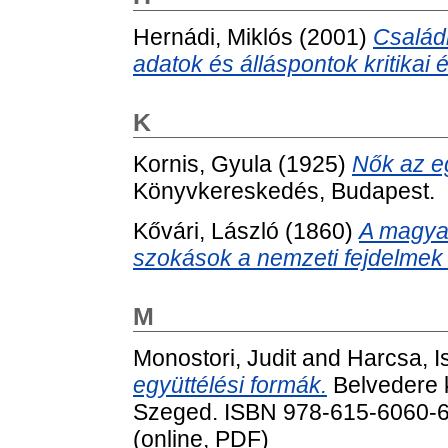
Hernádi, Miklós
(2001)
Család
adatok és álláspontok kritikai 
K
Kornis, Gyula
(1925)
Nők az e
Könyvkereskedés, Budapest.
Kővári, László
(1860)
A magyar
szokások a nemzeti fejdelmek 
M
Monostori, Judit
and
Harcsa, I
együttélési formák.
Belvedere k
Szeged. ISBN 978-615-6060-69
(online, PDF)