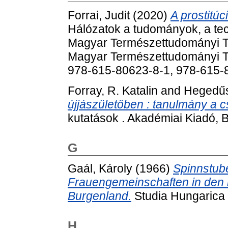
Forrai, Judit
(2020)
A prostitúc
Hálózatok a tudományok, a tec
Magyar Természettudományi Tár
Magyar Természettudományi Tá
978-615-80623-8-1, 978-615-8
Forray, R. Katalin
and
Hegedűs
újjászületőben : tanulmány a cs
kutatások . Akadémiai Kiadó,
G
Gaál, Károly
(1966)
Spinnstube
Frauengemeinschaften in den 
Burgenland.
Studia Hungarica (
H