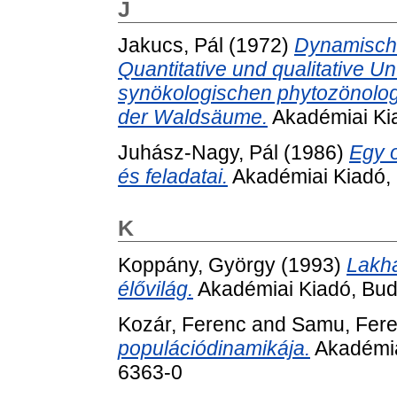
J
Jakucs, Pál
(1972)
Dynamisch
Quantitative und qualitative 
synökologischen phytozönologi
der Waldsäume.
Akadémiai Ki
Juhász-Nagy, Pál
(1986)
Egy o
és feladatai.
Akadémiai Kiadó,
K
Koppány, György
(1993)
Lakha
élővilág.
Akadémiai Kiadó, Bud
Kozár, Ferenc
and
Samu, Fer
populációdinamikája.
Akadémia
6363-0