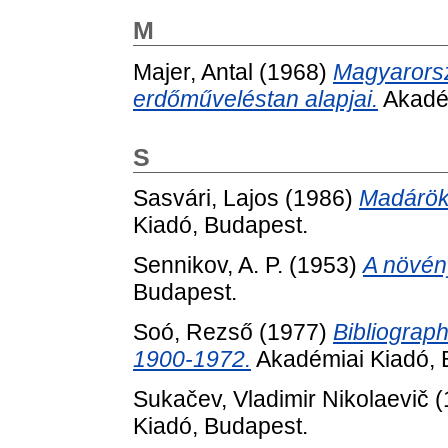
M
Majer, Antal
(1968)
Magyarorsz
erdőműveléstan alapjai.
Akadém
S
Sasvári, Lajos
(1986)
Madárök
Kiadó, Budapest.
Sennikov, A. P.
(1953)
A növén
Budapest.
Soó, Rezső
(1977)
Bibliograph
1900-1972.
Akadémiai Kiadó, 
Sukačev, Vladimir Nikolaevič
(
Kiadó, Budapest.