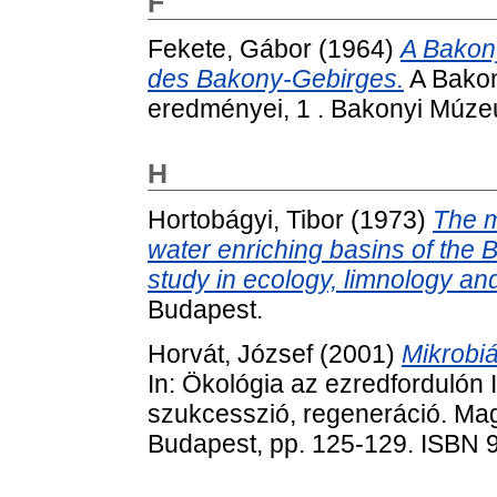
F
Fekete, Gábor
(1964)
A Bakon
des Bakony-Gebirges.
A Bakon
eredményei, 1 . Bakonyi Múz
H
Hortobágyi, Tibor
(1973)
The m
water enriching basins of the
study in ecology, limnology an
Budapest.
Horvát, József
(2001)
Mikrobiá
In: Ökológia az ezredfordulón I
szukcesszió, regeneráció. M
Budapest, pp. 125-129. ISBN