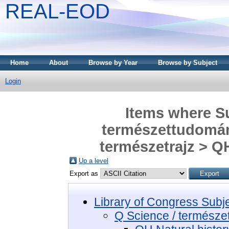
REAL-EOD
Home
About
Browse by Year
Browse by Subject
Login
Items where Su
természettudomány
természetrajz > Q
Up a level
Export as
Library of Congress Subj
Q Science / termész