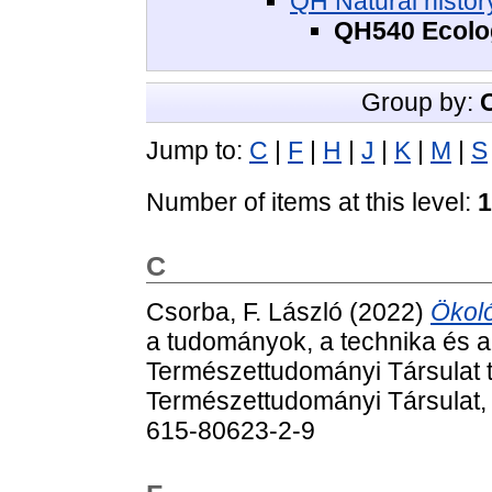
QH Natural histor
QH540 Ecolog
Group by:
Jump to:
C
|
F
|
H
|
J
|
K
|
M
|
S
Number of items at this level:
1
C
Csorba, F. László
(2022)
Ökoló
a tudományok, a technika és 
Természettudományi Társulat t
Természettudományi Társulat,
615-80623-2-9