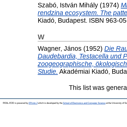
Szabó, István Mihály
(1974)
Mi
rendzina ecosystem. The patte
Kiadó, Budapest. ISBN 963-0
W
Wagner, János
(1952)
Die Ra
Daudebardia, Testacella und Po
zoogeographische, ökologisch
Studie.
Akadémiai Kiadó, Buda
This list was gener
REAL-EOD is powered by
EPrints 3
which is developed by the
School of Electronics and Computer Science
at the University of 