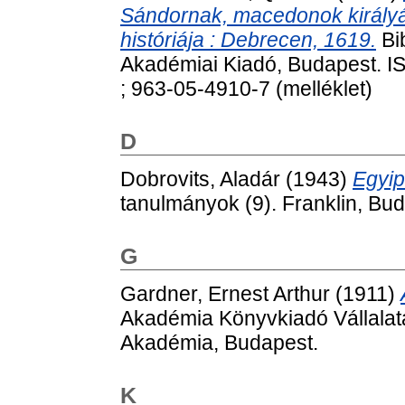
Sándornak, macedonok királyának
históriája : Debrecen, 1619.
Bib
Akadémiai Kiadó, Budapest. IS
; 963-05-4910-7 (melléklet)
D
Dobrovits, Aladár
(1943)
Egyip
tanulmányok (9). Franklin, Bud
G
Gardner, Ernest Arthur
(1911)
Akadémia Könyvkiadó Vállalat
Akadémia, Budapest.
K