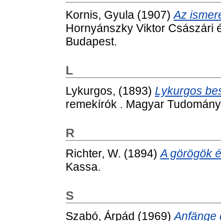
Kornis, Gyula
(1907)
Az ismeré
Hornyánszky Viktor Császári 
Budapest.
L
Lykurgos,
(1893)
Lykurgos bes
remekírók . Magyar Tudomány
R
Richter, W.
(1894)
A görögök é
Kassa.
S
Szabó, Árpád
(1969)
Anfänge 