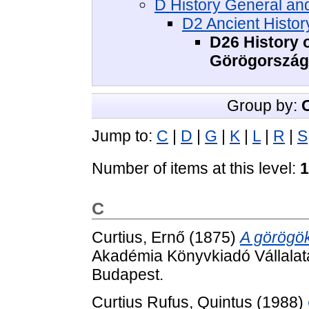
D History General and
D2 Ancient History
D26 History o
Görögország
Group by:
Jump to:
C
|
D
|
G
|
K
|
L
|
R
|
S
Number of items at this level:
1
C
Curtius, Ernő
(1875)
A görögök
Akadémia Könyvkiadó Vállala
Budapest.
Curtius Rufus, Quintus
(1988)