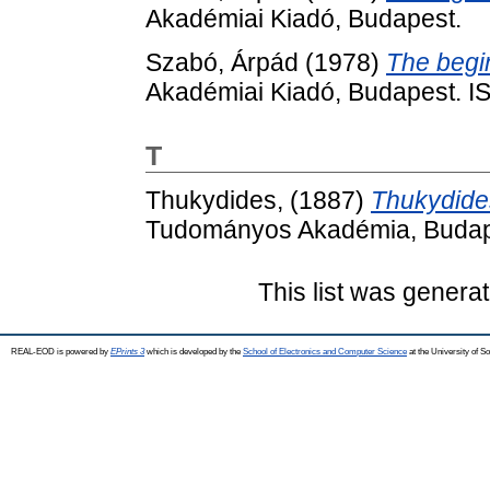
Akadémiai Kiadó, Budapest.
Szabó, Árpád
(1978)
The begi
Akadémiai Kiadó, Budapest. 
T
Thukydides,
(1887)
Thukydide
Tudományos Akadémia, Budap
This list was genera
REAL-EOD is powered by
EPrints 3
which is developed by the
School of Electronics and Computer Science
at the University of 