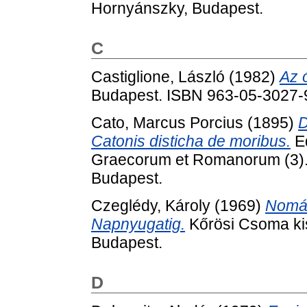
Hornyánszky, Budapest.
C
Castiglione, László
(1982)
Az 
Budapest. ISBN 963-05-3027-
Cato, Marcus Porcius
(1895)
D
Catonis disticha de moribus.
Ed
Graecorum et Romanorum (3).
Budapest.
Czeglédy, Károly
(1969)
Nomád
Napnyugatig.
Kőrösi Csoma kis
Budapest.
D