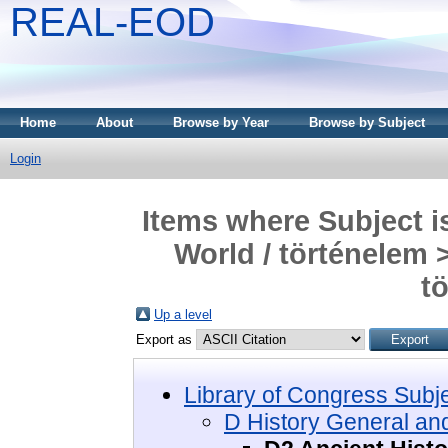
REAL-EOD
Home
About
Browse by Year
Browse by Subject
Login
Items where Subject i
World / történelem 
t
Up a level
Export as
Library of Congress Subj
D History General and