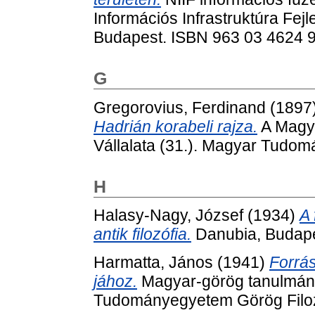
Információs Infrastruktúra Fej
Budapest. ISBN 963 03 4624 
G
Gregorovius, Ferdinand
(1897
Hadrián korabeli rajza.
A Magy
Vállalata (31.). Magyar Tudo
H
Halasy-Nagy, József
(1934)
A 
antik filozófia.
Danubia, Budape
Harmatta, János
(1941)
Forrá
jához.
Magyar-görög tanulmán
Tudományegyetem Görög Filozó