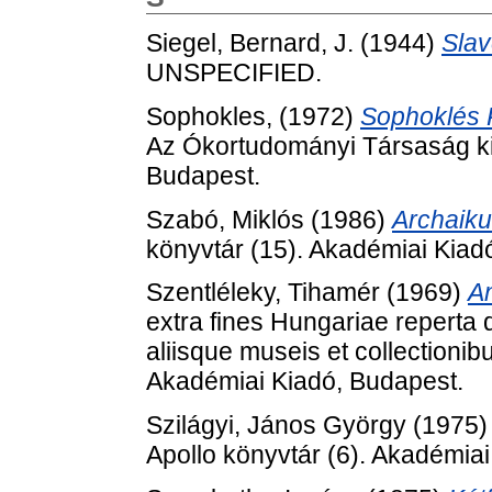
Siegel, Bernard, J.
(1944)
Slav
UNSPECIFIED.
Sophokles,
(1972)
Sophoklés P
Az Ókortudományi Társaság ki
Budapest.
Szabó, Miklós
(1986)
Archaiku
könyvtár (15). Akadémiai Kia
Szentléleky, Tihamér
(1969)
An
extra fines Hungariae reperta
aliisque museis et collectionib
Akadémiai Kiadó, Budapest.
Szilágyi, János György
(1975
Apollo könyvtár (6). Akadémia