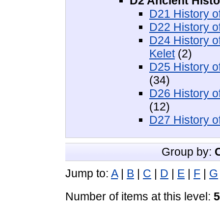
D2 Ancient Histo
D21 History of
D22 History o
D24 History o
Kelet
(2)
D25 History o
(34)
D26 History o
(12)
D27 History o
Group by:
Jump to:
A
|
B
|
C
|
D
|
E
|
F
|
G
Number of items at this level:
5