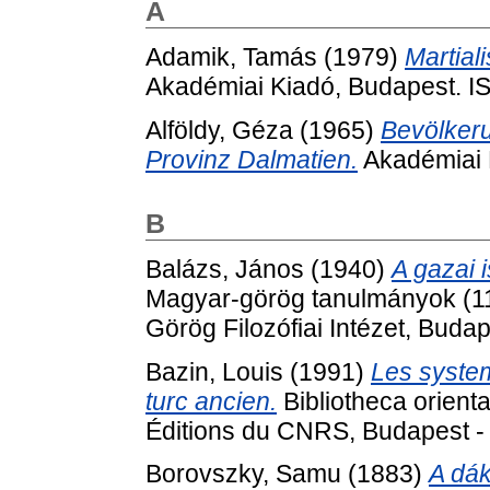
A
Adamik, Tamás
(1979)
Martiali
Akadémiai Kiadó, Budapest. 
Alföldy, Géza
(1965)
Bevölkeru
Provinz Dalmatien.
Akadémiai 
B
Balázs, János
(1940)
A gazai 
Magyar-görög tanulmányok (1
Görög Filozófiai Intézet, Budap
Bazin, Louis
(1991)
Les syste
turc ancien.
Bibliotheca orient
Éditions du CNRS, Budapest -
Borovszky, Samu
(1883)
A dák