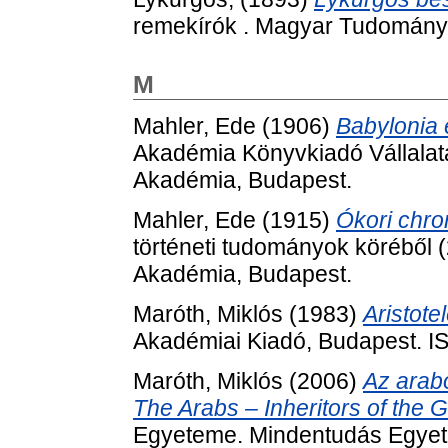
remekírók . Magyar Tudomány
M
Mahler, Ede
(1906)
Babylonia 
Akadémia Könyvkiadó Vállalat
Akadémia, Budapest.
Mahler, Ede
(1915)
Ókori chro
történeti tudományok köréből
Akadémia, Budapest.
Maróth, Miklós
(1983)
Aristote
Akadémiai Kiadó, Budapest. 
Maróth, Miklós
(2006)
Az arab
The Arabs – Inheritors of the 
Egyeteme. Mindentudás Egyete