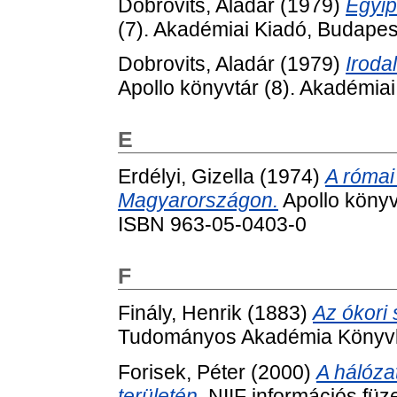
Dobrovits, Aladár
(1979)
Egyip
(7). Akadémiai Kiadó, Budape
Dobrovits, Aladár
(1979)
Iroda
Apollo könyvtár (8). Akadémia
E
Erdélyi, Gizella
(1974)
A római
Magyarországon.
Apollo könyv
ISBN 963-05-0403-0
F
Finály, Henrik
(1883)
Az ókori 
Tudományos Akadémia Könyvki
Forisek, Péter
(2000)
A hálóza
területén.
NIIF információs füze