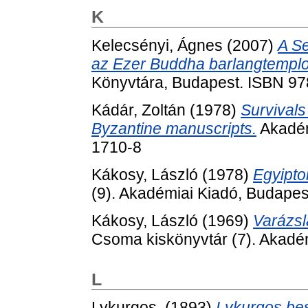
K
Kelecsényi, Ágnes
(2007)
A Se
az Ezer Buddha barlangtempl
Könyvtára, Budapest. ISBN 9
Kádár, Zoltán
(1978)
Survivals
Byzantine manuscripts.
Akadém
1710-8
Kákosy, László
(1978)
Egyiptom
(9). Akadémiai Kiadó, Budape
Kákosy, László
(1969)
Varázsl
Csoma kiskönyvtár (7). Akadé
L
Lykurgos,
(1893)
Lykurgos bes