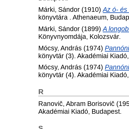
Márki, Sándor
(1910)
Az ó- és
könyvtára . Athenaeum, Budap
Márki, Sándor
(1899)
A longo
Könyvnyomdája, Kolozsvár.
Mócsy, András
(1974)
Pannóni
könyvtár (3). Akadémiai Kiad
Mócsy, András
(1974)
Pannóni
könyvtár (4). Akadémiai Kiad
R
Ranovič, Abram Borisovič
(19
Akadémiai Kiadó, Budapest.
S