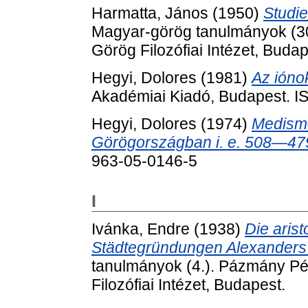
Harmatta, János
(1950)
Studie
Magyar-görög tanulmányok (
Görög Filozófiai Intézet, Budap
Hegyi, Dolores
(1981)
Az ióno
Akadémiai Kiadó, Budapest. 
Hegyi, Dolores
(1974)
Medismo
Görögországban i. e. 508—47
963-05-0146-5
I
Ivánka, Endre
(1938)
Die arist
Städtegründungen Alexanders
tanulmányok (4.). Pázmány P
Filozófiai Intézet, Budapest.