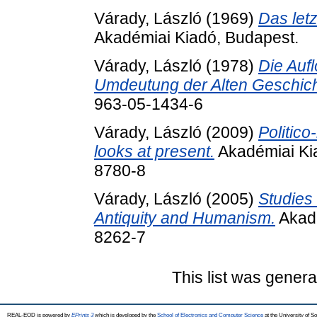
Várady, László
(1969)
Das let
Akadémiai Kiadó, Budapest.
Várady, László
(1978)
Die Aufl
Umdeutung der Alten Geschich
963-05-1434-6
Várady, László
(2009)
Politico-
looks at present.
Akadémiai Ki
8780-8
Várady, László
(2005)
Studies 
Antiquity and Humanism.
Akadé
8262-7
This list was gener
REAL-EOD is powered by
EPrints 3
which is developed by the
School of Electronics and Computer Science
at the University of 