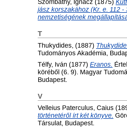
Szombathy, Ignácz
(1875)
Kút
jász korszakához (Kr. e. 112 -
nemzetiségének megállapításá
T
Thukydides,
(1887)
Thukydide
Tudományos Akadémia, Budap
Télfy, Iván
(1877)
Eranos.
Érte
köréből (6. 9). Magyar Tudo
Budapest.
V
Velleius Paterculus, Caius
(18
történetéről írt két könyve.
Görö
Társulat, Budapest.