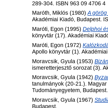
289-304. ISBN 963 09 4706 4
Maróth, Miklós
(1980)
A görög 
Akadémiai Kiadó, Budapest. 
Maróti, Egon
(1995)
Delphoi és
könyvtár (17). Akadémiai Kia
Maróti, Egon
(1972)
Kalózkodá
Apollo könyvtár (1). Akadémia
Moravcsik, Gyula
(1953)
Bizá
ismeretterjesztő sorozat (3). 
Moravcsik, Gyula
(1942)
Byzan
tanulmányok (20-21.). Magyar 
Tudományegyetem, Budapest.
Moravcsik, Gyula
(1967)
Studi
Budapest.