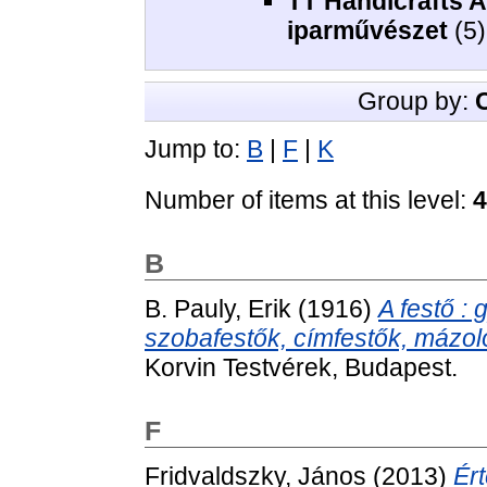
TT Handicrafts A
iparművészet
(5)
Group by:
Jump to:
B
|
F
|
K
Number of items at this level:
4
B
B. Pauly, Erik
(1916)
A festő : 
szobafestők, címfestők, mázo
Korvin Testvérek, Budapest.
F
Fridvaldszky, János
(2013)
Ér