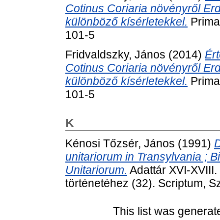
Cotinus Coriaria növényről Er
különböző kísérletekkel.
Prima
101-5
Fridvaldszky, János
(2014)
Ér
Cotinus Coriaria növényről Er
különböző kísérletekkel.
Prima
101-5
K
Kénosi Tőzsér, János
(1991)
D
unitariorum in Transylvania ; B
Unitariorum.
Adattár XVI-XVIII
történetéhez (32). Scriptum, 
This list was genera