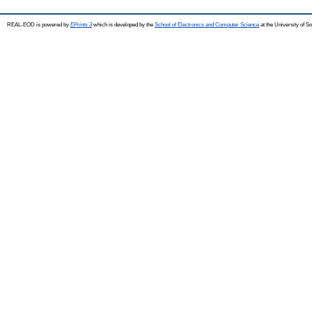
REAL-EOD is powered by
EPrints 3
which is developed by the
School of Electronics and Computer Science
at the University of 