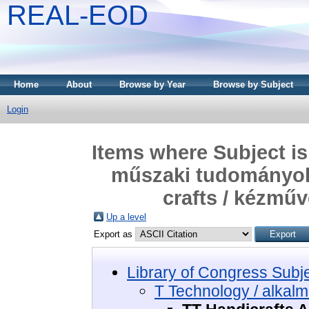
REAL-EOD
Home
About
Browse by Year
Browse by Subject
Login
Items where Subject is
műszaki tudományok 
crafts / kézmű
Up a level
Export as
Library of Congress Subj
T Technology / alkal