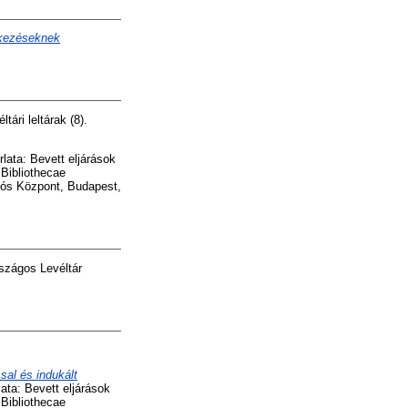
ekezéseknek
ári leltárak (8).
lata: Bevett eljárások
Bibliothecae
ós Központ, Budapest,
zágos Levéltár
sal és indukált
ata: Bevett eljárások
Bibliothecae