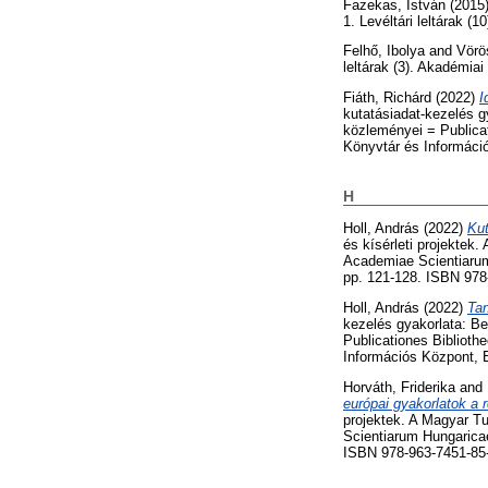
Fazekas, István
(2015
1. Levéltári leltárak (
Felhő, Ibolya
and
Vörö
leltárak (3). Akadémia
Fiáth, Richárd
(2022)
I
kutatásiadat-kezelés 
közleményei = Publica
Könyvtár és Informáci
H
Holl, András
(2022)
Kut
és kísérleti projekte
Academiae Scientiaru
pp. 121-128. ISBN 978
Holl, András
(2022)
Tan
kezelés gyakorlata: B
Publicationes Bibliot
Információs Központ, 
Horváth, Friderika
and
európai gyakorlatok a 
projektek. A Magyar 
Scientiarum Hungarica
ISBN 978-963-7451-85