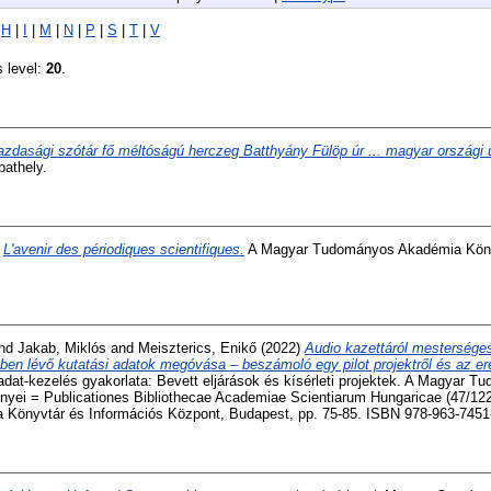
|
H
|
I
|
M
|
N
|
P
|
S
|
T
|
V
s level:
20
.
zdasági szótár fő méltóságú herczeg Batthyány Fülöp úr ... magyar országi
athely.
)
L'avenir des périodiques scientifiques.
A Magyar Tudományos Akadémia Köny
nd
Jakab, Miklós
and
Meiszterics, Enikő
(2022)
Audio kazettáról mesterséges 
yben lévő kutatási adatok megóvása – beszámoló egy pilot projektről és az 
iadat-kezelés gyakorlata: Bevett eljárások és kísérleti projektek. A Magyar
yei = Publicationes Bibliothecae Academiae Scientiarum Hungaricae (47/12
Könyvtár és Információs Központ, Budapest, pp. 75-85. ISBN 978-963-7451