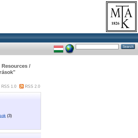
n Resources /
rások"
RSS 1.0
RSS 2.0
ások
(3)