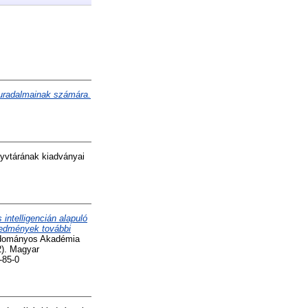
 uradalmainak számára.
vtárának kiadványai
intelligencián alapuló
eredmények további
 Tudományos Akadémia
2). Magyar
-85-0