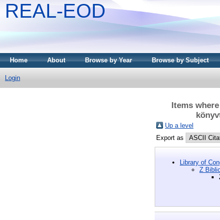
REAL-EOD
Home
About
Browse by Year
Browse by Subject
Login
Items where 
könyv
Up a level
Export as
Library of Co
Z Bibli