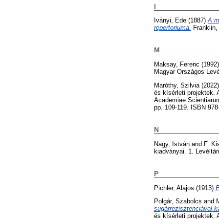
I
Iványi, Ede
(1887)
A m
repertoriuma.
Franklin,
M
Maksay, Ferenc
(1992
Magyar Országos Levél
Maróthy, Szilvia
(2022
és kísérleti projekte
Academiae Scientiaru
pp. 109-119. ISBN 978
N
Nagy, István
and
F. Ki
kiadványai. 1. Levéltá
P
Pichler, Alajos
(1913)
E
Polgár, Szabolcs
and
sugárrezisztenciával k
és kísérleti projekte