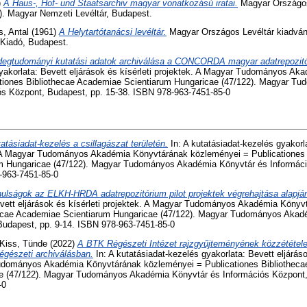
)
A Haus-, Hof- und Staatsarchiv magyar vonatkozású iratai.
Magyar Országos 
10). Magyar Nemzeti Levéltár, Budapest.
s, Antal
(1961)
A Helytartótanácsi levéltár.
Magyar Országos Levéltár kiadványa
i Kiadó, Budapest.
degtudományi kutatási adatok archiválása a CONCORDA magyar adatrepozit
gyakorlata: Bevett eljárások és kísérleti projektek. A Magyar Tudományos A
tiones Bibliothecae Academiae Scientiarum Hungaricae (47/122). Magyar T
ós Központ, Budapest, pp. 15-38. ISBN 978-963-7451-85-0
atásiadat-kezelés a csillagászat területén.
In: A kutatásiadat-kezelés gyakorl
k. A Magyar Tudományos Akadémia Könyvtárának közleményei = Publicationes 
m Hungaricae (47/122). Magyar Tudományos Akadémia Könyvtár és Informáci
-963-7451-85-0
ulságok az ELKH-HRDA adatrepozitórium pilot projektek végrehajtása alapjá
evett eljárások és kísérleti projektek. A Magyar Tudományos Akadémia Köny
hecae Academiae Scientiarum Hungaricae (47/122). Magyar Tudományos Akad
Budapest, pp. 9-14. ISBN 978-963-7451-85-0
Kiss, Tünde
(2022)
A BTK Régészeti Intézet rajzgyűjteményének közzététel
régészeti archiválásban.
In: A kutatásiadat-kezelés gyakorlata: Bevett eljáráso
Tudományos Akadémia Könyvtárának közleményei = Publicationes Bibliothec
e (47/122). Magyar Tudományos Akadémia Könyvtár és Információs Központ,
-0