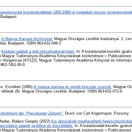
agyarországi középiskolákban 1850-1885-ig megjelent összes programmért
 Budapest.
)
A Magyar Kamara Archívuma.
Magyar Országos Levéltár kiadványai. 1. Levélt
tár, Budapest. ISBN 963-631-048-3
)
Kutatási adatok a bölcsészettudományban.
In: A kutatásiadat-kezelés gyakor
k. A Magyar Tudományos Akadémia Könyvtárának közleményei = Publicationes 
m Hungaricae (47/122). Magyar Tudományos Akadémia Könyvtár és Informáci
-963-7451-85-0
ss, Erzsébet
(1995)
A magyar kamara és egyéb kincstári szervek.
Magyar Ors
ri leltárak (9). Magyar Országos Levéltár, Budapest. ISBN 963-631-072-6
ntstehung der "Pressburger Zeitung".
Druck von Carl Angermayer, Pozsony.
Madas, Balázs Gergely
(2022)
Kis dózisoknál megfigyelhető hiperszenzitivitás
apcsolatos adatok gyűjtése és közzététele.
In: A kutatásiadat-kezelés gyakorl
k. A Magyar Tudományos Akadémia Könyvtárának közleményei = Publicationes 