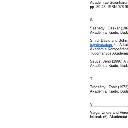
Academiae Scientiaru
pp. 39-48. ISBN 978-9
S
Sashegyi, Oszkár
(19
Akadémiai Kiadó, Bud
Smid, Dávid
and
Böhm,
folyóirataiban.
In: A ku
Akadémia Könyvtárának
Tudományos Akadémia 
Szűcs, Jenő
(1990)
A 
Akadémiai Kiadó, Bud
T
Trócsányi, Zsolt
(1973
Akadémiai Kiadó, Bud
V
Varga, Endre
and
Vere
leltárak (6). Akadémia