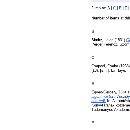
Jump to:
B
|
C
|
E
|
F
Number of items at thi
B
Bitnitz, Lajos
(1831)
Ga
Perger Ferencz, Szomb
C
Csapodi, Csaba
(1958
(13). [s.n.], La Haye.
E
Egyed-Gergely, Júlia
a
algoritmusba : Veszél
sorsáról.
In: A kutatás
Könyvtárának közlemén
Tudományos Akadémia 
F