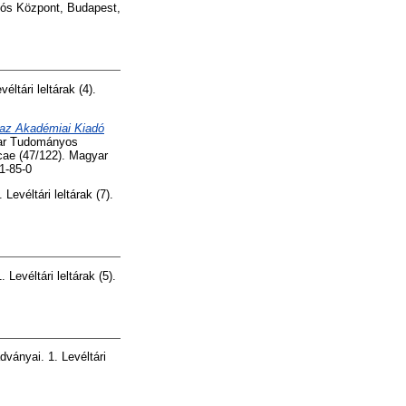
ós Központ, Budapest,
ltári leltárak (4).
a az Akadémiai Kiadó
gyar Tudományos
cae (47/122). Magyar
1-85-0
evéltári leltárak (7).
Levéltári leltárak (5).
ványai. 1. Levéltári