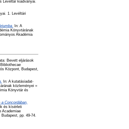
Levéltár kiadványai.
i. 1. Levéltári
óriumba.
In: A
kadémia Könyvtárának
udományos Akadémia
ata: Bevett eljárások
Bibliothecae
ós Központ, Budapest,
n.
In: A kutatásiadat-
vtárának közleményei =
émia Könyvtár és
e a Concordában,
k és kísérleti
ae Academiae
 Budapest, pp. 49-74.