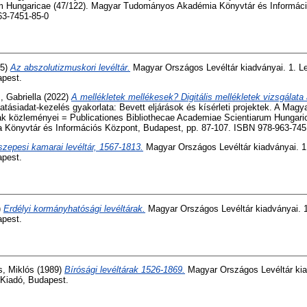
m Hungaricae (47/122). Magyar Tudományos Akadémia Könyvtár és Informáci
63-7451-85-0
65)
Az abszolutizmuskori levéltár.
Magyar Országos Levéltár kiadványai. 1. Levé
apest.
 Gabriella
(2022)
A mellékletek mellékesek? Digitális mellékletek vizsgálat
tatásiadat-kezelés gyakorlata: Bevett eljárások és kísérleti projektek. A Ma
 közleményei = Publicationes Bibliothecae Academiae Scientiarum Hungari
Könyvtár és Információs Központ, Budapest, pp. 87-107. ISBN 978-963-745
szepesi kamarai levéltár, 1567-1813.
Magyar Országos Levéltár kiadványai. 1. L
apest.
)
Erdélyi kormányhatósági levéltárak.
Magyar Országos Levéltár kiadványai. 1. 
apest.
s, Miklós
(1989)
Bírósági levéltárak 1526-1869.
Magyar Országos Levéltár kiad
i Kiadó, Budapest.