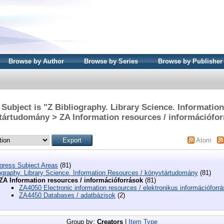
Browse by Author
Browse by Series
Browse by Publisher
Subject is "Z Bibliography. Library Science. Informatio
tártudomány > ZA Information resources / információfor
Atom
ngress Subject Areas
(81)
ography. Library Science. Information Resources / könyvtártudomány
(81)
ZA Information resources / információforrások
(81)
ZA4050 Electronic information resources / elektronikus információforr
ZA4450 Databases / adatbázisok
(2)
Group by:
Creators
|
Item Type