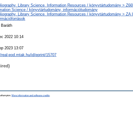
liography. Library Science. Information Resources / könyvtártudomány > Z66
rmation Science / könyvtártudomány, információtudomány
liography. Library Science. Information Resources / könyvtártudomány > ZA 
ormációforrások
 Baráth
ec 2022 10:14
ep 2023 13:07
//real-eod.mtak.hu/id/eprint/15707
ired)
Southampton.
More information and software credits
.