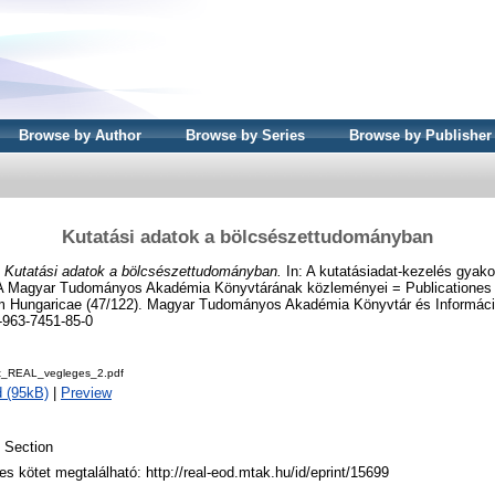
Browse by Author
Browse by Series
Browse by Publisher
Kutatási adatok a bölcsészettudományban
)
Kutatási adatok a bölcsészettudományban.
In: A kutatásiadat-kezelés gyakor
k. A Magyar Tudományos Akadémia Könyvtárának közleményei = Publicationes 
m Hungaricae (47/122). Magyar Tudományos Akadémia Könyvtár és Informáci
-963-7451-85-0
t_REAL_vegleges_2.pdf
 (95kB)
|
Preview
 Section
jes kötet megtalálható: http://real-eod.mtak.hu/id/eprint/15699