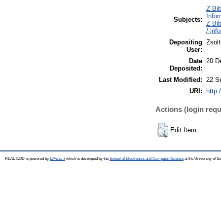
Z Bib
Info
Subjects:
Z Bib
/ inf
Depositing
Zsolt
User:
Date
20 D
Deposited:
Last Modified:
22 S
URI:
http:
Actions (login requ
Edit Item
REAL-EOD is powered by
EPrints 3
which is developed by the
School of Electronics and Computer Science
at the University of 