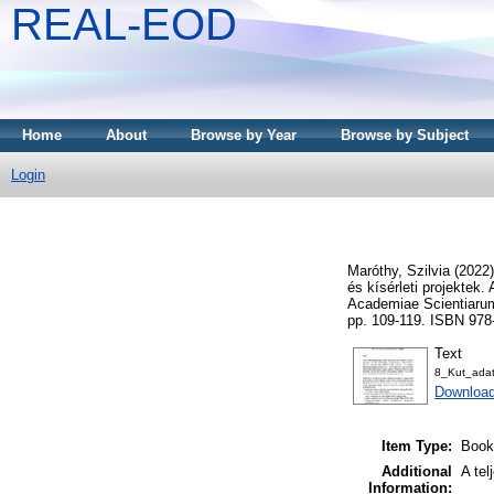
REAL-EOD
Home
About
Browse by Year
Browse by Subject
Login
Maróthy, Szilvia
(2022
és kísérleti projekte
Academiae Scientiaru
pp. 109-119. ISBN 978
Text
8_Kut_ada
Download
Item Type:
Book
Additional
A tel
Information: