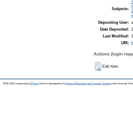
Z
(
Subjects:
Z
r
Depositing User:
Date Deposited:
Last Modified:
URI:
h
Actions (login requ
Edit Item
REAL-EOD is powered by
EPrints 3
which is developed by the
School of Electronics and Computer Science
at the University of 