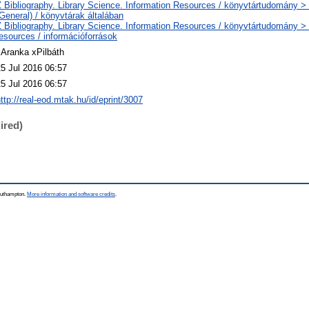
 Bibliography. Library Science. Information Resources / könyvtártudomány > 
General) / könyvtárak általában
 Bibliography. Library Science. Information Resources / könyvtártudomány >
esources / információforrások
xAranka xPilbáth
25 Jul 2016 06:57
25 Jul 2016 06:57
ttp://real-eod.mtak.hu/id/eprint/3007
ired)
Southampton.
More information and software credits
.