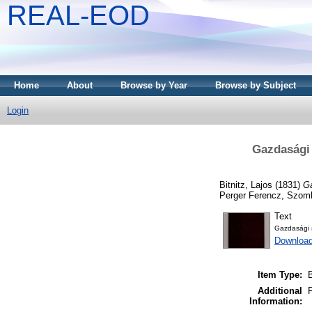
REAL-EOD
Home
About
Browse by Year
Browse by Subject
Login
Gazdasági 
Bitnitz, Lajos
(1831)
Ga
Perger Ferencz, Szomb
Text
Gazdasági s
Downloa
Item Type:
Additional
Information: