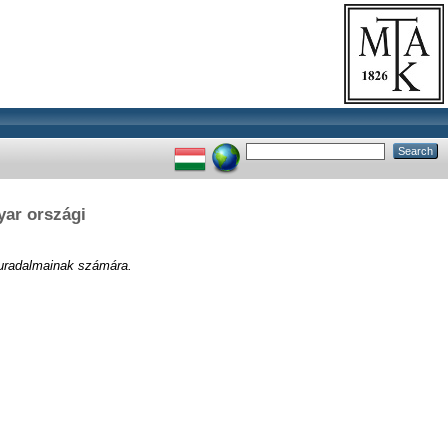
yar országi
 uradalmainak számára.