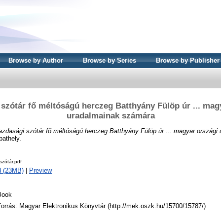
Browse by Author
Browse by Series
Browse by Publisher
szótár fő méltóságú herczeg Batthyány Fülöp úr ... mag
uradalmainak számára
zdasági szótár fő méltóságú herczeg Batthyány Fülöp úr ... magyar országi
athely.
zótár.pdf
d (23MB)
|
Preview
Book
Forrás: Magyar Elektronikus Könyvtár (http://mek.oszk.hu/15700/15787/)