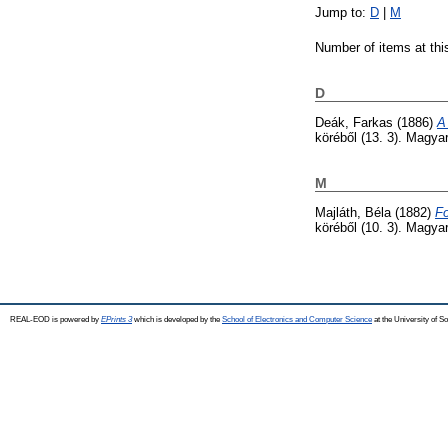
Jump to:
D
|
M
Number of items at thi
D
Deák, Farkas
(1886)
A
köréből (13. 3). Magy
M
Majláth, Béla
(1882)
Fo
köréből (10. 3). Magy
REAL-EOD is powered by
EPrints 3
which is developed by the
School of Electronics and Computer Science
at the University of 