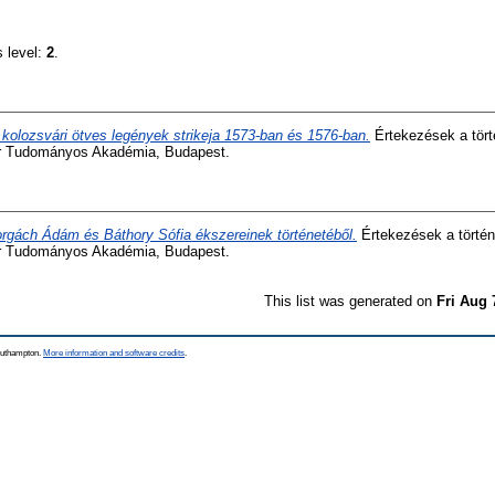
s level:
2
.
 kolozsvári ötves legények strikeja 1573-ban és 1576-ban.
Értekezések a tör
ar Tudományos Akadémia, Budapest.
rgách Ádám és Báthory Sófia ékszereinek történetéből.
Értekezések a törté
ar Tudományos Akadémia, Budapest.
This list was generated on
Fri Aug 
Southampton.
More information and software credits
.