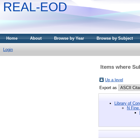
REAL-EOD
Home
About
Browse by Year
Browse by Subject
Login
Items where Sub
Up a level
Export as
Library of Co
N Fine