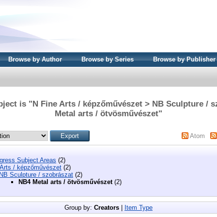
Browse by Author
Browse by Series
Browse by Publisher
ject is "N Fine Arts / képzőművészet > NB Sculpture / 
Metal arts / ötvösművészet"
Atom
ngress Subject Areas
(2)
 Arts / képzőművészet
(2)
NB Sculpture / szobrászat
(2)
NB4 Metal arts / ötvösművészet
(2)
Group by:
Creators
|
Item Type