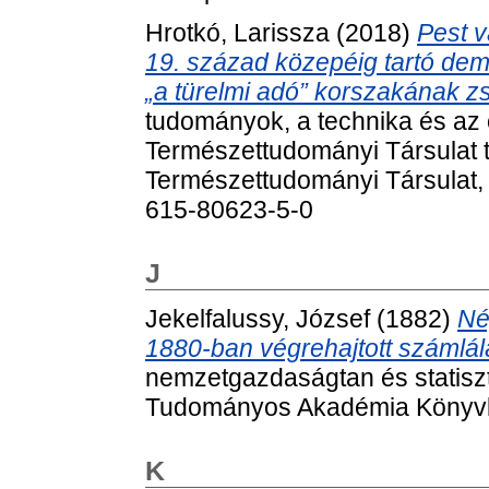
Hrotkó, Larissza
(2018)
Pest v
19. század közepéig tartó dem
„a türelmi adó” korszakának z
tudományok, a technika és az
Természettudományi Társulat t
Természettudományi Társulat,
615-80623-5-0
J
Jekelfalussy, József
(1882)
Né
1880-ban végrehajtott számlálá
nemzetgazdaságtan és statiszt
Tudományos Akadémia Könyvk
K