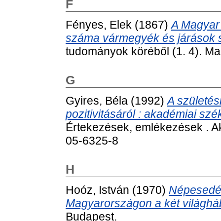
F
Fényes, Elek
(1867)
A Magyar
száma vármegyék és járások s
tudományok köréből (1. 4). M
G
Gyires, Béla
(1992)
A születési
pozitivitásáról : akadémiai szé
Értekezések, emlékezések . A
05-6325-8
H
Hoóz, István
(1970)
Népesedés
Magyarországon a két világháb
Budapest.