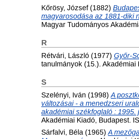
Kőrösy, József
(1882)
Budapes
magyarosodása az 1881-diki n
Magyar Tudományos Akadémia
R
Rétvári, László
(1977)
Győr-S
tanulmányok (15.). Akadémiai 
S
Szelényi, Iván
(1998)
A poszt
változásai - a menedzseri ura
akadémiai székfoglaló : 1995. 
Akadémiai Kiadó, Budapest. 
Sárfalvi, Béla
(1965)
A mezőga