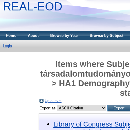
REAL-EOD
Home
About
Browse by Year
Browse by Subject
Login
Items where Subjec
társadalomtudományok >
> HA1 Demography 
st
Up a level
Export as
Library of Congress Subj