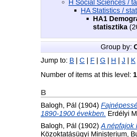
H Social Sciences / 
HA Statistics / sta
HA1 Demogra
statisztika
(2
Group by:
Jump to:
B
|
C
|
F
|
G
|
H
|
J
|
K
Number of items at this level:
1
B
Balogh, Pál
(1904)
Fajnépesség
1890-1900 években.
Erdélyi M
Balogh, Pál
(1902)
A népfajok
Közoktatásügyi Ministerium, B