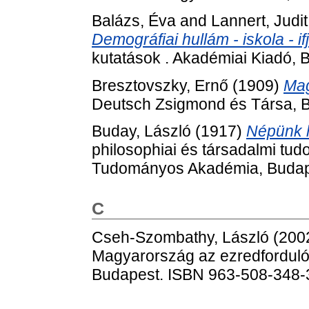
Balázs, Éva
and
Lannert, Judit
Demográfiai hullám - iskola - i
kutatások . Akadémiai Kiadó,
Bresztovszky, Ernő
(1909)
Mag
Deutsch Zsigmond és Társa, 
Buday, László
(1917)
Népünk h
philosophiai és társadalmi tu
Tudományos Akadémia, Budap
C
Cseh-Szombathy, László
(200
Magyarország az ezredfordul
Budapest. ISBN 963-508-348-