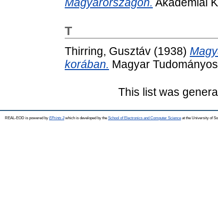
Magyarországon.
Akadémiai K
T
Thirring, Gusztáv
(1938)
Magya
korában.
Magyar Tudományos 
This list was gener
REAL-EOD is powered by
EPrints 3
which is developed by the
School of Electronics and Computer Science
at the University of 