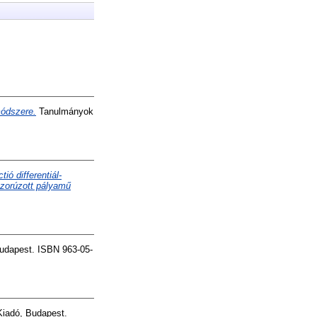
módszere.
Tanulmányok
ó differentiál-
szorúzott pályamű
udapest. ISBN 963-05-
iadó, Budapest.