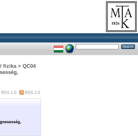
 fizika > QC04
esesség,
RSS 1.0
RSS 2.0
ágnesesség,