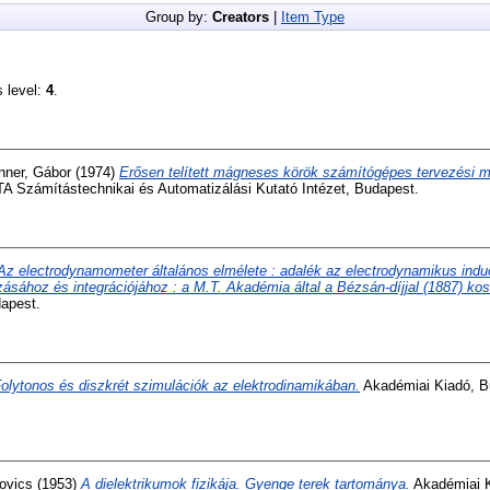
Group by:
Creators
|
Item Type
s level:
4
.
nner, Gábor
(1974)
Erősen telített mágneses körök számítógépes tervezési 
A Számítástechnikai és Automatizálási Kutató Intézet, Budapest.
Az electrodynamometer általános elmélete : adalék az electrodynamikus inducti
ásához és integrációjához : a M.T. Akadémia által a Bézsán-díjjal (1887) ko
dapest.
olytonos és diszkrét szimulációk az elektrodinamikában.
Akadémiai Kiadó, B
ovics
(1953)
A dielektrikumok fizikája. Gyenge terek tartománya.
Akadémiai K