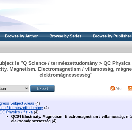
Browse by Author
Browse by Series
Browse by Publisher
ubject is "Q Science / természettudomány > QC Physics /
city. Magnetism. Electromagnetism / villamosság, mágn
elektromágnessesség"
Atom
ngress Subject Areas
(4)
nce / természettudomány
(4)
QC Physics / fizika
(4)
QC04 Electricity. Magnetism. Electromagnetism / villamosság, m
elektromágnessesség
(4)