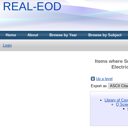
REAL-EOD
Home
About
Browse by Year
Browse by Subject
Login
Items where S
Electri
Up a level
Export as
Library of Co
Q Scie