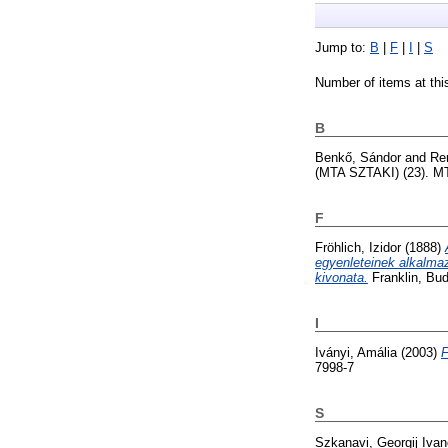
Jump to:
B
|
F
|
I
|
S
Number of items at thi
B
Benkő, Sándor
and
Re
(MTA SZTAKI) (23). MT
F
Fröhlich, Izidor
(1888)
egyenleteinek alkalmaz
kivonata.
Franklin, Bu
I
Iványi, Amália
(2003)
F
7998-7
S
Szkanavi, Georgij Ivan