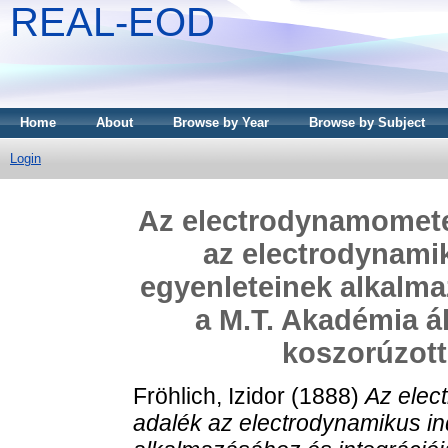
REAL-EOD
Home
About
Browse by Year
Browse by Subject
Login
Az electrodynamometer
az electrodynamik
egyenleteinek alkalma
a M.T. Akadémia ál
koszorúzott
Fröhlich, Izidor
(1888)
Az elec
adalék az electrodynamikus ind