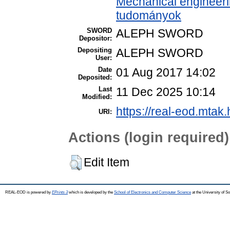
Mechanical engineer
tudományok
SWORD
ALEPH SWORD
Depositor:
Depositing
ALEPH SWORD
User:
Date
01 Aug 2017 14:02
Deposited:
Last
11 Dec 2025 10:14
Modified:
https://real-eod.mtak.
URI:
Actions (login required)
Edit Item
REAL-EOD is powered by
EPrints 3
which is developed by the
School of Electronics and Computer Science
at the University of 