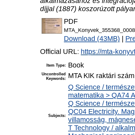
alkalmazásához és integrációj
díjjal (1887) koszorúzott pály
PDF
MTA_Konyvek_355368_0008
Download (43MB)
|
Pr
Official URL:
https://mta-konyv
Book
Item Type:
Uncontrolled
MTA KIK raktári szám
Keywords:
Q Science / termész
matematika > QA74 An
Q Science / természe
QC04 Electricity. Ma
Subjects:
villamosság, mágnes
T Technology / alkal