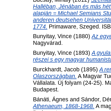
Halléban, Jénában és más hét
alapján = Michael Semians Stud
anderen deutsehen Universität
1774.
Primaware, Szeged. IS
Bunyitay, Vince
(1880)
Az egye
Nagyvárad.
Bunyitay, Vince
(1893)
A gyula
részei s egy magyar humanist
Burckhardt, Jacob
(1895)
A re
Olaszországban.
A Magyar Tu
Vállalata. Új folyam (24-25)
Budapest.
Bánáti, Ágnes
and
Sándor, Dé
Athenaeum, 1868-1968.
A magy