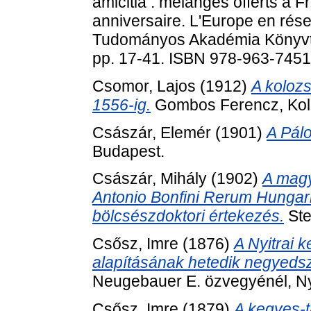
amicitia : mélanges offerts à F
anniversaire. L'Europe en rés
Tudományos Akadémia Könyvtá
pp. 17-41. ISBN 978-963-7451
Csomor, Lajos
(1912)
A koloz
1556-ig.
Gombos Ferencz, Kol
Császár, Elemér
(1901)
A Pálo
Budapest.
Császár, Mihály
(1902)
A magy
Antonio Bonfini Rerum Hungar
bölcsészdoktori értekezés.
Ste
Csősz, Imre
(1876)
A Nyitrai 
alapításának hetedik negyedsz
Neugebauer E. özvegyénél, Ny
Csősz, Imre
(1879)
A kegyes-t