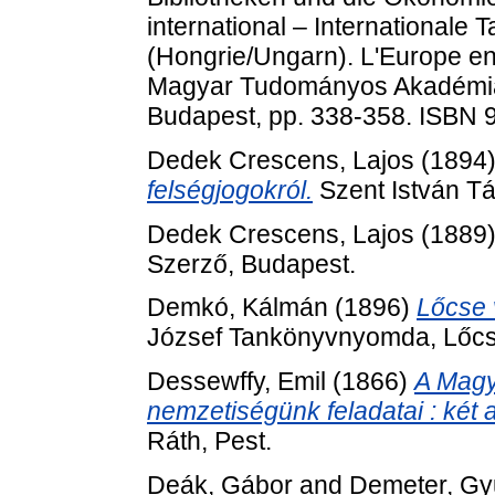
international – Internationale
(Hongrie/Ungarn). L'Europe en
Magyar Tudományos Akadémia 
Budapest, pp. 338-358. ISBN 
Dedek Crescens, Lajos
(1894
felségjogokról.
Szent István Tá
Dedek Crescens, Lajos
(1889
Szerző, Budapest.
Demkó, Kálmán
(1896)
Lőcse 
József Tankönyvnyomda, Lőcs
Dessewffy, Emil
(1866)
A Magy
nemzetiségünk feladatai : két 
Ráth, Pest.
Deák, Gábor
and
Demeter, Gy