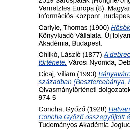
2019 Sárospatak (Hongrie/Ung
Vernetztes Europa (8). Magy
Információs Központ, Budapes
Carlyle, Thomas
(1900)
Hősökr
Könyvkiadó Vállalata. Új fol
Akadémia, Budapest.
Chilkó, László
(1877)
A debrec
története.
Városi Nyomda, Deb
Cicaj, Viliam
(1993)
Bányaváros
században (Besztercebánya,
Olvasmánytörténeti dolgozatok
974-5
Concha, Győző
(1928)
Hatvan
Concha Győző összegyűjtött ér
Tudományos Akadémia Jogtud