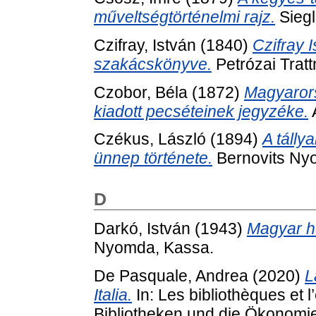
műveltségtörténelmi rajz.
Siegl
Czifray, István
(1840)
Czifray 
szakácskönyve.
Petrózai Tratt
Czobor, Béla
(1872)
Magyarors
kiadott pecséteinek jegyzéke.
Czékus, László
(1894)
A tálly
ünnep története.
Bernovits Ny
D
Darkó, István
(1943)
Magyar h
Nyomda, Kassa.
De Pasquale, Andrea
(2020)
L
Italia.
In: Les bibliothèques et
Bibliotheken und die Ökonomi