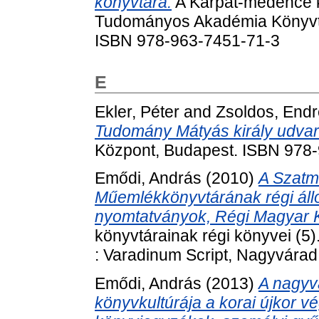
könyvtára.
A Kárpát-medence ko
Tudományos Akadémia Könyvtá
ISBN 978-963-7451-71-3
E
Ekler, Péter
and
Zsoldos, Endr
Tudomány Mátyás király udva
Központ, Budapest. ISBN 978
Emődi, András
(2010)
A Szatm
Műemlékkönyvtárának régi állom
nyomtatványok, Régi Magyar K
könyvtárainak régi könyvei (5
: Varadinum Script, Nagyvára
Emődi, András
(2013)
A nagyv
könyvkultúrája a korai újkor vé