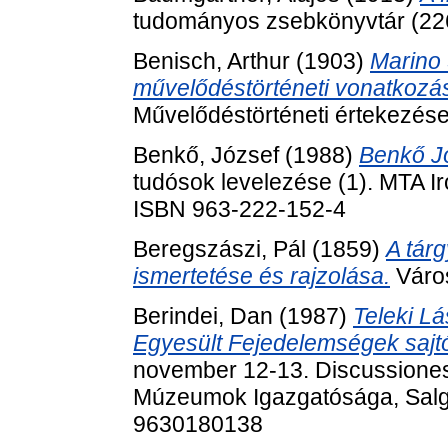
tudományos zsebkönyvtár (226
Benisch, Arthur
(1903)
Marino 
művelődéstörténeti vonatkozás
Művelődéstörténeti értekezése
Benkő, József
(1988)
Benkő Jó
tudósok levelezése (1). MTA I
ISBN 963-222-152-4
Beregszászi, Pál
(1859)
A tár
ismertetése és rajzolása.
Váro
Berindei, Dan
(1987)
Teleki L
Egyesült Fejedelemségek sajt
november 12-13. Discussione
Múzeumok Igazgatósága, Salgó
9630180138