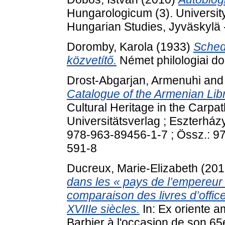
Hungarologicum (3). University
Hungarian Studies, Jyväskylä 
Doromby, Karola
(1933)
Sched
közvetítő.
Német philologiai dol
Drost-Abgarjan, Armenuhi
an
Catalogue of the Armenian Libr
Cultural Heritage in the Carpat
Universitätsverlag ; Eszterház
978-963-89456-1-7 ; Össz.: 9
591-8
Ducreux, Marie-Elizabeth
(201
dans les « pays de l’empereur
comparaison des livres d’offic
XVIIIe siècles.
In: Ex oriente am
Barbier à l'occasion de son 65