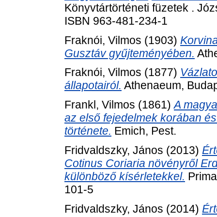
Könyvtártörténeti füzetek . J
ISBN 963-481-234-1
Fraknói, Vilmos
(1903)
Korvin
Gusztáv gyűjteményében.
Ath
Fraknói, Vilmos
(1877)
Vázlat
állapotairól.
Athenaeum, Budap
Frankl, Vilmos
(1861)
A magyar
az első fejedelmek korában é
története.
Emich, Pest.
Fridvaldszky, János
(2013)
Ér
Cotinus Coriaria növényről Er
különböző kísérletekkel.
Prima
101-5
Fridvaldszky, János
(2014)
Ér