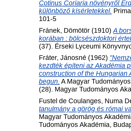
Cotinus Coriaria növényről Er
különböző kísérletekkel.
Prima
101-5
Fránek, Dömötör
(1910)
A bor
korában : bölcsészdoktori ért
(37). Érseki Lyceumi Könyvny
Fráter, Jánosné
(1962)
"Nemzet
kezdték építeni az Akadémia pa
construction of the Hungarian
begun.
A Magyar Tudományos 
(28). Magyar Tudományos Aka
Fustel de Coulanges, Numa D
tanulmány a görög és római val
Magyar Tudományos Akadémia 
Tudományos Akadémia, Budap