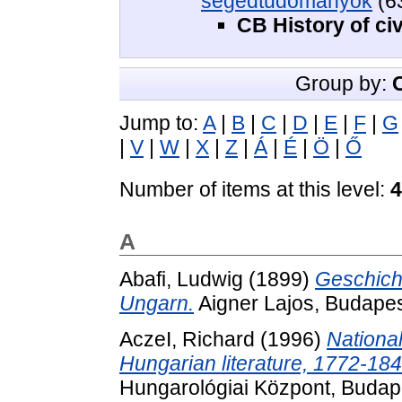
segédtudományok
(6
CB History of civ
Group by:
Jump to:
A
|
B
|
C
|
D
|
E
|
F
|
G
|
V
|
W
|
X
|
Z
|
Á
|
É
|
Ö
|
Ő
Number of items at this level:
4
A
Abafi, Ludwig
(1899)
Geschicht
Ungarn.
Aigner Lajos, Budapes
AczeI, Richard
(1996)
National
Hungarian literature, 1772-184
Hungarológiai Központ, Budap