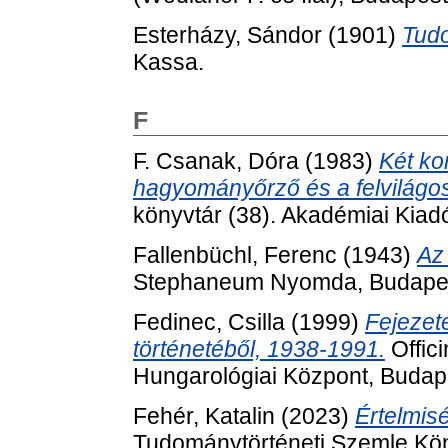
Esterházy, Sándor
(1901)
Tud
Kassa.
F
F. Csanak, Dóra
(1983)
Két ko
hagyományőrző és a felvilágos
könyvtár (38). Akadémiai Kia
Fallenbüchl, Ferenc
(1943)
Az
Stephaneum Nyomda, Budape
Fedinec, Csilla
(1999)
Fejezet
történetéből, 1938-1991.
Offic
Hungarológiai Központ, Budap
Fehér, Katalin
(2023)
Értelmis
Tudománytörténeti Szemle Kön