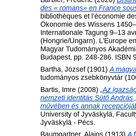
des « romans» en France sou
bibliothèques et l’économie d
Ökonomie des Wissens 1450–18
Internationale Tagung 9–13 avr
(Hongrie/Ungarn). L'Europe en
Magyar Tudományos Akadémia 
Budapest, pp. 248-286. ISBN 
Bartha, József
(1901)
A magya
tudományos zsebkönyvtár (100.
Bartis, Imre
(2008)
„Az igazság
nemzeti identitás Sütő András
művében és annak recepciójá
University of Jyväskylä, Facul
Jyväskylä - Pécs.
Baumgartner, Alajos
(1913)
A f