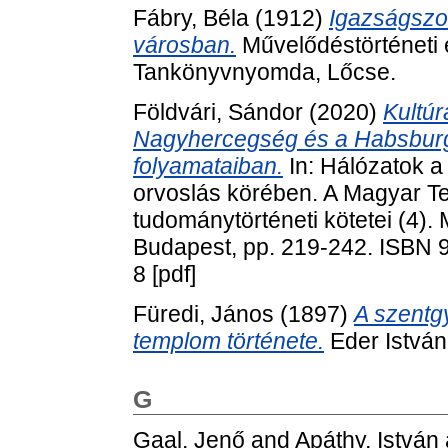
Fábry, Béla
(1912)
Igazságszol
városban.
Művelődéstörténeti 
Tankönyvnyomda, Lőcse.
Földvári, Sándor
(2020)
Kultúr
Nagyhercegség és a Habsburg
folyamataiban.
In: Hálózatok a
orvoslás körében. A Magyar T
tudománytörténeti kötetei (4)
Budapest, pp. 219-242. ISBN 
8 [pdf]
Füredi, János
(1897)
A szentg
templom története.
Eder Istvá
G
Gaal, Jenő
and
Apáthy, István