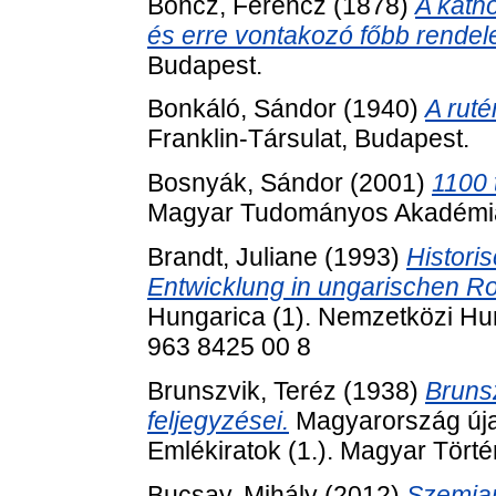
Boncz, Ferencz
(1878)
A katho
és erre vontakozó főbb rendel
Budapest.
Bonkáló, Sándor
(1940)
A ruté
Franklin-Társulat, Budapest.
Bosnyák, Sándor
(2001)
1100 
Magyar Tudományos Akadémia
Brandt, Juliane
(1993)
Historis
Entwicklung in ungarischen R
Hungarica (1). Nemzetközi Hu
963 8425 00 8
Brunszvik, Teréz
(1938)
Brunsz
feljegyzései.
Magyarország újab
Emlékiratok (1.). Magyar Törté
Bucsay, Mihály
(2012)
Szemian