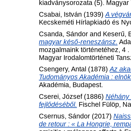
kiadványsorozata (5). Magya
Csabai, István
(1939)
A végvár
Kecskeméti Hírlapkiadó és Ny
Csanda, Sándor
and
Keserű, B
magyar késő-reneszánsz.
Adat
mozgalmaink történetéhez, 4 .
Magyar Irodalomtörténeti Tan
Csengery, Antal
(1878)
Az aka
Tudományos Akadémia : elnök
Akadémia, Budapest.
Cserei, József
(1886)
Néhány 
fejlődéséből.
Fischel Fülöp, N
Csernus, Sándor
(2017)
Naiss
de retour : « La Hongrie, rempa