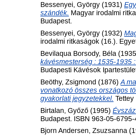
Bessenyei, György
(1931)
Egy
szándék.
Magyar irodalmi ritk
Budapest.
Bessenyei, György
(1932)
Mag
irodalmi ritkaságok (16.). Eg
Bevilaqua Borsody, Béla
(193
kávésmesterség : 1535-1935 :
Budapesti Kávésok Ipartestüle
Beöthy, Zsigmond
(1876)
A ma
vonatkozó összes országos tör
gyakorlati jegyzetekkel.
Tettey
Birtalan, Győző
(1995)
Évszáz
Budapest. ISBN 963-05-6795-
Bjorn Andersen, Zsuzsanna
(1