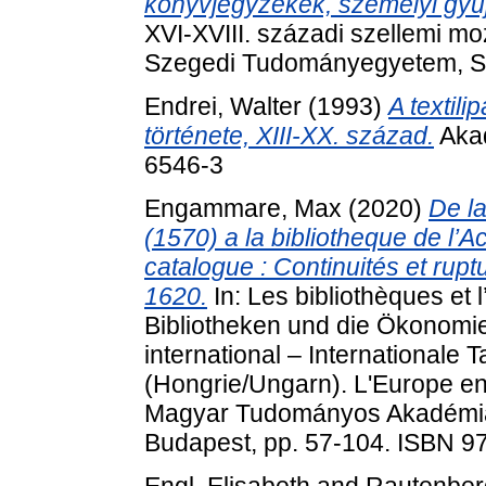
könyvjegyzékek, személyi gyű
XVI-XVIII. századi szellemi mo
Szegedi Tudományegyetem, S
Endrei, Walter
(1993)
A textil
története, XIII-XX. század.
Akad
6546-3
Engammare, Max
(2020)
De la
(1570) a la bibliotheque de l’
catalogue : Continuités et rup
1620.
In: Les bibliothèques et
Bibliotheken und die Ökonomi
international – Internationale
(Hongrie/Ungarn). L'Europe en
Magyar Tudományos Akadémia 
Budapest, pp. 57-104. ISBN 9
Engl, Elisabeth
and
Rautenber