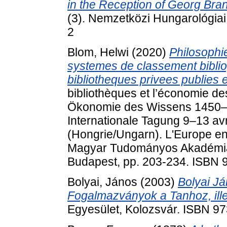
in the Reception of Georg Bra
(3). Nemzetközi Hungarológia
2
Blom, Helwi
(2020)
Philosophi
systemes de classement bibli
bibliotheques privees publies 
bibliothèques et l’économie d
Ökonomie des Wissens 1450–18
Internationale Tagung 9–13 avr
(Hongrie/Ungarn). L'Europe en
Magyar Tudományos Akadémia 
Budapest, pp. 203-234. ISBN 
Bolyai, János
(2003)
Bolyai Já
Fogalmazványok a Tanhoz, ill
Egyesület, Kolozsvár. ISBN 9