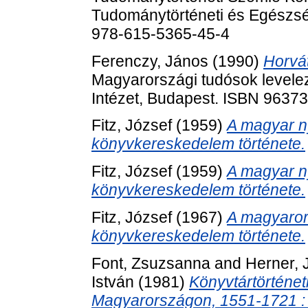
Tudománytörténeti és Egészsé
978-615-5365-45-4
Ferenczy, János
(1990)
Horvát
Magyarországi tudósok levele
Intézet, Budapest. ISBN 9637
Fitz, József
(1959)
A magyar n
könyvkereskedelem története.
Fitz, József
(1959)
A magyar n
könyvkereskedelem története.
Fitz, József
(1967)
A magyaror
könyvkereskedelem története.
Font, Zsuzsanna
and
Herner, 
István
(1981)
Könyvtártörténet
Magyarországon, 1551-1721 : K