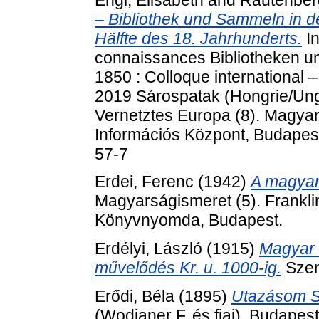
– Bibliothek und Sammeln in d
Hälfte des 18. Jahrhunderts.
In
connaissances Bibliotheken 
1850 : Colloque international –
2019 Sárospatak (Hongrie/Ung
Vernetztes Europa (8). Magy
Információs Központ, Budapes
57-7
Erdei, Ferenc
(1942)
A magyar
Magyarságismeret (5). Franklin
Könyvnyomda, Budapest.
Erdélyi, László
(1915)
Magyar 
művelődés Kr. u. 1000-ig.
Szen
Erődi, Béla
(1895)
Utazásom Si
(Wodianer F. és fiai), Budapest