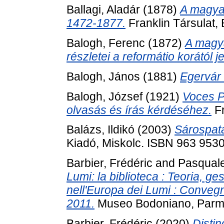
Ballagi, Aladár
(1878)
A magyar
1472-1877.
Franklin Társulat,
Balogh, Ferenc
(1872)
A magya
részletei a reformátio korától je
Balogh, János
(1881)
Egervár 
Balogh, József
(1921)
Voces P
olvasás és írás kérdéséhez.
Fr
Balázs, Ildikó
(2003)
Sárospat
Kiadó, Miskolc. ISBN 963 9530
Barbier, Frédéric
and
Pasqual
Lumi: la biblioteca : Teoria, g
nell'Europa dei Lumi : Conveg
2011.
Museo Bodoniano, Parm
Barbier, Frédéric
(2020)
Distin