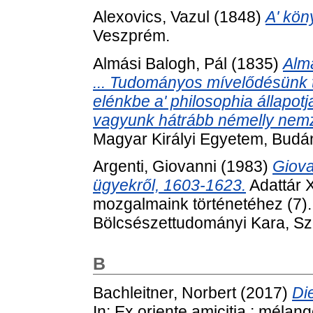
Alexovics, Vazul
(1848)
A' kön
Veszprém.
Almási Balogh, Pál
(1835)
Almá
... Tudományos mívelődésünk t
elénkbe a' philosophia állapotj
vagyunk hátrább némelly nem
Magyar Királyi Egyetem, Budá
Argenti, Giovanni
(1983)
Giova
ügyekről, 1603-1623.
Adattár X
mozgalmaink történetéhez (7)
Bölcsészettudományi Kara, S
B
Bachleitner, Norbert
(2017)
Di
In: Ex oriente amicitia : mélang