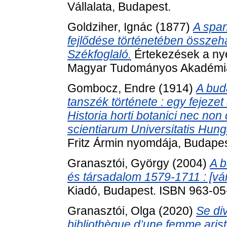
Vállalata, Budapest.
Goldziher, Ignác
(1877)
A span
fejlődése történetében összeha
Székfoglaló.
Értekezések a nye
Magyar Tudományos Akadémia
Gombocz, Endre
(1914)
A bud
tanszék története : egy fejeze
Historia horti botanici nec no
scientiarum Universitatis Hun
Fritz Ármin nyomdája, Budapes
Granasztói, György
(2004)
A b
és társadalom 1579-1711 : [vár
Kiadó, Budapest. ISBN 963-0
Granasztói, Olga
(2020)
Se div
bibliothèque d’une femme aristo