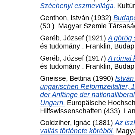
Széchenyi eszmevilága.
Kultúr
Genthon, István
(1932)
Budape
(50.). Magyar Szemle Társasá
Geréb, József
(1921)
A görög 
és tudomány . Franklin, Budap
Geréb, József
(1917)
A római 
és tudomány . Franklin, Budap
Gneisse, Bettina
(1990)
Istvá
ungarischen Reformzeitalter, 1
der Anfänge der nationallibera
Ungarn.
Europäische Hochschul
Hilfswissenschaften (433). Lan
Goldziher, Ignác
(1881)
Az is
vallás története köréből.
Magya