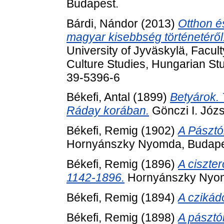
Budapest.
Bárdi, Nándor
(2013)
Otthon é
magyar kisebbség történetéről
University of Jyväskylä, Facul
Culture Studies, Hungarian St
39-5396-6
Békefi, Antal
(1899)
Betyárok. 
Ráday korában.
Gönczi I. Józ
Békefi, Remig
(1902)
A Pásztó
Hornyánszky Nyomda, Budape
Békefi, Remig
(1896)
A ciszte
1142-1896.
Hornyánszky Nyom
Békefi, Remig
(1894)
A czikádo
Békefi, Remig
(1898)
A pásztó