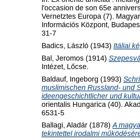
l'occasion de son 65e anniver
Vernetztes Europa (7). Magy
Információs Központ, Budapes
31-7
Badics, László
(1943)
Itáliai k
Bal, Jeromos
(1914)
Szepesvár
Intézet, Lőcse.
Baldauf, Ingeborg
(1993)
Schri
muslimischen Russland- und 
ideengeschichtlicher und kultu
orientalis Hungarica (40). Ak
6531-5
Ballagi, Aladár
(1878)
A magyar
tekintettel irodalmi működésér