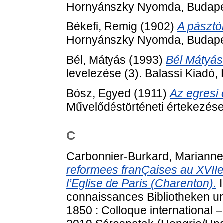
Hornyánszky Nyomda, Budape
Békefi, Remig
(1902)
A pásztó
Hornyánszky Nyomda, Budape
Bél, Mátyás
(1993)
Bél Mátyás
levelezése (3). Balassi Kiadó
Bósz, Egyed
(1911)
Az egresi 
Művelődéstörténeti értekezés
C
Carbonnier-Burkard, Marianne
reformees franÇaises au XVIIe 
l’Eglise de Paris (Charenton).
I
connaissances Bibliotheken 
1850 : Colloque international –