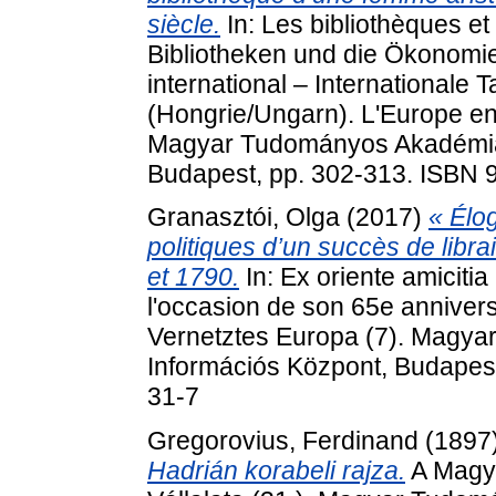
siècle.
In: Les bibliothèques e
Bibliotheken und die Ökonomi
international – Internationale
(Hongrie/Ungarn). L'Europe en
Magyar Tudományos Akadémia 
Budapest, pp. 302-313. ISBN 
Granasztói, Olga
(2017)
« Élo
politiques d’un succès de libra
et 1790.
In: Ex oriente amicitia
l'occasion de son 65e anniver
Vernetztes Europa (7). Magy
Információs Központ, Budapes
31-7
Gregorovius, Ferdinand
(1897
Hadrián korabeli rajza.
A Magy