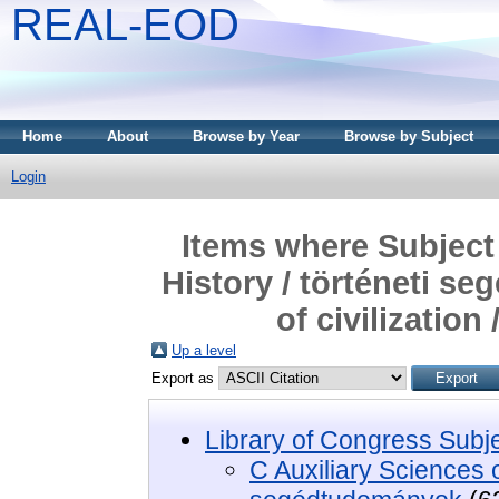
REAL-EOD
Home
About
Browse by Year
Browse by Subject
Login
Items where Subject 
History / történeti s
of civilizatio
Up a level
Export as
Library of Congress Subj
C Auxiliary Sciences of