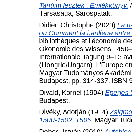
Tanúim lesztek : Emlékkönyv.
A
Társasága, Sárospatak.
Didier, Christophe
(2020)
La n
ou Comment la banlieue entre 
bibliothèques et l’économie d
Ökonomie des Wissens 1450–18
Internationale Tagung 9–13 avr
(Hongrie/Ungarn). L'Europe en
Magyar Tudományos Akadémia 
Budapest, pp. 314-337. ISBN 
Divald, Kornél
(1904)
Eperjes 
Budapest.
Divéky, Adorján
(1914)
Zsigmo
1500-1502, 1505.
Magyar Tud
Dobos, István
(2010)
Autobiog