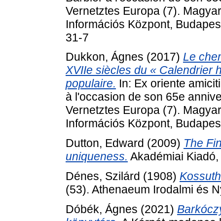
Vernetztes Europa (7). Magy
Információs Központ, Budapes
31-7
Dukkon, Ágnes
(2017)
Le che
XVIIe siècles du « Calendrier h
populaire.
In: Ex oriente amicit
à l'occasion de son 65e anniv
Vernetztes Europa (7). Magy
Információs Központ, Budapes
Dutton, Edward
(2009)
The Fin
uniqueness.
Akadémiai Kiadó,
Dénes, Szilárd
(1908)
Kossuth
(53). Athenaeum Irodalmi és N
Dóbék, Ágnes
(2021)
Barkócz