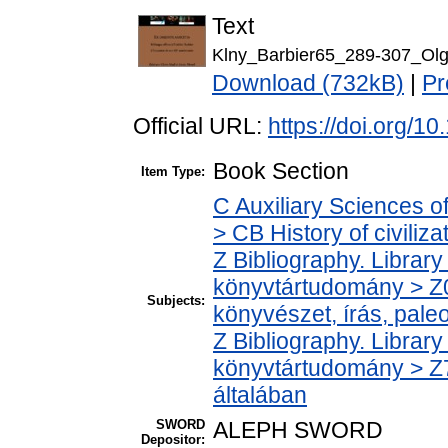
Text
Klny_Barbier65_289-307_Olg
Download (732kB)
|
Pr
Official URL:
https://doi.org/
Book Section
Item Type:
C Auxiliary Sciences o
> CB History of civiliz
Z Bibliography. Librar
könyvtártudomány > Z0
Subjects:
könyvészet, írás, paleo
Z Bibliography. Librar
könyvtártudomány > Z7
általában
SWORD
ALEPH SWORD
Depositor: