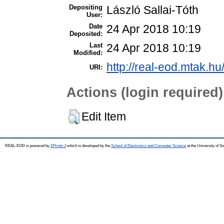
Depositing
László Sallai-Tóth
User:
Date
24 Apr 2018 10:19
Deposited:
Last
24 Apr 2018 10:19
Modified:
http://real-eod.mtak.hu
URI:
Actions (login required)
Edit Item
REAL-EOD is powered by
EPrints 3
which is developed by the
School of Electronics and Computer Science
at the University of 