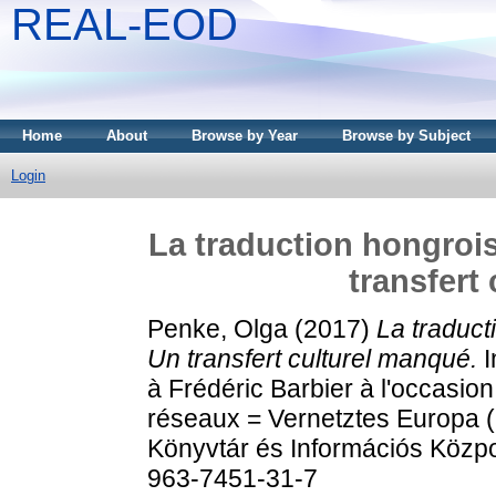
REAL-EOD
Home
About
Browse by Year
Browse by Subject
Login
La traduction hongrois
transfert
Penke, Olga
(2017)
La traduct
Un transfert culturel manqué.
I
à Frédéric Barbier à l'occasio
réseaux = Vernetztes Europa
Könyvtár és Információs Közpo
963-7451-31-7