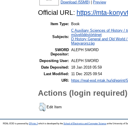
Download (55MB)
|
Preview
Official URL:
https://mta-konyv
Item Type:
Book
C Auxiliary Sciences of History / 
művelődéstörténet
Subjects:
D History General and Old World 
Magyarország
SWORD
ALEPH SWORD
Depositor:
Depositing User:
ALEPH SWORD
Date Deposited:
18 Jan 2018 05:59
Last Modified:
11 Dec 2025 09:54
URI:
https://real-eod.mtak.hu/id/eprint/
Actions (login required)
Edit Item
REAL-EOD is powered by
EPrints 3
which is developed by the
School of Electronics and Computer Science
at the University of 