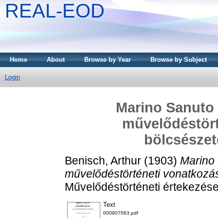
REAL-EOD
Home
About
Browse by Year
Browse by Subject
Login
Marino Sanuto 
művelődéstört
bölcsészet
Benisch, Arthur
(1903)
Marino 
művelődéstörténeti vonatkozás
Művelődéstörténeti értekezése
Text
000907063.pdf