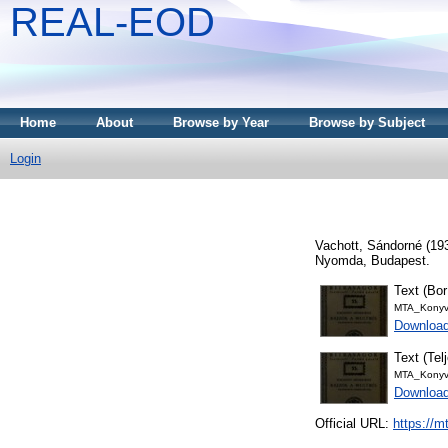
REAL-EOD
Home
About
Browse by Year
Browse by Subject
Login
Vachott, Sándorné
(19
Nyomda, Budapest.
Text (Bor
MTA_Konyv
Download
Text (Tel
MTA_Konyv
Downloa
Official URL:
https://m