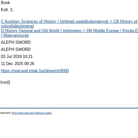
Book
Koll. 3.
C Auxiliary Sciences of History / történeti segédtudományok > CB History of c
művelődéstörténet
D History General and Old World / történelem > DN Middle Europe / Közép
/ Magyarország
ALEPH SWORD
ALEPH SWORD
03 Jul 2019 10:21
11 Dec 2025 09:26
https://real-eod.mtak.hu/id/eprint/8000
ired)
Southampton.
More information and software credits
.