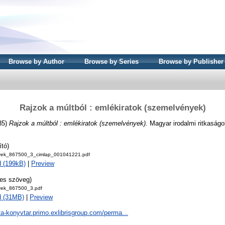
Browse by Author
Browse by Series
Browse by Publisher
Rajzok a múltból : emlékiratok (szemelvények)
35)
Rajzok a múltból : emlékiratok (szemelvények).
Magyar irodalmi ritkaságo
ító)
ek_867500_3_cimlap_001041221.pdf
 (199kB)
|
Preview
jes szöveg)
ek_867500_3.pdf
d (31MB)
|
Preview
ta-konyvtar.primo.exlibrisgroup.com/perma...