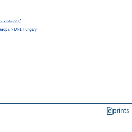
ivilization /
-Európa > DN1 Hungary