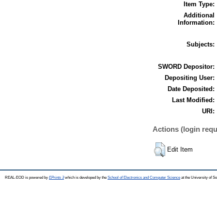
Item Type:
Additional
Information:
Subjects:
SWORD Depositor:
Depositing User:
Date Deposited:
Last Modified:
URI:
Actions (login requ
Edit Item
REAL-EOD is powered by
EPrints 3
which is developed by the
School of Electronics and Computer Science
at the University of 