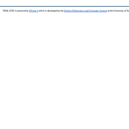
REAL-EOD is powered by
EPrints 3
which is developed by the
School of Electronics and Computer Science
at the University of 