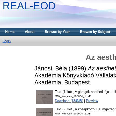
REAL-EOD
Home
About
Browse by Year
Browse by Subject
Login
Az aesth
Jánosi, Béla
(1899)
Az aesthet
Akadémia Könyvkiadó Vállalat
Akadémia, Budapest.
Text (1. köt., A görögök aesthetikája. - 1
MTA_Konyvek_105604_1.pdf
Download (134MB)
|
Preview
Text (2. köt., A középkortól Baumgarten fö
MTA_Konyvek_105604_2.pdf