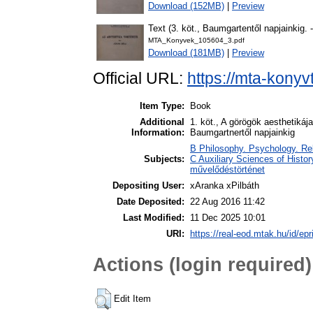
Download (152MB)
|
Preview
Text (3. köt., Baumgartentől napjainkig. -
MTA_Konyvek_105604_3.pdf
Download (181MB)
|
Preview
Official URL:
https://mta-konyv
Item Type:
Book
Additional
1. köt., A görögök aesthetikája
Information:
Baumgartnertől napjainkig
B Philosophy. Psychology. Reli
Subjects:
C Auxiliary Sciences of Histor
művelődéstörténet
Depositing User:
xAranka xPilbáth
Date Deposited:
22 Aug 2016 11:42
Last Modified:
11 Dec 2025 10:01
URI:
https://real-eod.mtak.hu/id/epr
Actions (login required)
Edit Item