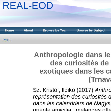
REAL-EOD
Home
About
Browse by Year
Browse by Subject
Login
Anthropologie dans le 
des curiosités de
exotiques dans les 
(Trnav
Sz. Kristóf, Ildikó
(2017)
Anthro
représentation des curiosités 
dans les calendriers de Nagy
oriente amicitia : mélanges off