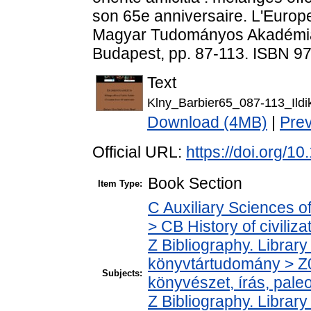
son 65e anniversaire. L'Europ
Magyar Tudományos Akadémia 
Budapest, pp. 87-113. ISBN 9
Text
Klny_Barbier65_087-113_Ildik
Download (4MB)
|
Pre
Official URL:
https://doi.org/
Book Section
Item Type:
C Auxiliary Sciences o
> CB History of civiliz
Z Bibliography. Librar
könyvtártudomány > Z0
Subjects:
könyvészet, írás, paleo
Z Bibliography. Librar