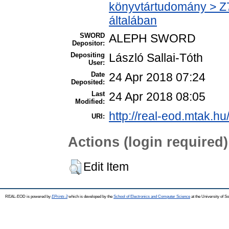
könyvtártudomány > Z7
általában
SWORD
ALEPH SWORD
Depositor:
Depositing
László Sallai-Tóth
User:
Date
24 Apr 2018 07:24
Deposited:
Last
24 Apr 2018 08:05
Modified:
http://real-eod.mtak.hu
URI:
Actions (login required)
Edit Item
REAL-EOD is powered by
EPrints 3
which is developed by the
School of Electronics and Computer Science
at the University of 