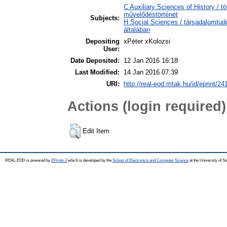
C Auxiliary Sciences of History / t
művelődéstörténet
Subjects:
H Social Sciences / társadalomtu
általában
Depositing
xPéter xKolozsi
User:
Date Deposited:
12 Jan 2016 16:18
Last Modified:
14 Jan 2016 07:39
URI:
http://real-eod.mtak.hu/id/eprint/24
Actions (login required)
Edit Item
REAL-EOD is powered by
EPrints 3
which is developed by the
School of Electronics and Computer Science
at the University of 