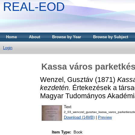
REAL-EOD
Home
About
Browse by Year
Browse by Subject
Login
Kassa város parketkés
Wenzel, Gusztáv
(1871)
Kassa
kezdetén.
Értekezések a társa
Magyar Tudományos Akadémia
Text
2_03_wenczel_gusztav_kassa_varos_parketkeszi
Download (14MB)
|
Preview
Item Type:
Book