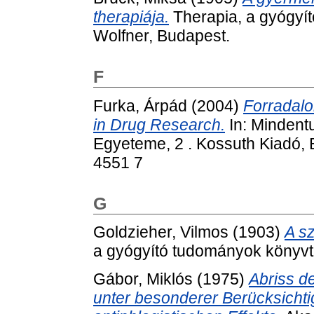
therapiája.
Therapia, a gyógyít
Wolfner, Budapest.
F
Furka, Árpád
(2004)
Forradalo
in Drug Research.
In: Mindent
Egyeteme, 2 . Kossuth Kiadó, 
4551 7
G
Goldzieher, Vilmos
(1903)
A s
a gyógyító tudományok könyvtá
Gábor, Miklós
(1975)
Abriss d
unter besonderer Berücksicht