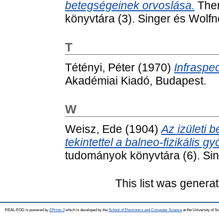
betegségeinek orvoslása.
Ther
könyvtára (3). Singer és Wolfn
T
Tétényi, Péter
(1970)
Infraspec
Akadémiai Kiadó, Budapest.
W
Weisz, Ede
(1904)
Az izületi 
tekintettel a balneo-fizikális 
tudományok könyvtára (6). Sin
This list was genera
REAL-EOD is powered by
EPrints 3
which is developed by the
School of Electronics and Computer Science
at the University of 