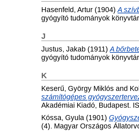
Hasenfeld, Artur
(1904)
A szív
gyógyító tudományok könyvtára
J
Justus, Jakab
(1911)
A bőrbet
gyógyító tudományok könyvtára
K
Keserű, György Miklós
and
Ko
számítógépes gyógyszerterve
Akadémiai Kiadó, Budapest. 
Kóssa, Gyula
(1901)
Gyógysze
(4). Magyar Országos Állatorv