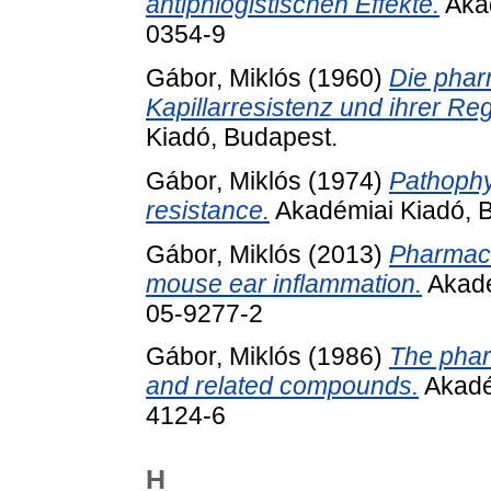
antiphlogistischen Effekte.
Akad
0354-9
Gábor, Miklós
(1960)
Die phar
Kapillarresistenz und ihrer R
Kiadó, Budapest.
Gábor, Miklós
(1974)
Pathophy
resistance.
Akadémiai Kiadó, 
Gábor, Miklós
(2013)
Pharmac
mouse ear inflammation.
Akadé
05-9277-2
Gábor, Miklós
(1986)
The phar
and related compounds.
Akadé
4124-6
H