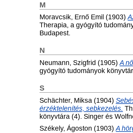
M
Moravcsik, Ernő Emil
(1903)
A
Therapia, a gyógyító tudomány
Budapest.
N
Neumann, Szigfrid
(1905)
A nő
gyógyító tudományok könyvtára
S
Schächter, Miksa
(1904)
Sebés
érzéktelenítés, sebkezelés.
The
könyvtára (4). Singer és Wolfn
Székely, Ágoston
(1903)
A hör