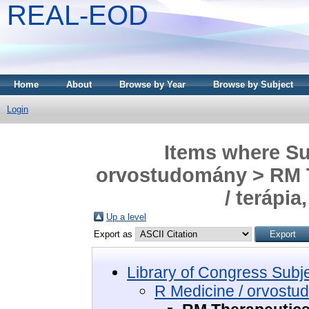
REAL-EOD
Home
About
Browse by Year
Browse by Subject
Login
Items where Sub
orvostudomány > RM 
/ terápi
Up a level
Export as
Library of Congress Subj
R Medicine / orvost