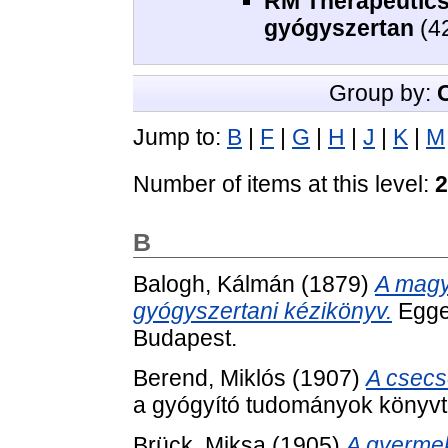
RM Therapeutics.
gyógyszertan
(4
Group by:
Jump to:
B
|
F
|
G
|
H
|
J
|
K
|
M
Number of items at this level:
2
B
Balogh, Kálmán
(1879)
A magy
gyógyszertani kézikönyv.
Egge
Budapest.
Berend, Miklós
(1907)
A csecs
a gyógyító tudományok könyvtá
Brück, Miksa
(1905)
A gyermek