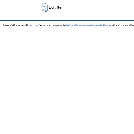
Edit Item
REAL-EOD is powered by
EPrints 3
which is developed by the
School of Electronics and Computer Science
at the University of 