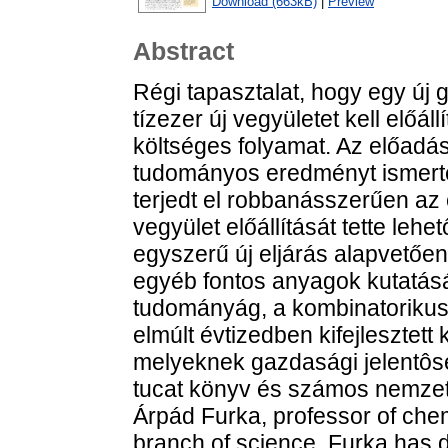
Download (663kB)
|
Preview
Abstract
Régi tapasztalat, hogy egy új
tízezer új vegyületet kell előá
költséges folyamat. Az előadá
tudományos eredményt ismertet,
terjedt el robbanásszerűen az 
vegyület előállítását tette leh
egyszerű új eljárás alapvetőe
egyéb fontos anyagok kutatás
tudományág, a kombinatorikus 
elmúlt évtizedben kifejlesztet
melyeknek gazdasági jelentôsé
tucat könyv és számos nemzetköz
Árpád Furka, professor of chem
branch of science. Furka has d