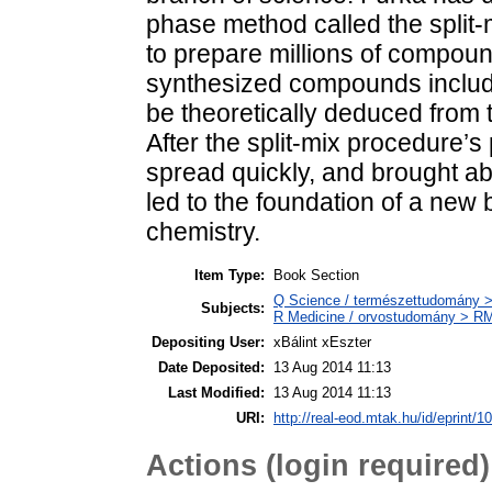
phase method called the split-
to prepare millions of compoun
synthesized compounds include a
be theoretically deduced from t
After the split-mix procedure’s
spread quickly, and brought abo
led to the foundation of a new 
chemistry.
Item Type:
Book Section
Q Science / természettudomány >
Subjects:
R Medicine / orvostudomány > RM 
Depositing User:
xBálint xEszter
Date Deposited:
13 Aug 2014 11:13
Last Modified:
13 Aug 2014 11:13
URI:
http://real-eod.mtak.hu/id/eprint/1
Actions (login required)