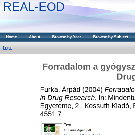
REAL-EOD
Home
About
Browse by Year
Browse by Subject
Login
Forradalom a gyógysze
Dru
Furka, Árpád
(2004)
Forradalo
in Drug Research.
In: Mindent
Egyeteme, 2 . Kossuth Kiadó, 
4551 7
Text
16 Furka Árpád.pdf