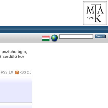
, pszichológia,
/ serdülő kor
RSS 1.0
RSS 2.0