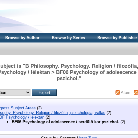
Browse by Author
Browse by Series
Browse by Publisher
bject is "B Philosophy. Psychology. Religion / filozófia
Psychology / lélektan > BF06 Psychology of adolescence 
pszichol."
Atom
ngress Subject Areas
(2)
sophy. Psychology. Religion / filozófia, pszichológia, vallás
(2)
BF Psychology / lélektan
(2)
BF06 Psychology of adolescence / serdülő kor pszichol.
(2)