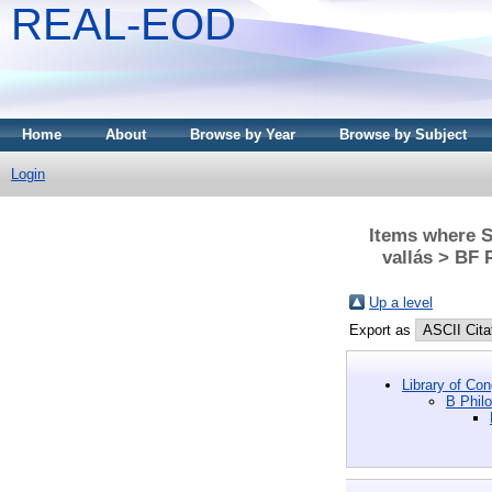
REAL-EOD
Home
About
Browse by Year
Browse by Subject
Login
Items where Su
vallás > BF 
Up a level
Export as
Library of Co
B Philo