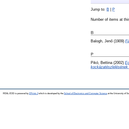
Jump to:
B
|
P
Number of items at thi
B
Balogh, Jenő
(1909)
Fi
P
Pikó, Bettina
(2002)
Eg
kockázatészlelésének 
REAL-EOD is powered by
EPrints 3
which is developed by the
School of Electronics and Computer Science
at the University of 