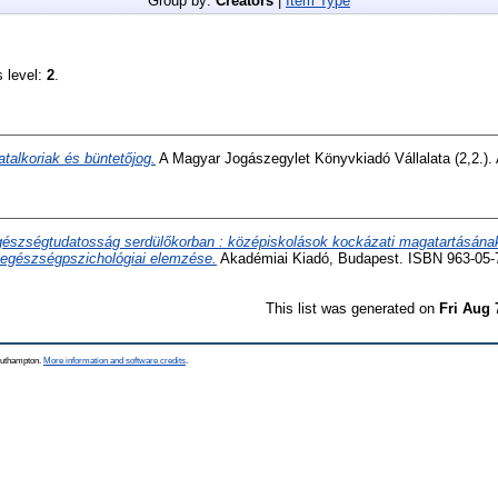
Group by:
Creators
|
Item Type
s level:
2
.
atalkoriak és büntetőjog.
A Magyar Jogászegylet Könyvkiadó Vállalata (2,2.)
észségtudatosság serdülőkorban : középiskolások kockázati magatartásána
egészségpszichológiai elemzése.
Akadémiai Kiadó, Budapest. ISBN 963-05-
This list was generated on
Fri Aug 
Southampton.
More information and software credits
.