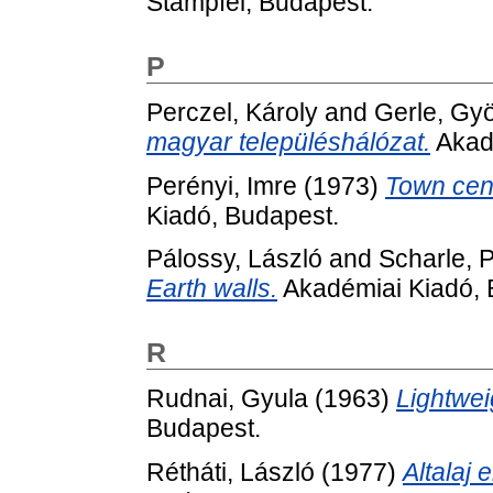
Stampfel, Budapest.
P
Perczel, Károly
and
Gerle, Gy
magyar településhálózat.
Akadé
Perényi, Imre
(1973)
Town cen
Kiadó, Budapest.
Pálossy, László
and
Scharle, 
Earth walls.
Akadémiai Kiadó, 
R
Rudnai, Gyula
(1963)
Lightwei
Budapest.
Rétháti, László
(1977)
Altalaj 