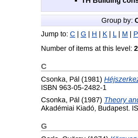
TH Building cons
Group by:
Jump to:
C
|
G
|
H
|
K
|
L
|
M
|
P
Number of items at this level:
2
C
Csonka, Pál
(1981)
Héjszerke
ISBN 963-05-2482-1
Csonka, Pál
(1987)
Theory and
Akadémiai Kiadó, Budapest. I
G