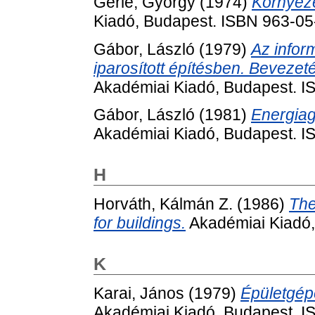
Gerle, György
(1974)
Környeze
Kiadó, Budapest. ISBN 963-0
Gábor, László
(1979)
Az infor
iparosított építésben. Bevezet
Akadémiai Kiadó, Budapest. 
Gábor, László
(1981)
Energiag
Akadémiai Kiadó, Budapest. 
H
Horváth, Kálmán Z.
(1986)
The
for buildings.
Akadémiai Kiadó,
K
Karai, János
(1979)
Épületgép
Akadémiai Kiadó, Budapest. 