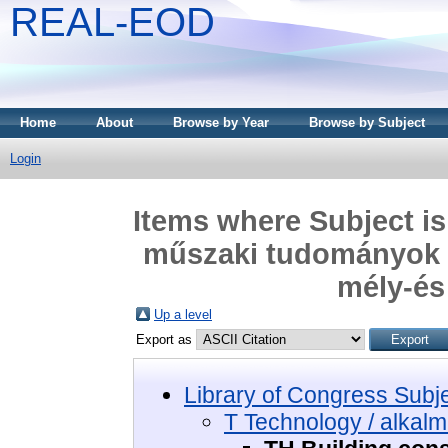
REAL-EOD
Home
About
Browse by Year
Browse by Subject
Login
Items where Subject is
műszaki tudományok >
mély-és
Up a level
Export as
Library of Congress Subj
T Technology / alkal