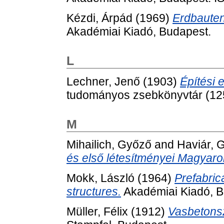
Kézdi, Árpád
(1969)
Erdbauten
Akadémiai Kiadó, Budapest.
L
Lechner, Jenő
(1903)
Építési e
tudományos zsebkönyvtár (125-
M
Mihailich, Győző
and
Haviár, 
és első létesítményei Magyar
Mokk, László
(1964)
Prefabric
structures.
Akadémiai Kiadó, B
Müller, Félix
(1912)
Vasbetons