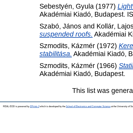
Sebestyén, Gyula
(1977)
Light
Akadémiai Kiadó, Budapest. I
Szabó, János
and
Kollár, Lajo
suspended roofs.
Akadémiai K
Szmodits, Kázmér
(1972)
Kere
stabilitása.
Akadémiai Kiadó, B
Szmodits, Kázmér
(1966)
Stat
Akadémiai Kiadó, Budapest.
This list was gener
REAL-EOD is powered by
EPrints 3
which is developed by the
School of Electronics and Computer Science
at the University of 