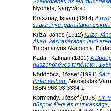
Szakkörének tíz évi működésér
Nyomda, Nagyvárad.
Krasznay, István
(1914)
A nyo
szakirányú iparostanonciskol
Kriza, János
(1912)
Kriza Jáno
Akad. kézirattárában levő erede
Tudományos Akadémia, Budap
Kádár, Kálmán
(1891)
A Budap
huszonöt éves története : 186
Ködöböcz, József
(1991)
Sáro
történetében.
Sárospatak Város
ISBN 963 03 3334 1
Körmendy, József
(1995)
Gr. 
püspök élete és munkássága,