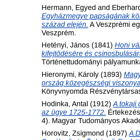
Hermann, Egyed
and
Eberhard
Egyházmegye papságának köny
század elején.
A Veszprémi egy
Veszprém.
Hetényi, János
(1841)
Honi vá
kifejtődésére és csinosbulásár
Történettudományi pályamunká
Hieronymi, Károly
(1893)
Magya
ország közegészségi viszonyai
Könyvnyomda Részvénytársas
Hodinka, Antal
(1912)
A tokaji
az ügye 1725-1772.
Értekezése
4). Magyar Tudományos Akadé
Horovitz, Zsigmond
(1897)
A 