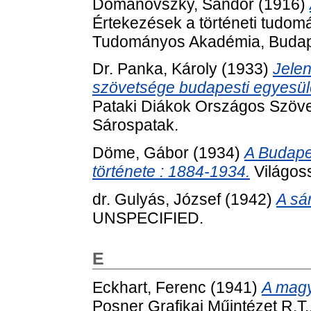
Domanovszky, Sándor
(1916)
Értekezések a történeti tudom
Tudományos Akadémia, Budap
Dr. Panka, Károly
(1933)
Jelen
szövetsége budapesti egyesü
Pataki Diákok Országos Szöve
Sárospatak.
Döme, Gábor
(1934)
A Budape
története : 1884-1934.
Világos
dr. Gulyás, József
(1942)
A sá
UNSPECIFIED.
E
Eckhart, Ferenc
(1941)
A magy
Posner Grafikai Műintézet R.T.