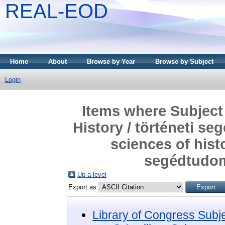
REAL-EOD
Home
About
Browse by Year
Browse by Subject
Login
Items where Subject 
History / történeti s
sciences of histo
segédtudom
Up a level
Export as
Library of Congress Subj