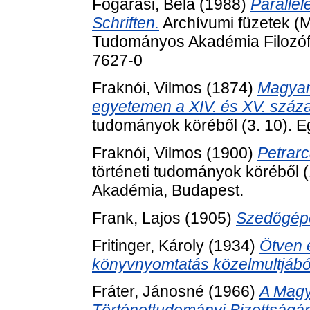
Fogarasi, Béla
(1988)
Parallel
Schriften.
Archívumi füzetek (
Tudományos Akadémia Filozófi
7627-0
Fraknói, Vilmos
(1874)
Magyaro
egyetemen a XIV. és XV. száz
tudományok köréből (3. 10). E
Fraknói, Vilmos
(1900)
Petrarc
történeti tudományok köréből
Akadémia, Budapest.
Frank, Lajos
(1905)
Szedőgép
Fritinger, Károly
(1934)
Ötven 
könyvnyomtatás közelmultjábó
Fráter, Jánosné
(1966)
A Mag