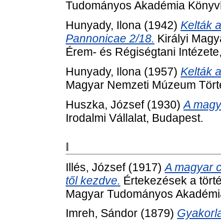
Tudományos Akadémia Könyvk
Hunyady, Ilona
(1942)
Kelták 
Pannonicae 2/18.
Királyi Mag
Érem- és Régiségtani Intézete
Hunyady, Ilona
(1957)
Kelták 
Magyar Nemzeti Múzeum Tört
Huszka, József
(1930)
A magya
Irodalmi Vállalat, Budapest.
I
Illés, József
(1917)
A magyar cz
től kezdve.
Értekezések a törté
Magyar Tudományos Akadémia
Imreh, Sándor
(1879)
Gyakorla