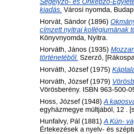
Segélyző- és Önképző-Egyletén
kiadás.
Városi nyomda, Budap
Horvát, Sándor
(1896)
Okmányt
címzett nyitrai kollégiumának 
Könyvnyomda, Nyitra.
Horváth, János
(1935)
Mozzana
történetéből.
Szerző, [Rákospal
Horváth, József
(1975)
Káptala
Horváth, József
(1979)
Vörösb
Vörösberény. ISBN 963-500-0
Hoss, József
(1948)
A kaposvá
egyházmegye múltjából, 12 . [s
Hunfalvy, Pál
(1881)
A Kún- va
Értekezések a nyelv- és szép