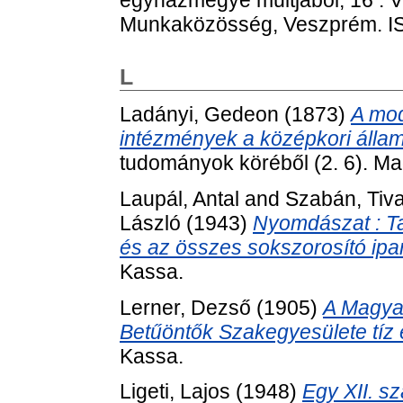
egyházmegye múltjából, 16 .
Munkaközösség, Veszprém. I
L
Ladányi, Gedeon
(1873)
A mod
intézmények a középkori álla
tudományok köréből (2. 6). M
Laupál, Antal
and
Szabán, Tiv
László
(1943)
Nyomdászat : T
és az összes sokszorosító ipa
Kassa.
Lerner, Dezső
(1905)
A Magya
Betűöntők Szakegyesülete tíz 
Kassa.
Ligeti, Lajos
(1948)
Egy XII. s