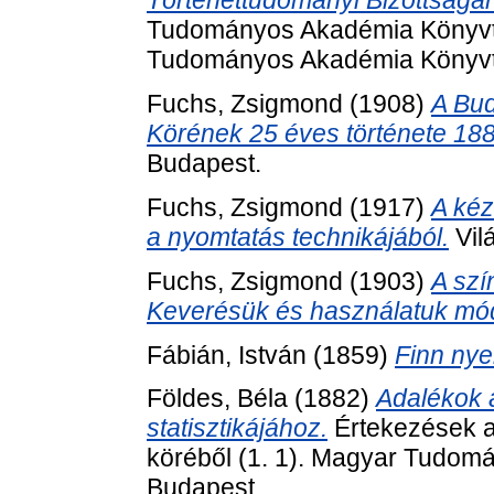
Történettudományi Bizottságá
Tudományos Akadémia Könyvtá
Tudományos Akadémia Könyvt
Fuchs, Zsigmond
(1908)
A Bu
Körének 25 éves története 188
Budapest.
Fuchs, Zsigmond
(1917)
A kéz
a nyomtatás technikájából.
Vil
Fuchs, Zsigmond
(1903)
A szí
Keverésük és használatuk mód
Fábián, István
(1859)
Finn nye
Földes, Béla
(1882)
Adalékok 
statisztikájához.
Értekezések a
köréből (1. 1). Magyar Tudo
Budapest.