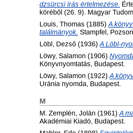
dzsürcsi írás értelmezése.
Ért
köréből (26. 9). Magyar Tudo
Louis, Thomas
(1885)
A könyv
találmányok.
Stampfel, Pozson
Löbl, Dezső
(1936)
A Löbl-ny
Löwy, Salamon
(1906)
Nyomdai
Könyvnyomtatás, Budapest.
Löwy, Salamon
(1922)
A könyv
Uránia nyomda, Budapest.
M
M. Zemplén, Jolán
(1961)
A ma
Akadémiai Kiadó, Budapest.