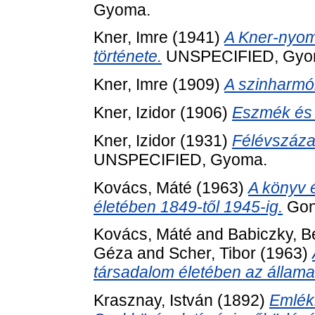
Gyoma.
Kner, Imre
(1941)
A Kner-nyom
története.
UNSPECIFIED, Gyo
Kner, Imre
(1909)
A szinharmó
Kner, Izidor
(1906)
Eszmék és 
Kner, Izidor
(1931)
Félévszáza
UNSPECIFIED, Gyoma.
Kovács, Máté
(1963)
A könyv 
életében 1849-től 1945-ig.
Gond
Kovács, Máté
and
Babiczky, B
Géza
and
Scher, Tibor
(1963)
társadalom életében az államal
Krasznay, István
(1892)
Emlék