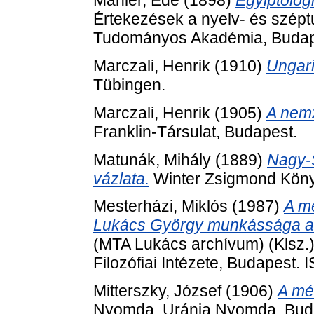
Mahler, Ede
(1898)
Egyiptológ
Értekezések a nyelv- és szép
Tudományos Akadémia, Budap
Marczali, Henrik
(1910)
Ungari
Tübingen.
Marczali, Henrik
(1905)
A nemz
Franklin-Társulat, Budapest.
Matunák, Mihály
(1889)
Nagy-S
vázlata.
Winter Zsigmond Köny
Mesterházi, Miklós
(1987)
A me
Lukács György munkássága a
(MTA Lukács archívum) (Klsz
Filozófiai Intézete, Budapest.
Mitterszky, József
(1906)
A mér
Nyomda, Uránia Nyomda, Bud