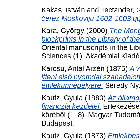
Kakas, István
and
Tectander, 
čerez Moskoviju 1602-1603 gg
Kara, György
(2000)
The Mong
blockprints in the Library of 
Oriental manuscripts in the Li
Sciences (1). Akadémiai Kiad
Karcsú, Antal Arzén
(1875)
A v
itteni első nyomdai szabadalo
emlékünnepélyére.
Serédy Ny.
Kautz, Gyula
(1883)
Az államg
financzia kezdetei.
Értekezések
köréből (1. 8). Magyar Tudo
Budapest.
Kautz, Gyula
(1873)
Emlékbesz