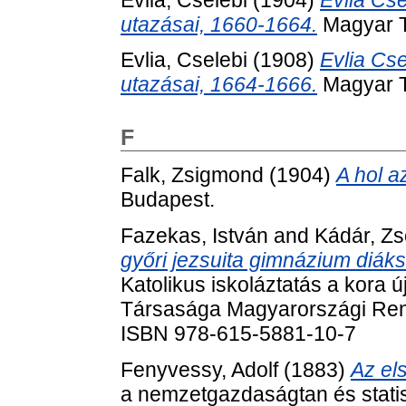
utazásai, 1660-1664.
Magyar T
Evlia, Cselebi
(1908)
Evlia Cse
utazásai, 1664-1666.
Magyar T
F
Falk, Zsigmond
(1904)
A hol a
Budapest.
Fazekas, István
and
Kádár, Zs
győri jezsuita gimnázium diák
Katolikus iskoláztatás a kora 
Társasága Magyarországi Ren
ISBN 978-615-5881-10-7
Fenyvessy, Adolf
(1883)
Az el
a nemzetgazdaságtan és statis