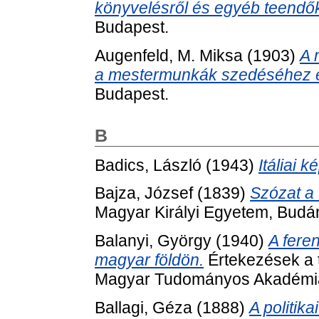
könyvelésről és egyéb teendők
Budapest.
Augenfeld, M. Miksa
(1903)
A 
a mestermunkák szedéséhez 
Budapest.
B
Badics, László
(1943)
Itáliai k
Bajza, József
(1839)
Szózat a
Magyar Királyi Egyetem, Budá
Balanyi, György
(1940)
A fere
magyar földön.
Értekezések a t
Magyar Tudományos Akadémia
Ballagi, Géza
(1888)
A politik