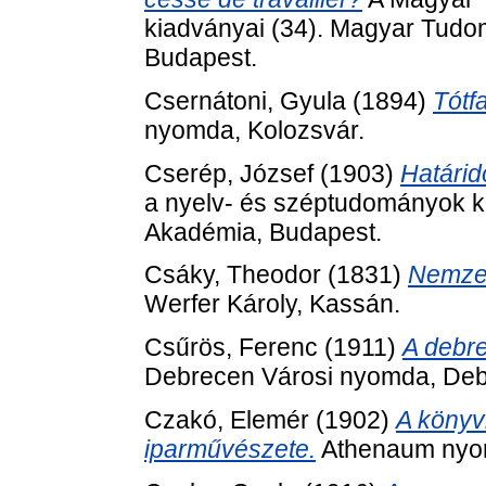
kiadványai (34). Magyar Tud
Budapest.
Csernátoni, Gyula
(1894)
Tótf
nyomda, Kolozsvár.
Cserép, József
(1903)
Határid
a nyelv- és széptudományok k
Akadémia, Budapest.
Csáky, Theodor
(1831)
Nemzet
Werfer Károly, Kassán.
Csűrös, Ferenc
(1911)
A debre
Debrecen Városi nyomda, Deb
Czakó, Elemér
(1902)
A könyv
iparművészete.
Athenaum nyo