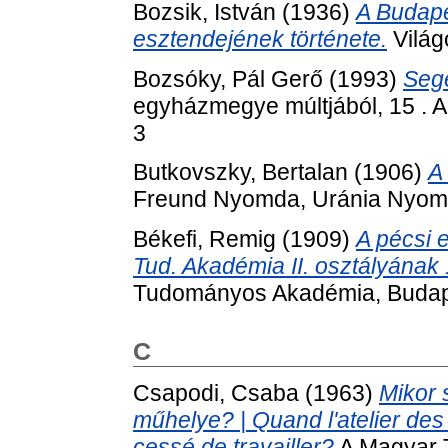
Bozsik, István
(1936)
A Budap
esztendejének története.
Világ
Bozsóky, Pál Gerő
(1993)
Sege
egyházmegye múltjából, 15 . A
3
Butkovszky, Bertalan
(1906)
A
Freund Nyomda, Uránia Nyomd
Békefi, Remig
(1909)
A pécsi e
Tud. Akadémia II. osztályának 1
Tudományos Akadémia, Budap
C
Csapodi, Csaba
(1963)
Mikor 
műhelye? | Quand l'atelier des i
cessé de travailler?
A Magyar 