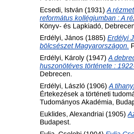
Ecsedi, István
(1931)
A rézme
református kollégiumban : A r
Könyv- és Lapkiadó, Debrecen
Erdélyi, János
(1885)
Erdélyi 
bölcsészet Magyarországon.
F
Erdélyi, Károly
(1947)
A debre
huszonötéves története : 1922
Debrecen.
Erdélyi, László
(1906)
A tihany
Értekezések a történeti tudom
Tudományos Akadémia, Budap
Euklides, Alexandriai
(1905)
A
Budapest.
Evlia, Cselebi
(1904)
Evlia Cse