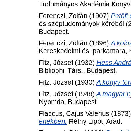
Tudományos Akadémia Könyvk
Ferenczi, Zoltán
(1907)
Petőfi
és széptudományok köréből (
Budapest.
Ferenczi, Zoltán
(1896)
A kolo
Kereskedelmi és Iparkamara, 
Fitz, József
(1932)
Hess Andrá
Bibliophil Társ., Budapest.
Fitz, József
(1930)
A könyv tör
Fitz, József
(1948)
A magyar n
Nyomda, Budapest.
Flaccus, Cajus Valerius
(1873
énekben.
Réthy Lipót, Arad.