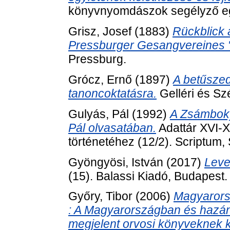
könyvnyomdászok segélyző egy
Grisz, Josef
(1883)
Rückblick 
Pressburger Gesangvereines 
Pressburg.
Grócz, Ernő
(1897)
A betűszedé
tanoncoktatásra.
Gelléri és S
Gulyás, Pál
(1992)
A Zsámboky
Pál olvasatában.
Adattár XVI-X
történetéhez (12/2). Scriptum
Gyöngyösi, István
(2017)
Level
(15). Balassi Kiadó, Budapes
Győry, Tibor
(2006)
Magyarorsz
: A Magyarországban és hazán
megjelent orvosi könyveknek 