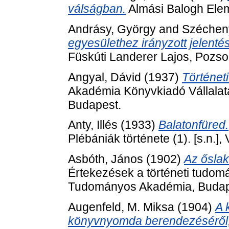
válságban.
Almási Balogh Elem
Andrásy, György
and
Szécheny
egyesülethez irányzott jelenté
Füskúti Landerer Lajos, Pozs
Angyal, Dávid
(1937)
Történet
Akadémia Könyvkiadó Vállala
Budapest.
Anty, Illés
(1933)
Balatonfüred.
Plébániák története (1). [s.n.]
Asbóth, János
(1902)
Az őslak
Értekezések a történeti tudom
Tudományos Akadémia, Budap
Augenfeld, M. Miksa
(1904)
A 
könyvnyomda berendezéséről, 