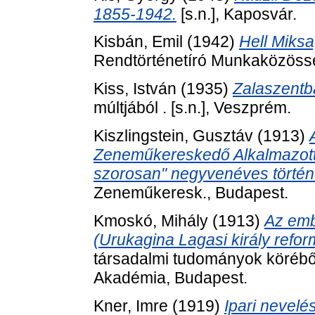
1855-1942.
[s.n.], Kaposvár.
Kisbán, Emil
(1942)
Hell Miksa
Rendtörténetíró Munkaközöss
Kiss, István
(1935)
Zalaszentb
múltjából . [s.n.], Veszprém.
Kiszlingstein, Gusztáv
(1913)
Zeneműkereskedő Alkalmazot
szorosan" negyvenéves történ
Zeneműkeresk., Budapest.
Kmoskó, Mihály
(1913)
Az emb
(Urukagina Lagasi király reform
társadalmi tudományok körébő
Akadémia, Budapest.
Kner, Imre
(1919)
Ipari nevelé