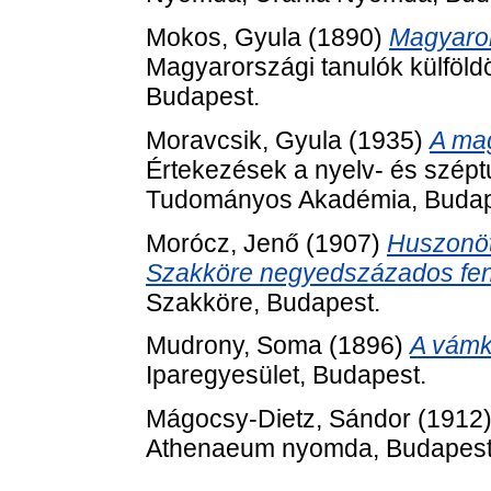
Mokos, Gyula
(1890)
Magyaror
Magyarországi tanulók külföl
Budapest.
Moravcsik, Gyula
(1935)
A mag
Értekezések a nyelv- és szép
Tudományos Akadémia, Budap
Morócz, Jenő
(1907)
Huszonöt
Szakköre negyedszázados fen
Szakköre, Budapest.
Mudrony, Soma
(1896)
A vámk
Iparegyesület, Budapest.
Mágocsy-Dietz, Sándor
(1912
Athenaeum nyomda, Budapest