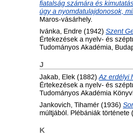
fiatalság számára és kimutat
úgy a nyomdatulajdonosok, mi
Maros-vásárhely.
Ivánka, Endre
(1942)
Szent Ge
Értekezések a nyelv- és szép
Tudományos Akadémia, Budap
J
Jakab, Elek
(1882)
Az erdélyi 
Értekezések a nyelv- és szép
Tudományos Akadémia Könyvk
Jankovich, Tihamér
(1936)
So
múltjából. Plébániák története (
K