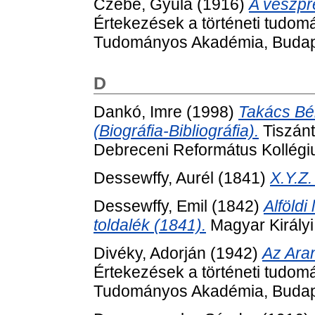
Czebe, Gyula
(1916)
A veszpr
Értekezések a történeti tudom
Tudományos Akadémia, Budap
D
Dankó, Imre
(1998)
Takács Bé
(Biográfia-Bibliográfia).
Tiszánt
Debreceni Református Kollégi
Dessewffy, Aurél
(1841)
X.Y.Z.
Dessewffy, Emil
(1842)
Alföld
toldalék (1841).
Magyar Király
Divéky, Adorján
(1942)
Az Aran
Értekezések a történeti tudom
Tudományos Akadémia, Budap