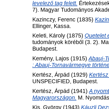
levelező tag felett.
Értekezések
7). Magyar Tudományos Akadé
Kazinczy, Ferenc
(1835)
Kazin
Ellinger, Kassa.
Keleti, Károly
(1875)
Quetelet 
tudományok köréből (3. 2). 
Budapest.
Kemény, Lajos
(1915)
Abauj-T
: Abauj-Tornavármegye történe
Kertész, Árpád
(1929)
Kertész 
UNSPECIFIED, Budapest.
Kertész, Árpád
(1941)
A nyomta
Magyarországon.
M. Nyomdász
Kis, György
(1943)
Káuzli Dezs