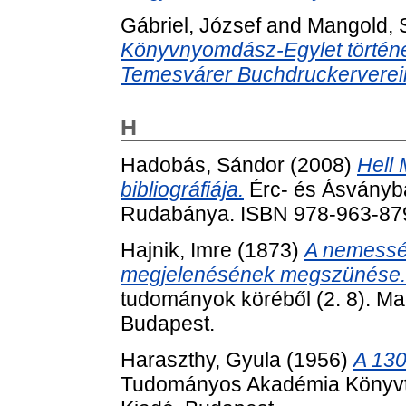
Gábriel, József
and
Mangold, 
Könyvnyomdász-Egylet történe
Temesvárer Buchdruckerverei
H
Hadobás, Sándor
(2008)
Hell 
bibliográfiája.
Érc- és Ásványb
Rudabánya. ISBN 978-963-87
Hajnik, Imre
(1873)
A nemesség
megjelenésének megszünése.
tudományok köréből (2. 8). 
Budapest.
Haraszthy, Gyula
(1956)
A 130
Tudományos Akadémia Könyvtá