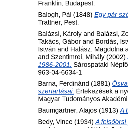
Franklin, Budapest.
Balogh, Pál
(1848)
Egy pár sz
Trattner, Pest.
Balázsi, Károly
and
Balázsi, Zo
Takács, Gábor
and
Bordás, Is
István
and
Halász, Magdolna
and
Szentimrei, Mihály
(2002)
1986-2001.
Sárospataki Népfői
963-04-6634-1
Barna, Ferdinánd
(1881)
Ősval
szertartásai.
Értekezések a nye
Magyar Tudományos Akadémia
Baumgartner, Alajos
(1913)
A f
Bedy, Vince
(1934)
A felsőörsi