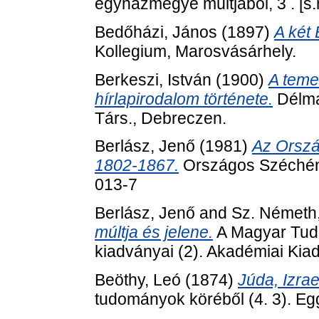
egyházmegye múltjából, 3 . [s.
Bedőházi, János
(1897)
A két 
Kollegium, Marosvásárhely.
Berkeszi, István
(1900)
A teme
hírlapirodalom története.
Délma
Társ., Debreczen.
Berlász, Jenő
(1981)
Az Orszá
1802-1867.
Országos Széchény
013-7
Berlász, Jenő
and
Sz. Németh,
múltja és jelene.
A Magyar Tud
kiadványai (2). Akadémiai Kia
Beöthy, Leó
(1874)
Júda, Izrae
tudományok köréből (4. 3). Eg