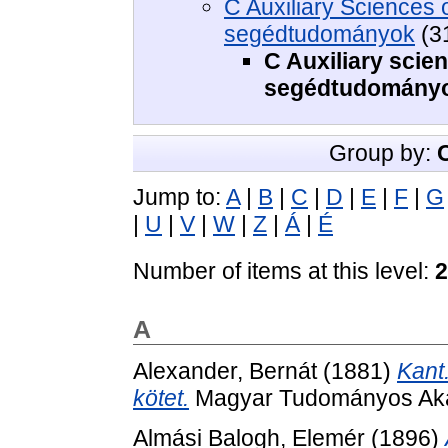
C Auxiliary Sciences of
segédtudományok
(3
C Auxiliary scien
segédtudományo
Group by:
Jump to:
A
|
B
|
C
|
D
|
E
|
F
|
G
|
U
|
V
|
W
|
Z
|
Á
|
É
Number of items at this level:
2
A
Alexander, Bernát
(1881)
Kant.
kötet.
Magyar Tudományos Aka
Almási Balogh, Elemér
(1896)