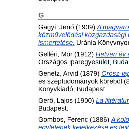
G
Gagyi, Jenő
(1909)
A magyaror
közművelődési közgazdasági 
ismertetése.
Uránia Könyvnyo
Gelléri, Mór
(1912)
Hetven év 
Országos Iparegyesület, Buda
Genetz, Arvid
(1879)
Orosz-la
és széptudományok köréből (
Könyvkiadó, Budapest.
Gerő, Lajos
(1900)
La littérat
Budapest.
Gombos, Ferenc
(1886)
A kol
egyletének keletkezése és fej