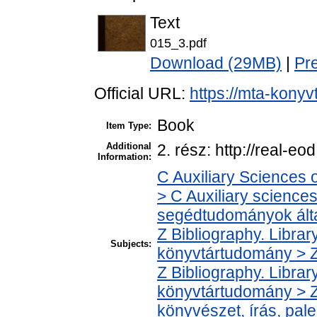
Text
015_3.pdf
Download (29MB)
|
Pr
Official URL:
https://mta-konyv
Book
Item Type:
Additional
2. rész: http://real-eo
Information:
C Auxiliary Sciences 
> C Auxiliary sciences 
segédtudományok ált
Z Bibliography. Libra
Subjects:
könyvtártudomány > Z0
Z Bibliography. Libra
könyvtártudomány > Z
könyvészet, írás, pale