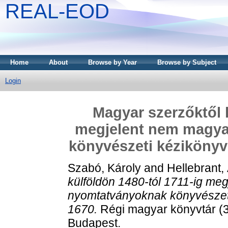
REAL-EOD
Home
About
Browse by Year
Browse by Subject
Login
Magyar szerzőktől k
megjelent nem magya
könyvészeti kézikönyve.
Szabó, Károly
and
Hellebrant,
külföldön 1480-tól 1711-ig me
nyomtatványoknak könyvészeti 
1670.
Régi magyar könyvtár (
Budapest.