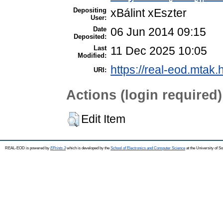
Depositing
xBálint xEszter
User:
Date
06 Jun 2014 09:15
Deposited:
Last
11 Dec 2025 10:05
Modified:
https://real-eod.mtak.
URI:
Actions (login required)
Edit Item
REAL-EOD is powered by
EPrints 3
which is developed by the
School of Electronics and Computer Science
at the University of 