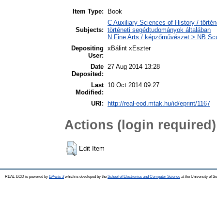
Item Type:
Book
C Auxiliary Sciences of History / törté
Subjects:
történeti segédtudományok általában
N Fine Arts / képzőművészet > NB Scu
Depositing
xBálint xEszter
User:
Date
27 Aug 2014 13:28
Deposited:
Last
10 Oct 2014 09:27
Modified:
URI:
http://real-eod.mtak.hu/id/eprint/1167
Actions (login required)
Edit Item
REAL-EOD is powered by
EPrints 3
which is developed by the
School of Electronics and Computer Science
at the University of 