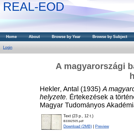
REAL-EOD
Home
About
Browse by Year
Browse by Subject
Login
A magyarországi b
h
Hekler, Antal
(1935)
A magyaro
helyzete.
Értekezések a történe
Magyar Tudományos Akadémia
Text (23 p., 12 t.)
B3392505.pdf
Download (2MB)
|
Preview