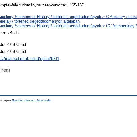
ampfel-féle tudományos zsebkönyvtár ; 165-167.
uxiliary Sciences of History / történeti segédtudományok > C Auxiliary scienc
neral) / történeti segédtudományok általában
uxiliary Sciences of History / történeti segédtudományok > CC Archaeology 
etra xBudai
 Jul 2019 05:53
 Jul 2019 05:53
p://real-eod.mtak.hu/id/eprint/8211
ired)
Southampton.
More information and software credits
.