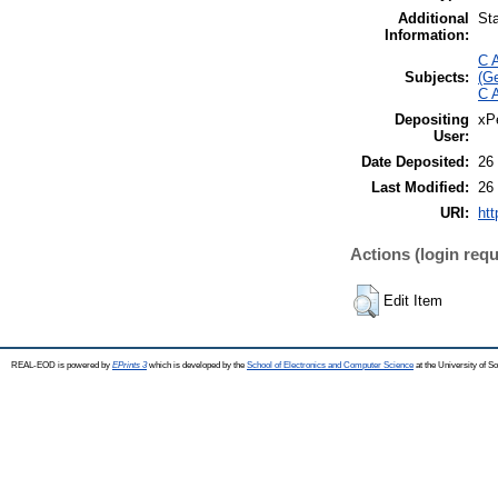
Additional
St
Information:
C A
Subjects:
(Ge
C A
Depositing
xP
User:
Date Deposited:
26
Last Modified:
26
URI:
htt
Actions (login requ
Edit Item
REAL-EOD is powered by
EPrints 3
which is developed by the
School of Electronics and Computer Science
at the University of 