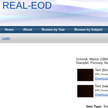
REAL-EOD
Home
About
Browse by Year
Browse by Subject
Login
Schmidt, Márton
(1904
Stampfel, Pozsony, Bu
Text (Bor
MTA_Konyv
Download
Text (tel
MTA_Konyv
Downloa
Item Type:
Bo