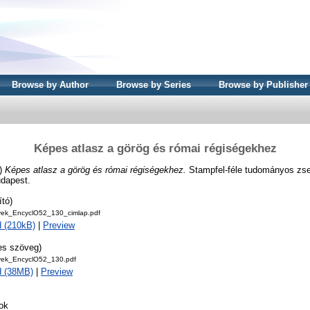
Browse by Author
Browse by Series
Browse by Publisher
Képes atlasz a görög és római régiségekhez
)
Képes atlasz a görög és római régiségekhez.
Stampfel-féle tudományos zse
dapest.
ító)
ek_EncyclO52_130_cimlap.pdf
 (210kB)
|
Preview
jes szöveg)
ek_EncyclO52_130.pdf
d (38MB)
|
Preview
ok