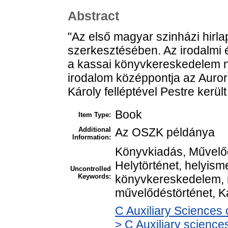
Abstract
"Az első magyar szinházi hirlap
szerkesztésében. Az irodalmi é
a kassai könyvkereskedelem na
irodalom középpontja az Auror
Károly felléptével Pestre került
Book
Item Type:
Additional
Az OSZK példánya
Information:
Könyvkiadás, Művelőd
Helytörténet, helyism
Uncontrolled
Keywords:
könyvkereskedelem, 
művelődéstörténet, K
C Auxiliary Sciences 
> C Auxiliary sciences