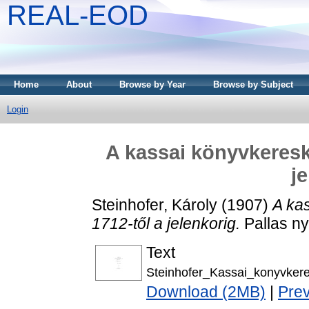
REAL-EOD
Home
About
Browse by Year
Browse by Subject
Login
A kassai könyvkeresk
j
Steinhofer, Károly
(1907)
A ka
1712-től a jelenkorig.
Pallas n
Text
Steinhofer_Kassai_konyvker
Download (2MB)
|
Pre