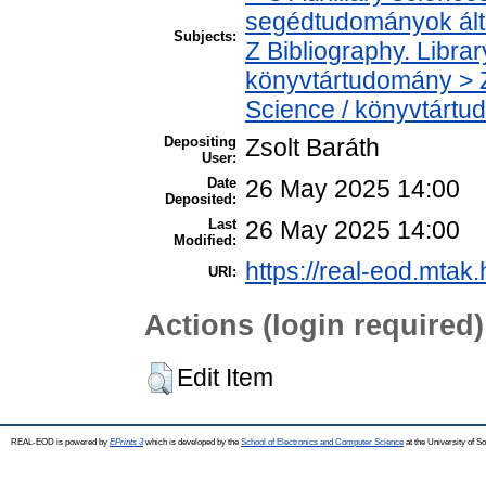
segédtudományok ált
Subjects:
Z Bibliography. Libra
könyvtártudomány > Z
Science / könyvtárt
Depositing
Zsolt Baráth
User:
Date
26 May 2025 14:00
Deposited:
Last
26 May 2025 14:00
Modified:
https://real-eod.mtak.
URI:
Actions (login required)
Edit Item
REAL-EOD is powered by
EPrints 3
which is developed by the
School of Electronics and Computer Science
at the University of 