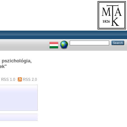
, pszichológia,
ek"
RSS 1.0
RSS 2.0