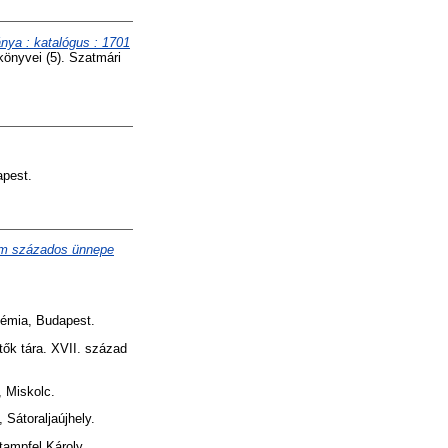
ya : katalógus : 1701
önyvei (5). Szatmári
pest.
lom százados ünnepe
mia, Budapest.
ők tára. XVII. század
 Miskolc.
Sátoraljaújhely.
tampfel Károly,