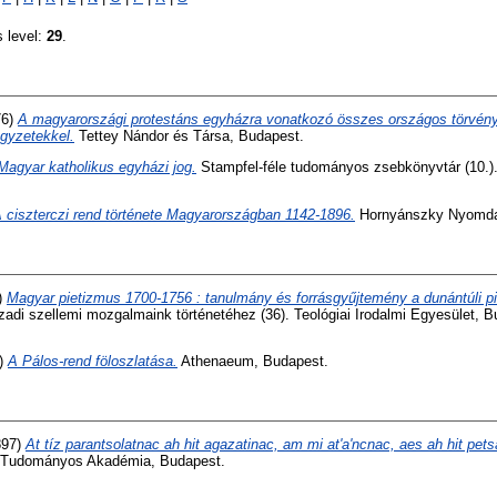
s level:
29
.
76)
A magyarországi protestáns egyházra vonatkozó összes országos törvénye
egyzetekkel.
Tettey Nándor és Társa, Budapest.
Magyar katholikus egyházi jog.
Stampfel-féle tudományos zsebkönyvtár (10.).
 ciszterczi rend története Magyarországban 1142-1896.
Hornyánszky Nyomda
)
Magyar pietizmus 1700-1756 : tanulmány és forrásgyűjtemény a dunántúli pi
zadi szellemi mozgalmaink történetéhez (36). Teológiai Irodalmi Egyesület, 
)
A Pálos-rend föloszlatása.
Athenaeum, Budapest.
897)
At tíz parantsolatnac ah hit agazatinac, am mi at'a'ncnac, aes ah hit pets
Tudományos Akadémia, Budapest.