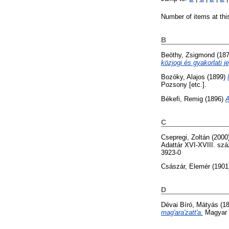
Number of items at thi
B
Beöthy, Zsigmond
(18
közjogi és gyakorlati j
Bozóky, Alajos
(1899)
Pozsony [etc.].
Békefi, Remig
(1896)
A
C
Csepregi, Zoltán
(2000
Adattár XVI-XVIII. szá
3923-0
Császár, Elemér
(1901
D
Dévai Bíró, Mátyás
(1
mag'ara'zatt'a.
Magyar 