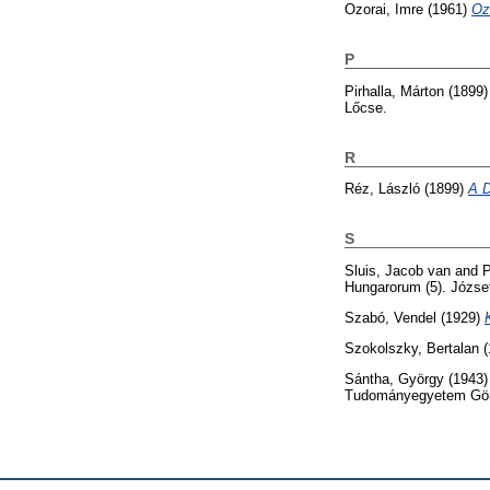
Ozorai, Imre
(1961)
Ozo
P
Pirhalla, Márton
(1899
Lőcse.
R
Réz, László
(1899)
A D
S
Sluis, Jacob van
and
P
Hungarorum (5). Józse
Szabó, Vendel
(1929)
Szokolszky, Bertalan
(
Sántha, György
(1943
Tudományegyetem Görög