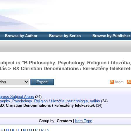
Browse by Author
Browse by Series
Browse by Publisher
bject is "B Philosophy. Psychology. Religion / filozófia
llás > BX Christian Denominations / keresztény felekezet
Atom
ngress Subject Areas
(34)
sophy. Psychology. Religion / filozófia, pszichológia, vallás
(34)
BX Christian Denominations / keresztény felekezetek
(34)
Group by:
Creators
|
Item Type
|
F
|
H
|
K
|
L
|
N
|
O
|
P
|
R
|
S