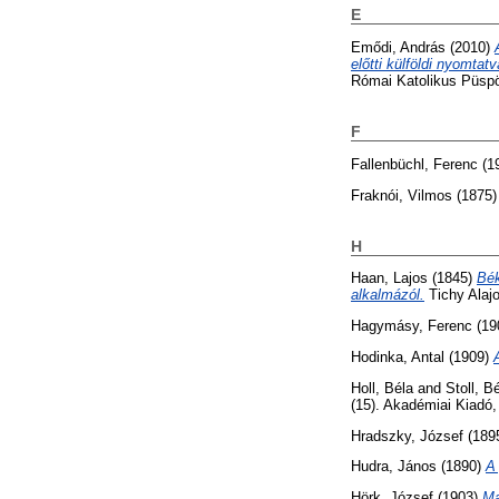
E
Emődi, András
(2010)
előtti külföldi nyomta
Római Katolikus Püspö
F
Fallenbüchl, Ferenc
(1
Fraknói, Vilmos
(1875
H
Haan, Lajos
(1845)
Bék
alkalmázól.
Tichy Alaj
Hagymásy, Ferenc
(19
Hodinka, Antal
(1909)
Holl, Béla
and
Stoll, B
(15). Akadémiai Kiadó
Hradszky, József
(189
Hudra, János
(1890)
A
Hörk, József
(1903)
Ma