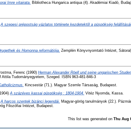
rai Imre vitairata.
Bibliotheca Hungarica antiqua (4). Akadémiai Kiadó, Budap
)
A szepesi prépostság vázlatos története kezdetektől a püspökség felállításái
rugethek és Homonna reformátiója.
Zemplén Könyvnyomtató Intézet, Sátoralj
ostma, Ferenc
(1990)
Herman Alexander Röell und seine ungarischen Studen
f Attila Tudományegyetem, Szeged. ISBN 963-481-846-3
Katholicizmus.
Kincsestár (71.). Magyar Szemle Társaság, Budapest.
1904)
A százéves kassai püspökség : 1804-1904.
Vitéz Nyomda, Kassa.
)
A harcos szentek bizánci legendái.
Magyar-görög tanulmányok (22.). Pázmá
 Filozófiai Intézet, Budapest.
This list was generated on
Thu Aug 