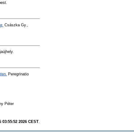
est.
g.
Császka Gy.,
aújhely.
ten.
Peregrinatio
ny Péter
6 03:55:52 2026 CEST
.