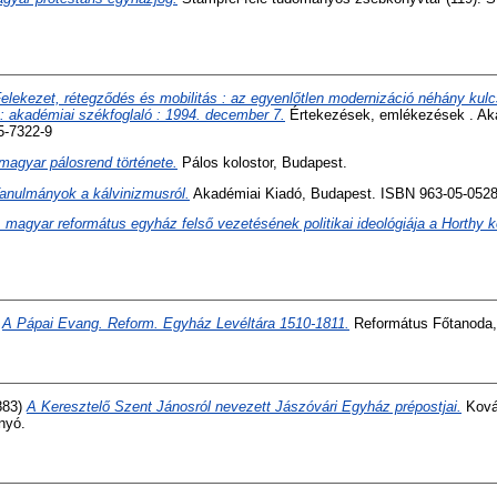
elekezet, rétegződés és mobilitás : az egyenlőtlen modernizáció néhány ku
: akadémiai székfoglaló : 1994. december 7.
Értekezések, emlékezések . Ak
5-7322-9
magyar pálosrend története.
Pálos kolostor, Budapest.
anulmányok a kálvinizmusról.
Akadémiai Kiadó, Budapest. ISBN 963-05-0528
 magyar református egyház felső vezetésének politikai ideológiája a Horthy 
)
A Pápai Evang. Reform. Egyház Levéltára 1510-1811.
Református Főtanoda,
883)
A Keresztelő Szent Jánosról nevezett Jászóvári Egyház prépostjai.
Ková
nyó.