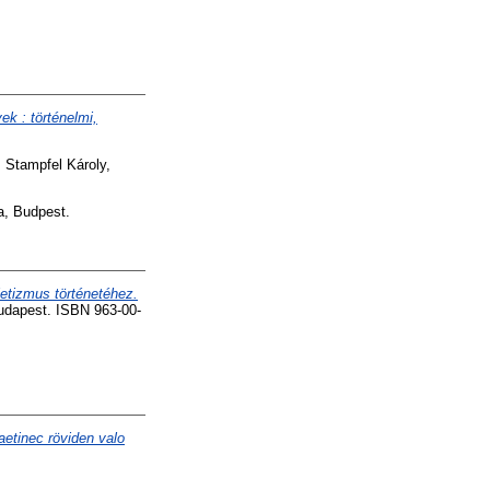
k : történelmi,
 Stampfel Károly,
, Budpest.
etizmus történetéhez.
Budapest. ISBN 963-00-
aetinec röviden valo