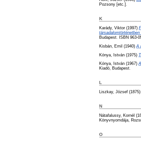
Pozsony [etc.].
K
Karády, Viktor
(1997)
F
társadalomtörténetben 
Budapest. ISBN 963-0
Kisbán, Emil
(1940)
A 
Kónya, István
(1975)
T
Kónya, István
(1967)
A
Kiadó, Budapest.
L
Liszkay, József
(1875
N
Nátafalussy, Kornél
(1
Könyvnyomdája, Rozs
O