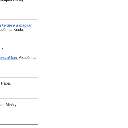
lcskérdése a magyar
adémiai Kiadó,
-2
korszakban.
Akadémiai
 Pápa.
cs Mihály