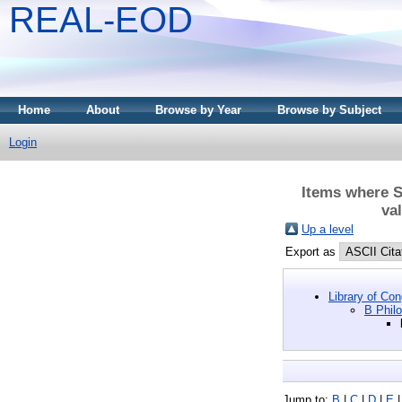
REAL-EOD
Home
About
Browse by Year
Browse by Subject
Login
Items where Su
va
Up a level
Export as
Library of Co
B Philo
Jump to:
B
|
C
|
D
|
E