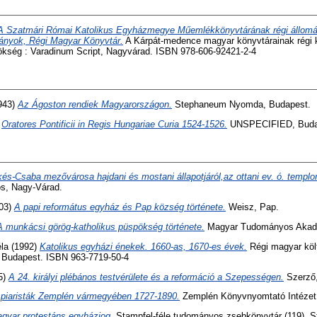
A Szatmári Római Katolikus Egyházmegye Műemlékkönyvtárának régi állomán
tványok, Régi Magyar Könyvtár.
A Kárpát-medence magyar könyvtárainak régi k
kség : Varadinum Script, Nagyvárad. ISBN 978-606-92421-2-4
943)
Az Ágoston rendiek Magyarországon.
Stephaneum Nyomda, Budapest.
)
Oratores Pontificii in Regis Hungariae Curia 1524-1526.
UNSPECIFIED, Buda
és-Csaba mezővárosa hajdani és mostani állapotjáról,az ottani ev. ó. temp
os, Nagy-Várad.
03)
A papi református egyház és Pap község története.
Weisz, Pap.
A munkácsi görög-katholikus püspökség története.
Magyar Tudományos Akadé
éla
(1992)
Katolikus egyházi énekek. 1660-as, 1670-es évek.
Régi magyar költ
, Budapest. ISBN 963-7719-50-4
5)
A 24. királyi plébános testvérülete és a reformáció a Szepességen.
Szerző,
 piaristák Zemplén vármegyében 1727-1890.
Zemplén Könyvnyomtató Intézet, 
gyar protestáns egyházjog.
Stampfel-féle tudományos zsebkönyvtár (119). S