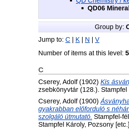
QD Chemistry / k
QD06 Mineral
Group by:
Jump to:
C
|
K
|
N
|
V
Number of items at this level:
5
C
Cserey, Adolf
(1902)
Kis ásván
zsebkönyvtár (128.). Stampfel 
Cserey, Adolf
(1900)
Ásványha
gyakrabban előforduló s néhá
szolgáló útmutató.
Stampfel-fé
Stampfel Károly, Pozsony [etc.]