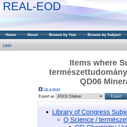
REAL-EOD
Home
About
Browse by Year
Browse by Subject
Login
Items where Su
természettudomány 
QD06 Minera
Up a level
Export as
Library of Congress Subj
Q Science / termész