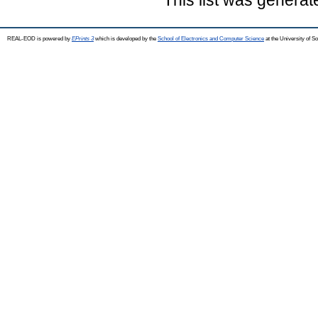
This list was genera
REAL-EOD is powered by
EPrints 3
which is developed by the
School of Electronics and Computer Science
at the University of 