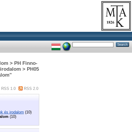
alom > PH Finno-
s irodalom > PH05
dalom"
RSS 1.0
RSS 2.0
ek és irodalom
(10)
dalom
(10)