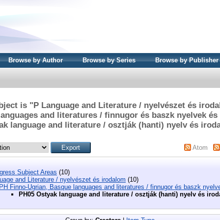
Browse by Author
Browse by Series
Browse by Publisher
ject is "P Language and Literature / nyelvészet és irod
anguages and literatures / finnugor és baszk nyelvek é
k language and literature / osztják (hanti) nyelv és iro
Atom
ngress Subject Areas
(10)
age and Literature / nyelvészet és irodalom
(10)
PH Finno-Ugrian, Basque languages and literatures / finnugor és baszk nyelv
PH05 Ostyak language and literature / osztják (hanti) nyelv és iro