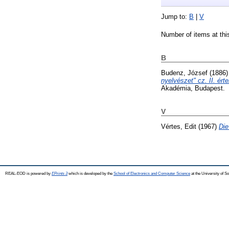
Jump to:
B
|
V
Number of items at thi
B
Budenz, József
(1886
nyelvészet" cz. II. ért
Akadémia, Budapest.
V
Vértes, Edit
(1967)
Die
REAL-EOD is powered by
EPrints 3
which is developed by the
School of Electronics and Computer Science
at the University of 