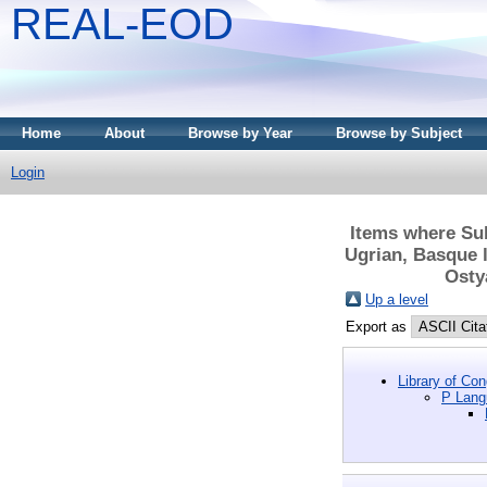
REAL-EOD
Home
About
Browse by Year
Browse by Subject
Login
Items where Sub
Ugrian, Basque l
Ostya
Up a level
Export as
Library of Co
P Langu