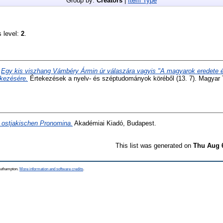
Group by:
Creators
|
Item Type
s level:
2
.
)
Egy kis viszhang Vámbéry Ármin úr válaszára vagyis "A magyarok eredete é
ekezésére.
Értekezések a nyelv- és széptudományok köréből (13. 7). Magya
 ostjakischen Pronomina.
Akadémiai Kiadó, Budapest.
This list was generated on
Thu Aug 
Southampton.
More information and software credits
.