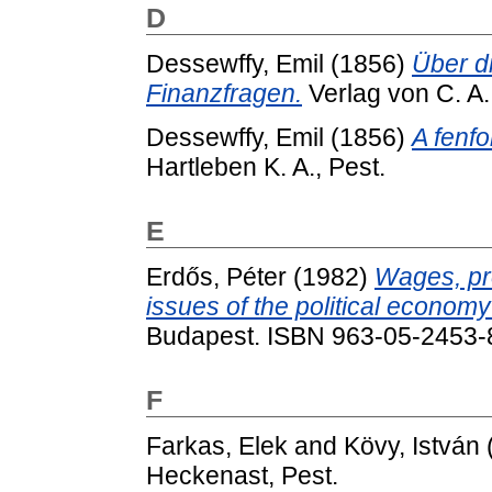
D
Dessewffy, Emil
(1856)
Über d
Finanzfragen.
Verlag von C. A.
Dessewffy, Emil
(1856)
A fenfo
Hartleben K. A., Pest.
E
Erdős, Péter
(1982)
Wages, pro
issues of the political economy
Budapest. ISBN 963-05-2453-
F
Farkas, Elek
and
Kövy, István
Heckenast, Pest.