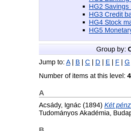
HG2 Savings 
HG3 Credit ba
HG4 Stock ma
HG5 Monetary
Group by:
Jump to:
A
|
B
|
C
|
D
|
E
|
F
|
G
Number of items at this level:
4
A
Acsády, Ignác
(1894)
Két pénz
Tudományos Akadémia, Budap
B