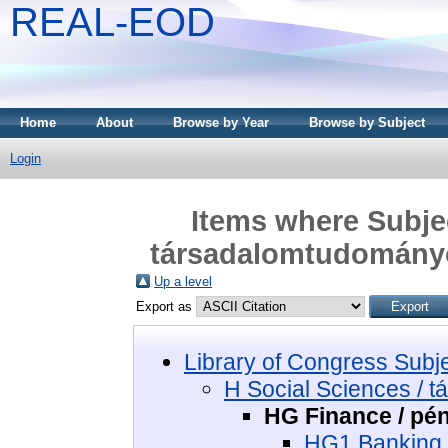
REAL-EOD
Home
About
Browse by Year
Browse by Subject
Login
Items where Subjec
társadalomtudományo
Up a level
Export as
Library of Congress Subj
H Social Sciences / 
HG Finance / pé
HG1 Banking 