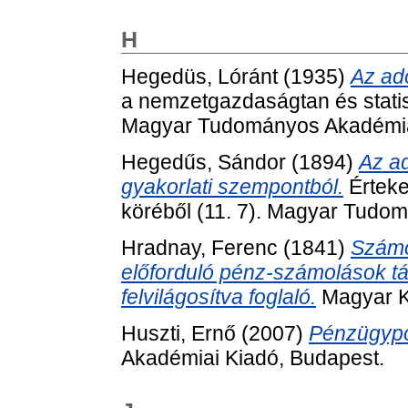
H
Hegedüs, Lóránt
(1935)
Az ad
a nemzetgazdaságtan és statisz
Magyar Tudományos Akadémia
Hegedűs, Sándor
(1894)
Az a
gyakorlati szempontból.
Érteke
köréből (11. 7). Magyar Tudo
Hradnay, Ferenc
(1841)
Számo
előforduló pénz-számolások táb
felvilágosítva foglaló.
Magyar Ki
Huszti, Ernő
(2007)
Pénzügypol
Akadémiai Kiadó, Budapest.