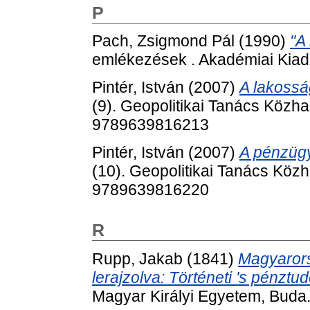
P
Pach, Zsigmond Pál
(1990)
"A
emlékezések . Akadémiai Kiad
Pintér, István
(2007)
A lakossá
(9). Geopolitikai Tanács Közh
9789639816213
Pintér, István
(2007)
A pénzügy
(10). Geopolitikai Tanács Köz
9789639816220
R
Rupp, Jakab
(1841)
Magyarors
lerajzolva: Történeti 's pénz
Magyar Királyi Egyetem, Buda