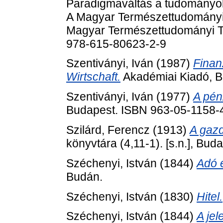
Paradigmaváltás a tudományok
A Magyar Természettudományi T
Magyar Természettudományi Tá
978-615-80623-2-9
Szentiványi, Iván
(1987)
Finan
Wirtschaft.
Akadémiai Kiadó, B
Szentiványi, Iván
(1977)
A pén
Budapest. ISBN 963-05-1158-
Szilárd, Ferencz
(1913)
A gaz
könyvtára (4,11-1). [s.n.], Bud
Széchenyi, István
(1844)
Adó é
Budán.
Széchenyi, István
(1830)
Hitel.
Széchenyi, István
(1844)
A jel