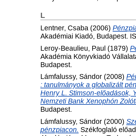
L
Lentner, Csaba
(2006)
Pénzpi
Akadémiai Kiadó, Budapest. 
Leroy-Beaulieu, Paul
(1879)
P
Akadémia Könyvkiadó Vállala
Budapest.
Lámfalussy, Sándor
(2008)
Pé
: tanulmányok a globalizált pé
Henry L. Stimson-előadások, 
Nemzeti Bank Xenophón Zolóta
Budapest.
Lámfalussy, Sándor
(2000)
Sze
pénzpiacon.
Székfoglaló előa