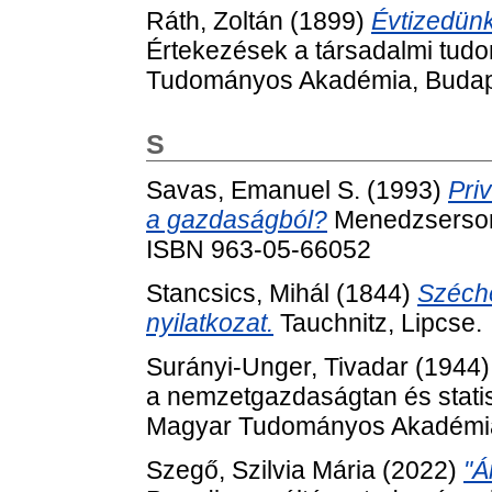
Ráth, Zoltán
(1899)
Évtizedünk
Értekezések a társadalmi tudo
Tudományos Akadémia, Budap
S
Savas, Emanuel S.
(1993)
Pri
a gazdaságból?
Menedzsersoro
ISBN 963-05-66052
Stancsics, Mihál
(1844)
Széche
nyilatkozat.
Tauchnitz, Lipcse.
Surányi-Unger, Tivadar
(1944
a nemzetgazdaságtan és statisz
Magyar Tudományos Akadémia
Szegő, Szilvia Mária
(2022)
"Á