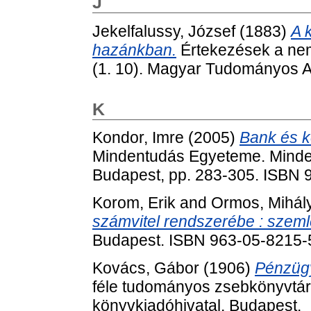
J
Jekelfalussy, József
(1883)
A 
hazánkban.
Értekezések a nem
(1. 10). Magyar Tudományos 
K
Kondor, Imre
(2005)
Bank és k
Mindentudás Egyeteme. Minden
Budapest, pp. 283-305. ISBN 
Korom, Erik
and
Ormos, Mihál
számvitel rendszerébe : szeml
Budapest. ISBN 963-05-8215-
Kovács, Gábor
(1906)
Pénzügy
féle tudományos zsebkönyvtár 
könyvkiadóhivatal, Budapest.