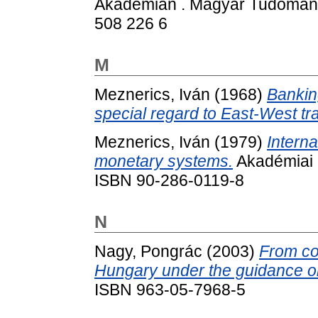
Akadémián . Magyar Tudomán
508 226 6
M
Meznerics, Iván
(1968)
Bankin
special regard to East-West tr
Meznerics, Iván
(1979)
Interna
monetary systems.
Akadémiai K
ISBN 90-286-0119-8
N
Nagy, Pongrác
(2003)
From co
Hungary under the guidance on
ISBN 963-05-7968-5