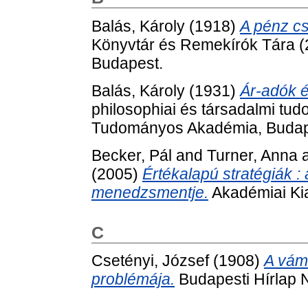
Balás, Károly
(1918)
A pénz cs
Könyvtár és Remekírók Tára 
Budapest.
Balás, Károly
(1931)
Ár-adók 
philosophiai és társadalmi tu
Tudományos Akadémia, Budap
Becker, Pál
and
Turner, Anna
(2005)
Értékalapú stratégiák :
menedzsmentje.
Akadémiai Ki
C
Csetényi, József
(1908)
A vám
problémája.
Budapesti Hírlap 