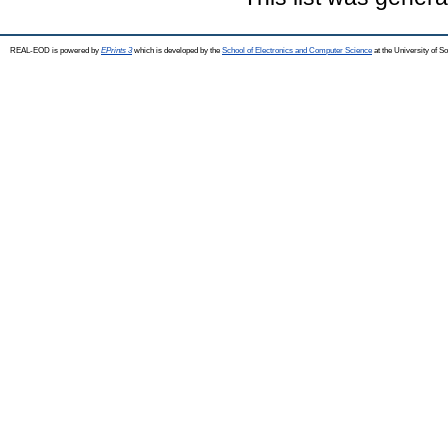
REAL-EOD is powered by
EPrints 3
which is developed by the
School of Electronics and Computer Science
at the University of 