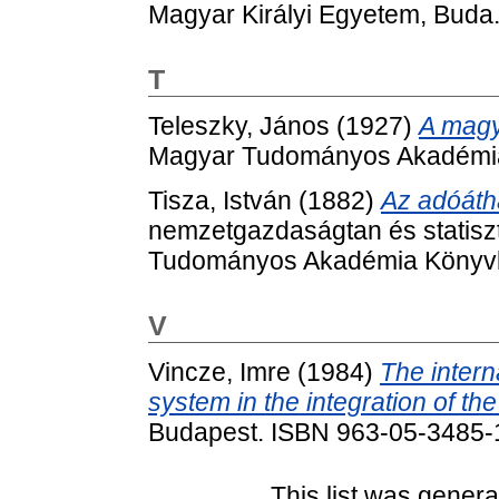
Magyar Királyi Egyetem, Buda
T
Teleszky, János
(1927)
A magy
Magyar Tudományos Akadémia
Tisza, István
(1882)
Az adóáthá
nemzetgazdaságtan és statiszt
Tudományos Akadémia Könyvk
V
Vincze, Imre
(1984)
The inter
system in the integration of the
Budapest. ISBN 963-05-3485-
This list was gener