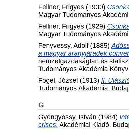
Fellner, Frigyes
(1930)
Csonka
Magyar Tudományos Akadémia
Fellner, Frigyes
(1929)
Csonka
Magyar Tudományos Akadémia
Fenyvessy, Adolf
(1885)
Adóss
a magyar aranyjáradék convers
nemzetgazdaságtan és statiszt
Tudományos Akadémia Könyvk
Fógel, József
(1913)
II. Ulász
Tudományos Akadémia, Budap
G
Gyöngyössy, István
(1984)
Int
crises.
Akadémiai Kiadó, Buda