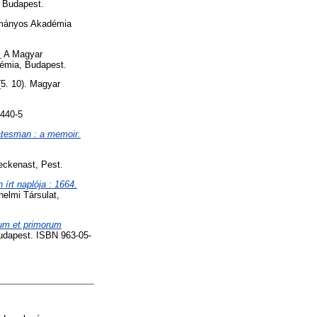
 Budapest.
mányos Akadémia
.
A Magyar
démia, Budapest.
5. 10). Magyar
0440-5
atesman : a memoir.
ckenast, Pest.
írt naplója : 1664.
nelmi Társulat,
gum et primorum
Budapest. ISBN 963-05-