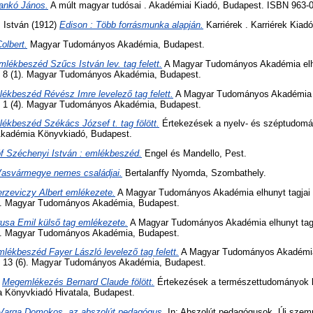
ankó János.
A múlt magyar tudósai . Akadémiai Kiadó, Budapest. ISBN 963-
, István
(1912)
Edison : Több forrásmunka alapján.
Karriérek . Karriérek Kiad
olbert.
Magyar Tudományos Akadémia, Budapest.
mlékbeszéd Szűcs István lev. tag felett.
A Magyar Tudományos Akadémia elhun
, 8 (1). Magyar Tudományos Akadémia, Budapest.
ékbeszéd Révész Imre levelező tag felett.
A Magyar Tudományos Akadémia elh
, 1 (4). Magyar Tudományos Akadémia, Budapest.
ékbeszéd Székács József t. tag fölött.
Értekezések a nyelv- és széptudomán
kadémia Könyvkiadó, Budapest.
f Széchenyi István : emlékbeszéd.
Engel és Mandello, Pest.
asvármegye nemes családjai.
Bertalanffy Nyomda, Szombathely.
rzeviczy Albert emlékezete.
A Magyar Tudományos Akadémia elhunyt tagjai fö
). Magyar Tudományos Akadémia, Budapest.
usa Emil külső tag emlékezete.
A Magyar Tudományos Akadémia elhunyt tagjai
). Magyar Tudományos Akadémia, Budapest.
lékbeszéd Fayer László levelező tag felett.
A Magyar Tudományos Akadémia e
, 13 (6). Magyar Tudományos Akadémia, Budapest.
)
Megemlékezés Bernard Claude fölött.
Értekezések a természettudományok kö
Könyvkiadó Hivatala, Budapest.
Varga Domokos, az abszolút pedagógus.
In: Abszolút pedagógusok. Új szem