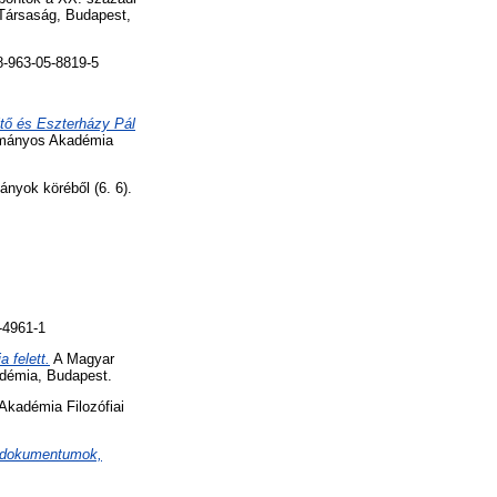
 Társaság, Budapest,
-963-05-8819-5
.
ltő és Eszterházy Pál
ományos Akadémia
nyok köréből (6. 6).
-4961-1
 felett.
A Magyar
adémia, Budapest.
kadémia Filozófiai
: dokumentumok,