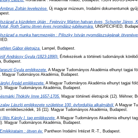
Ambrus Zoltán levelezése.
Új magyar múzeum, Irodalmi dokumentumok gyűj
apest.
lszázad a küzdelem útján : Fejérvizy Márton hatvan éves, Schuster János, Ki
Antal, Roth Samu ötven éves nyomdász-jubileumára.
UNSPECIFIED, Budape
lszázad a munka harcmezején : Piliszky István nyomdászságának ötvenéves
IED.
ethlen Gábor életrajza.
Lampel, Budapest.
róf Andrássy Gyula (1823-1890).
Értekezések a történeti tudományok köréből
, Budapest.
araszti Gyula emlékezete.
A Magyar Tudományos Akadémia elhunyt tagjai fölö
). Magyar Tudományos Akadémia, Budapest.
árolyi Árpád emlékezete.
A Magyar Tudományos Akadémia elhunyt tagjai fölött
2). Magyar Tudományos Akadémia, Budapest.
ésmárki Thököly Imre 1657-1705.
Magyar történeti életrajzok (12). Méhner, 
zalay László emlékezete születése 100. évfordulója alkalmából.
A Magyar T
tartott emlékbeszédek, 16 (11). Magyar Tudományos Akadémia, Budapest.
i Illés Károly l. tag emlékezete.
A Magyar Tudományos Akadémia elhunyt tagjai 
4). Magyar Tudományos Akadémia, Budapest.
Emlékirataim : ötven év.
Pantheon Irodalmi Intézet R.-T., Budapest.