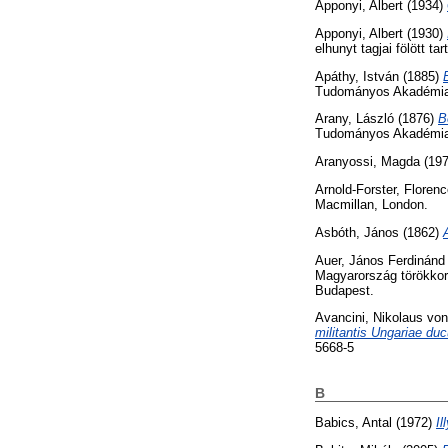
Apponyi, Albert
(1934)
Apponyi, Albert
(1930)
elhunyt tagjai fölött 
Apáthy, István
(1885)
Tudományos Akadémia e
Arany, László
(1876)
B
Tudományos Akadémia
Aranyossi, Magda
(19
Arnold-Forster, Floren
Macmillan, London.
Asbóth, János
(1862)
Auer, János Ferdinánd
Magyarország törökkori
Budapest.
Avancini, Nikolaus von
militantis Ungariae du
5668-5
B
Babics, Antal
(1972)
Il