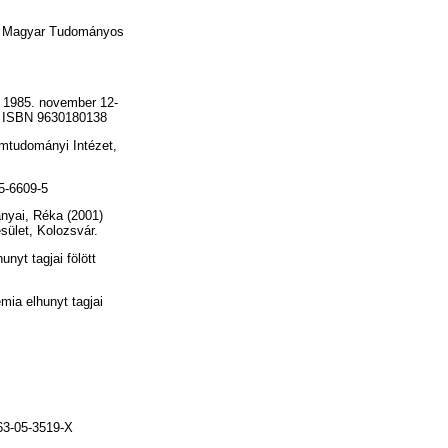
). Magyar Tudományos
, 1985. november 12-
3. ISBN 9630180138
mtudományi Intézet,
5-6609-5
nyai, Réka
(2001)
ület, Kolozsvár.
yt tagjai fölött
a elhunyt tagjai
63-05-3519-X