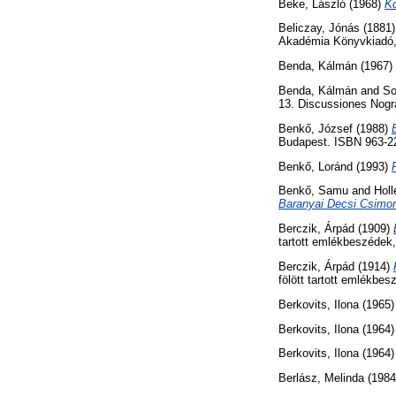
Beke, László
(1968)
K
Beliczay, Jónás
(1881
Akadémia Könyvkiadó,
Benda, Kálmán
(1967)
Benda, Kálmán
and
So
13. Discussiones Nogr
Benkő, József
(1988)
Budapest. ISBN 963-2
Benkő, Loránd
(1993)
Benkő, Samu
and
Holl
Baranyai Decsi Csimor
Berczik, Árpád
(1909)
tartott emlékbeszédek
Berczik, Árpád
(1914)
fölött tartott emlékb
Berkovits, Ilona
(1965
Berkovits, Ilona
(1964
Berkovits, Ilona
(1964
Berlász, Melinda
(198