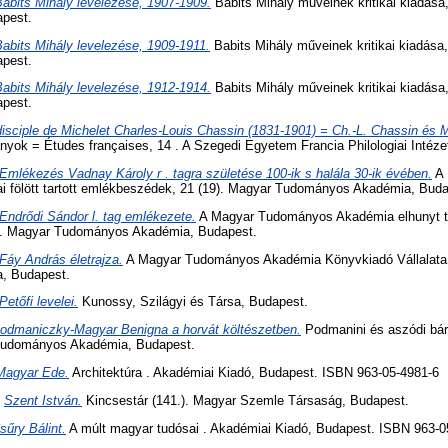
Babits Mihály levelezése, 1907-1909.
Babits Mihály műveinek kritikai kiadása
apest.
abits Mihály levelezése, 1909-1911.
Babits Mihály műveinek kritikai kiadása,
apest.
Babits Mihály levelezése, 1912-1914.
Babits Mihály műveinek kritikai kiadása
apest.
isciple de Michelet Charles-Louis Chassin (1831-1901) = Ch.-L. Chassin és 
yok = Études françaises, 14 . A Szegedi Egyetem Francia Philologiai Intéze
Emlékezés Vadnay Károly r . tagra születése 100-ik s halála 30-ik évében.
A 
ai fölött tartott emlékbeszédek, 21 (19). Magyar Tudományos Akadémia, Buda
Endrődi Sándor l. tag emlékezete.
A Magyar Tudományos Akadémia elhunyt tagj
). Magyar Tudományos Akadémia, Budapest.
Fáy András életrajza.
A Magyar Tudományos Akadémia Könyvkiadó Vállalata. 
, Budapest.
Petőfi levelei.
Kunossy, Szilágyi és Társa, Budapest.
odmaniczky-Magyar Benigna a horvát költészetben.
Podmanini és aszódi bá
 Tudományos Akadémia, Budapest.
Magyar Ede.
Architektúra . Akadémiai Kiadó, Budapest. ISBN 963-05-4981-6
)
Szent István.
Kincsestár (141.). Magyar Szemle Társaság, Budapest.
sűry Bálint.
A múlt magyar tudósai . Akadémiai Kiadó, Budapest. ISBN 963-0