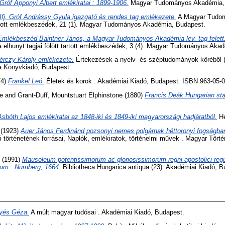
Gróf Apponyi Albert emlékiratai : 1899-1906.
Magyar Tudományos Akadémia,
Ifj. Gróf Andrássy Gyula igazgató és rendes tag emlékezete.
A Magyar Tudo
tartott emlékbeszédek, 21 (1). Magyar Tudományos Akadémia, Budapest.
Emlékbeszéd Baintner János, a Magyar Tudományos Akadémia lev. tag felett
lhunyt tagjai fölött tartott emlékbeszédek, 3 (4). Magyar Tudományos Aka
érczy Károly emlékezete.
Értekezések a nyelv- és széptudományok köréből (
 Könyvkiadó, Budapest.
74)
Frankel Leó.
Életek és korok . Akadémiai Kiadó, Budapest. ISBN 963-05-
ce
and
Grant-Duff, Mountstuart Elphinstone
(1880)
Francis Deák Hungarian st
Asbóth Lajos emlékiratai az 1848-iki és 1849-iki magyarországi hadjáratból.
He
(1923)
Auer János Ferdinánd pozsonyi nemes polgárnak héttoronyi fogságban 
 történetének forrásai, Naplók, emlékiratok, történelmi művek . Magyar Törté
(1991)
Mausoleum potentissimorum ac gloriosissimorum regni apostolici re
cum : Nürnberg, 1664.
Bibliotheca Hungarica antiqua (23). Akadémiai Kiadó, 
lyés Géza.
A múlt magyar tudósai . Akadémiai Kiadó, Budapest.