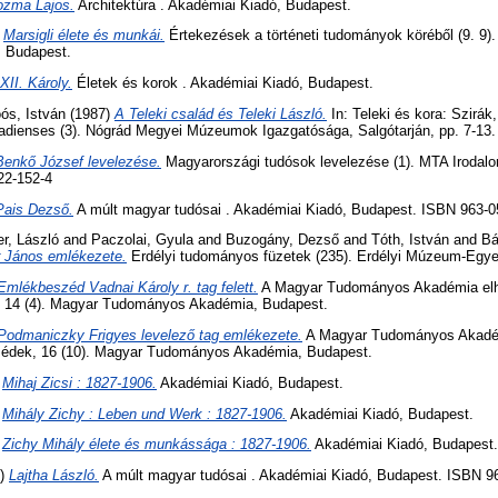
ozma Lajos.
Architektúra . Akadémiai Kiadó, Budapest.
)
Marsigli élete és munkái.
Értekezések a történeti tudományok köréből (9. 9
 Budapest.
XII. Károly.
Életek és korok . Akadémiai Kiadó, Budapest.
ós, István
(1987)
A Teleki család és Teleki László.
In: Teleki és kora: Szirák
adienses (3). Nógrád Megyei Múzeumok Igazgatósága, Salgótarján, pp. 7-1
Benkő József levelezése.
Magyarországi tudósok levelezése (1). MTA Irodalo
22-152-4
Pais Dezső.
A múlt magyar tudósai . Akadémiai Kiadó, Budapest. ISBN 963-0
er, László
and
Paczolai, Gyula
and
Buzogány, Dezső
and
Tóth, István
and
Bá
 János emlékezete.
Erdélyi tudományos füzetek (235). Erdélyi Múzeum-Egyes
Emlékbeszéd Vadnai Károly r. tag felett.
A Magyar Tudományos Akadémia elhun
, 14 (4). Magyar Tudományos Akadémia, Budapest.
Podmaniczky Frigyes levelező tag emlékezete.
A Magyar Tudományos Akadémi
eszédek, 16 (10). Magyar Tudományos Akadémia, Budapest.
)
Mihaj Zicsi : 1827-1906.
Akadémiai Kiadó, Budapest.
)
Mihály Zichy : Leben und Werk : 1827-1906.
Akadémiai Kiadó, Budapest.
)
Zichy Mihály élete és munkássága : 1827-1906.
Akadémiai Kiadó, Budapest.
4)
Lajtha László.
A múlt magyar tudósai . Akadémiai Kiadó, Budapest. ISBN 9