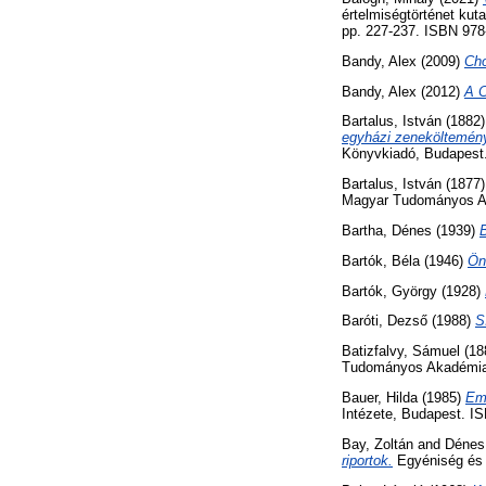
értelmiségtörténet ku
pp. 227-237. ISBN 978
Bandy, Alex
(2009)
Cho
Bandy, Alex
(2012)
A C
Bartalus, István
(1882
egyházi zeneköltemény
Könyvkiadó, Budapest
Bartalus, István
(1877
Magyar Tudományos A
Bartha, Dénes
(1939)
Bartók, Béla
(1946)
Öné
Bartók, György
(1928)
Baróti, Dezső
(1988)
S
Batizfalvy, Sámuel
(18
Tudományos Akadémia e
Bauer, Hilda
(1985)
Em
Intézete, Budapest. I
Bay, Zoltán
and
Dénes
riportok.
Egyéniség és 