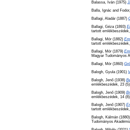
Balassa, Iván
(1975)
J
Balla, Ignác
and
Fodor
Ballagi, Aladár
(1887)
C
Ballagi, Géza
(1893)
E
tartott emlékbeszédek
Ballagi, Mór
(1882)
Eml
tartott emlékbeszédek
Ballagi, Mór
(1879)
Eml
Magyar Tudományos A
Ballagi, Mór
(1860)
Gró
Balogh, Gyula
(1901)
V
Balogh, Jenő
(1938)
Be
emlékbeszédek, 23 (5
Balogh, Jenő
(1909)
Br
emlékbeszédek, 14 (8
Balogh, Jenő
(1907)
Em
tartott emlékbeszédek
Balogh, Kálmán
(1880
Tudományos Akadémia 
Balogh, Mihály
(2021)