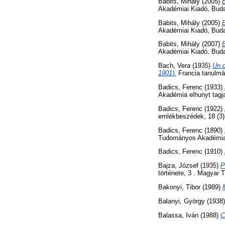
Babits, Mihály
(2005)
Akadémiai Kiadó, Bud
Babits, Mihály
(2005)
B
Akadémiai Kiadó, Bud
Babits, Mihály
(2007)
Akadémiai Kiadó, Bud
Bach, Vera
(1935)
Un d
1901).
Francia tanulmán
Badics, Ferenc
(1933)
Akadémia elhunyt tagj
Badics, Ferenc
(1922)
emlékbeszédek, 18 (3
Badics, Ferenc
(1890)
Tudományos Akadémia
Badics, Ferenc
(1910)
Bajza, József
(1935)
P
története, 3 . Magyar
Bakonyi, Tibor
(1989)
Balanyi, György
(1938
Balassa, Iván
(1988)
C