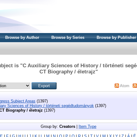
Browse by Author
Browse by Series
Browse by Publisher
bject is "C Auxiliary Sciences of History / történeti se
CT Biography / életrajz"
Atom
ngress Subject Areas
(1397)
iary Sciences of History / történeti segédtudományok
(1397)
CT Biography / életrajz
(1397)
Group by:
Creators
|
Item Type
E
|
F
|
G
|
H
|
I
|
J
|
K
|
L
|
M
|
N
|
O
|
P
|
Q
|
R
|
S
|
T
|
V
|
W
|
X
|
Y
|
Z
|
Á
|
É