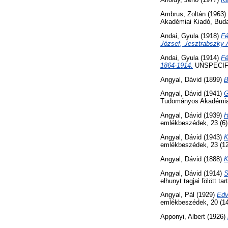
Ambrus, Zoltán
(1963)
Akadémiai Kiadó, Bud
Andai, Gyula
(1918)
Fé
József, Jesztrabszky 
Andai, Gyula
(1914)
Fé
1864-1914.
UNSPECIF
Angyal, Dávid
(1899)
B
Angyal, Dávid
(1941)
G
Tudományos Akadémia
Angyal, Dávid
(1939)
H
emlékbeszédek, 23 (6
Angyal, Dávid
(1943)
K
emlékbeszédek, 23 (1
Angyal, Dávid
(1888)
K
Angyal, Dávid
(1914)
S
elhunyt tagjai fölött 
Angyal, Pál
(1929)
Edv
emlékbeszédek, 20 (1
Apponyi, Albert
(1926)