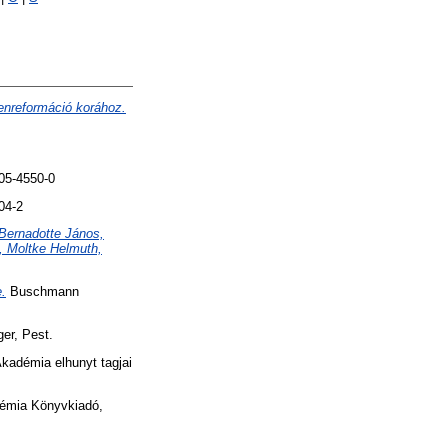
lenreformáció korához.
05-4550-0
04-2
 Bernadotte János,
, Moltke Helmuth,
.
Buschmann
er, Pest.
adémia elhunyt tagjai
mia Könyvkiadó,