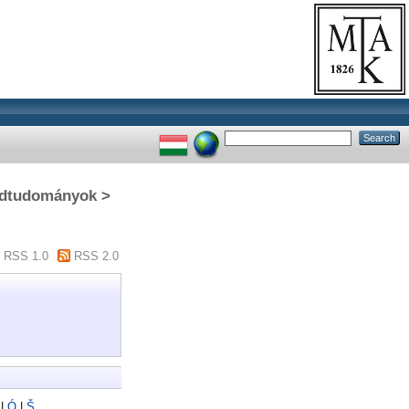
gédtudományok >
RSS 1.0
RSS 2.0
|
Ó
|
Š