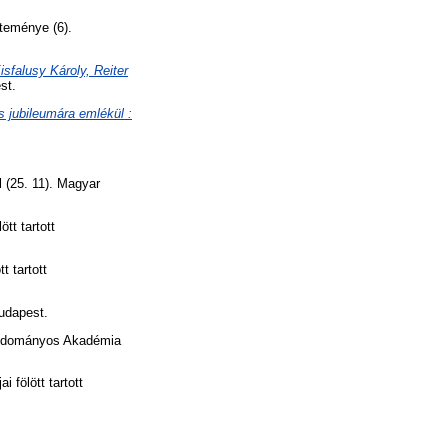
teménye (6).
sfalusy Károly, Reiter
st.
 jubileumára emlékül :
 (25. 11). Magyar
tt tartott
 tartott
Budapest.
udományos Akadémia
fölött tartott