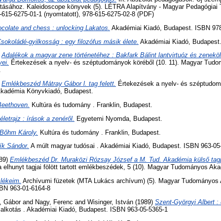
tatásához. Kaleidoscope könyvek (5). LÉTRA Alapítvány - Magyar Pedagógiai
-615-6275-01-1 (nyomtatott), 978-615-6275-02-8 (PDF)
colate and chess : unlocking Lakatos.
Akadémiai Kiadó, Budapest. ISBN 978
sokoládé-gyilkosság : egy filozófus másik élete.
Akadémiai Kiadó, Budapest
)
Adalékok a magyar zene történetéhez : Bakfark Bálint lantvirtuóz és zenekö
ei.
Értekezések a nyelv- és széptudományok köréből (10. 11). Magyar Tud
.
)
Emlékbeszéd Mátray Gábor l. tag felett.
Értekezések a nyelv- és széptudomá
kadémia Könyvkiadó, Budapest.
Beethoven.
Kultúra és tudomány . Franklin, Budapest.
letrajz : írások a zenéről.
Egyetemi Nyomda, Budapest.
Bőhm Károly.
Kultúra és tudomány . Franklin, Budapest.
ík Sándor.
A múlt magyar tudósai . Akadémiai Kiadó, Budapest. ISBN 963-05
89)
Emlékbeszéd Dr. Muraközi Rózsay József a M. Tud. Akadémia külső tagja
lhunyt tagjai fölött tartott emlékbeszédek, 5 (10). Magyar Tudományos Ak
lékeim.
Archívumi füzetek (MTA Lukács archívum) (5). Magyar Tudományos A
SBN 963-01-6164-8
, Gábor
and
Nagy, Ferenc
and
Wisinger, István
(1989)
Szent-Györgyi Albert 
alkotás . Akadémiai Kiadó, Budapest. ISBN 963-05-5365-1