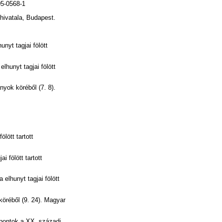
05-0568-1
óhivatala, Budapest.
yt tagjai fölött
unyt tagjai fölött
yok köréből (7. 8).
lött tartott
 fölött tartott
lhunyt tagjai fölött
réből (9. 24). Magyar
pontok a XX. századi