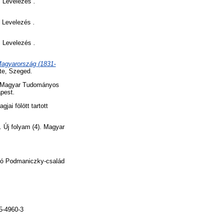
, Levelezés .
 Levelezés .
, Levelezés .
Magyarország (1831-
te, Szeged.
Magyar Tudományos
pest.
ai fölött tartott
Új folyam (4). Magyar
ró Podmaniczky-család
5-4960-3