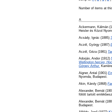
Number of items at thi
A
Ackermann, Kálmán
(1
Heisler és Kózol Nyom
Acsády, Ignác
(1885)
Aczél, György
(1987)
Aczél, Géza
(1981)
Ta
Adorján, Andor
(1912)
Wellington herceg, Hoc
Görgey Arthur.
Karriére
Aigner, Antal
(1901)
Em
Nyomda, Budapest.
Akin, Károly
(1868)
Fa
Alexander, Bernát
(190
fölött tartott emlékb
Alexander, Bernát
(188
Budapest.
Alföldy, Jenő
(1977)
Ká