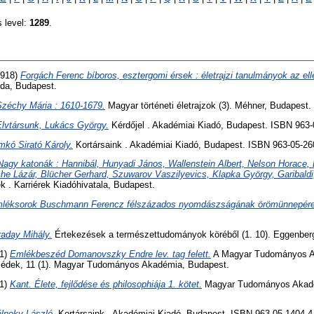
s level:
1289
.
918)
Forgách Ferenc bíboros, esztergomi érsek : életrajzi tanulmányok az el
da, Budapest.
Széchy Mária : 1610-1679.
Magyar történeti életrajzok (3). Méhner, Budapest.
Elvtársunk, Lukács György.
Kérdőjel . Akadémiai Kiadó, Budapest. ISBN 963-
mkó Sirató Károly.
Kortársaink . Akadémiai Kiadó, Budapest. ISBN 963-05-26
Nagy katonák : Hannibál, Hunyadi János, Wallenstein Albert, Nelson Horace,
he Lázár, Blücher Gerhard, Szuwarov Vaszilyevics, Klapka György, Garibaldi
k . Karriérek Kiadóhivatala, Budapest.
léksorok Buschmann Ferencz félszázados nyomdászságának örömünnepére
raday Mihály.
Értekezések a természettudományok köréből (1. 10). Eggenberg
1)
Emlékbeszéd Domanovszky Endre lev. tag felett.
A Magyar Tudományos Ak
eszédek, 11 (1). Magyar Tudományos Akadémia, Budapest.
1)
Kant. Élete, fejlődése és philosophiája 1. kötet.
Magyar Tudományos Akadé
lnoky László.
Kortársaink . Akadémiai Kiadó, Budapest. ISBN 963-05-1404-4