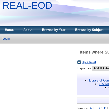
REAL-EOD
Home
About
Browse by Year
Browse by Subject
Login
Items where Su
Up a level
Export as
Library of Co
C Auxil
Jump to:
A
|
B
|
C
|
D
|