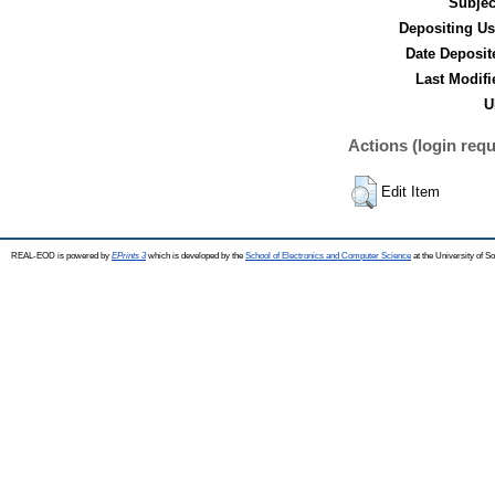
Subjec
Depositing Us
Date Deposit
Last Modifi
U
Actions (login requ
Edit Item
REAL-EOD is powered by
EPrints 3
which is developed by the
School of Electronics and Computer Science
at the University of 