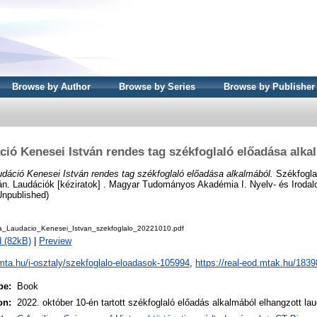
Browse by Author
Browse by Series
Browse by Publisher
ció Kenesei István rendes tag székfoglaló előadása alka
udáció Kenesei István rendes tag székfoglaló előadása alkalmából.
Székfogla
. Laudációk [kéziratok] . Magyar Tudományos Akadémia I. Nyelv- és Irod
Unpublished)
_Laudacio_Kenesei_Istvan_szekfoglalo_20221010.pdf
 (82kB)
|
Preview
/mta.hu/i-osztaly/szekfoglalo-eloadasok-105994
,
https://real-eod.mtak.hu/1839
pe:
Book
on:
2022. október 10-én tartott székfoglaló előadás alkalmából elhangzott la