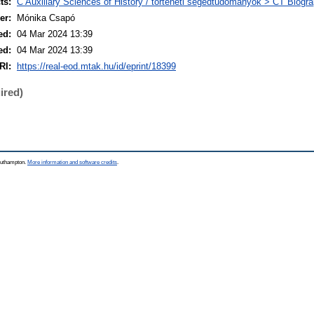
ts:
C Auxiliary Sciences of History / történeti segédtudományok > CT Biograp
er:
Mónika Csapó
ed:
04 Mar 2024 13:39
ed:
04 Mar 2024 13:39
RI:
https://real-eod.mtak.hu/id/eprint/18399
ired)
Southampton.
More information and software credits
.