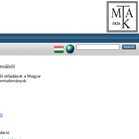
lmából
ló előadások a Magyar
alomtudományok
8/
udáció