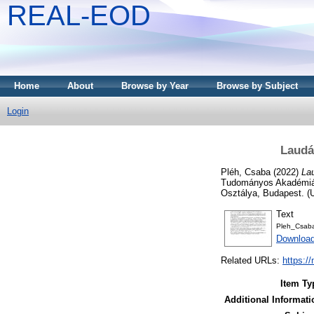
REAL-EOD
Home
About
Browse by Year
Browse by Subject
Login
Laudá
Pléh, Csaba
(2022)
La
Tudományos Akadémián
Osztálya, Budapest. (
Text
Pleh_Csaba
Download
Related URLs:
https:/
Item Ty
Additional Informati