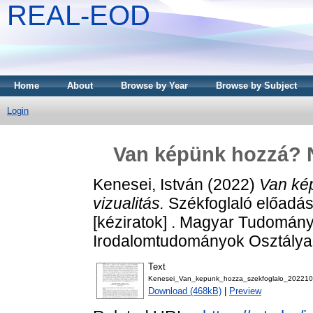
REAL-EOD
Home
About
Browse by Year
Browse by Subject
Login
Van képünk hozzá? Ny
Kenesei, István
(2022)
Van kép
vizualitás.
Székfoglaló előadá
[kéziratok] . Magyar Tudomány
Irodalomtudományok Osztálya,
Text
Kenesei_Van_kepunk_hozza_szekfoglalo_202210
Download (468kB)
|
Preview