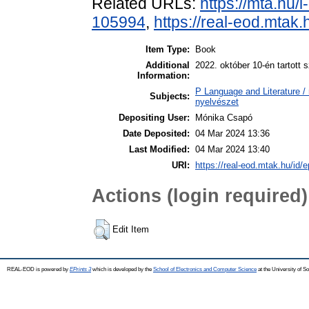
Related URLs:
https://mta.hu/
105994
,
https://real-eod.mtak
Item Type:
Book
Additional
2022. október 10-én tartott 
Information:
P Language and Literature / n
Subjects:
nyelvészet
Depositing User:
Mónika Csapó
Date Deposited:
04 Mar 2024 13:36
Last Modified:
04 Mar 2024 13:40
URI:
https://real-eod.mtak.hu/id/e
Actions (login required)
Edit Item
REAL-EOD is powered by
EPrints 3
which is developed by the
School of Electronics and Computer Science
at the University of 