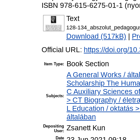
ISBN 978-615-6275-01-1 (nyom
Text
128-134_abszolut_pedagogu
Download (517kB)
|
Pr
Official URL:
https://doi.org/1
Book Section
Item Type:
A General Works / álta
Scholarship The Human
C Auxiliary Sciences o
Subjects:
> CT Biography / életra
L Education / oktatás >
általában
Depositing
Zsanett Kun
User:
Date
23 Jun 2021 09:18