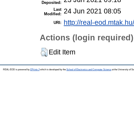
Deposited:
Last
24 Jun 2021 08:05
Modified:
http://real-eod.mtak.hu
URI:
Actions (login required)
Edit Item
REAL-EOD is powered by
EPrints 3
which is developed by the
School of Electronics and Computer Science
at the University of 