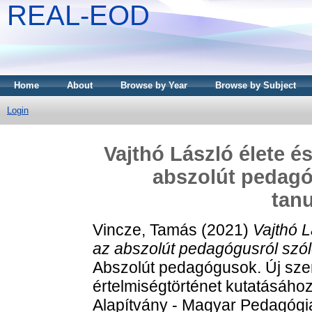
REAL-EOD
Home
About
Browse by Year
Browse by Subject
Login
Vajthó László élete é
abszolút pedagó
tan
Vincze, Tamás
(2021)
Vajthó L
az abszolút pedagógusról szól
Abszolút pedagógusok. Új sze
értelmiségtörténet kutatásáho
Alapítvány - Magyar Pedagógia