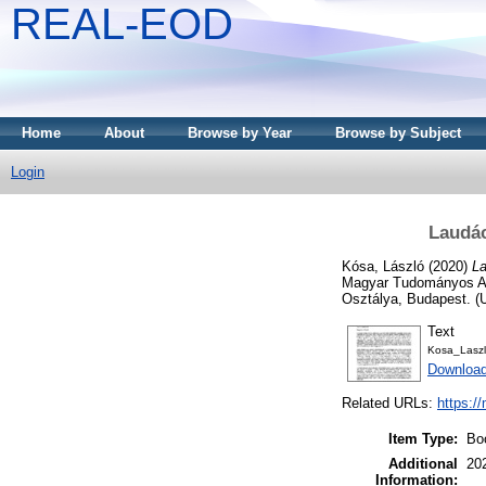
REAL-EOD
Home
About
Browse by Year
Browse by Subject
Login
Laudác
Kósa, László
(2020)
La
Magyar Tudományos Ak
Osztálya, Budapest. (
Text
Kosa_Laszl
Download
Related URLs:
https:/
Item Type:
Bo
Additional
202
Information: