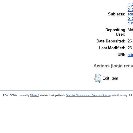
C A
G G
Subjects:
etn
G 
cu
Depositing
Mó
User:
Date Deposited:
26
Last Modified:
26
URI:
htt
Actions (login requ
Edit Item
REAL-EOD is powered by
EPrints 3
which is developed by the
School of Electronics and Computer Science
at the University of 