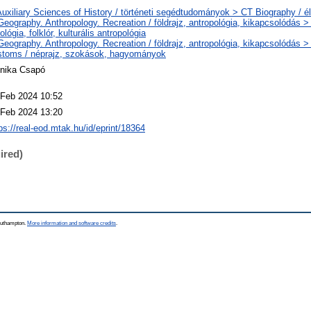
uxiliary Sciences of History / történeti segédtudományok > CT Biography / él
eography. Anthropology. Recreation / földrajz, antropológia, kikapcsolódás >
ológia, folklór, kulturális antropológia
Geography. Anthropology. Recreation / földrajz, antropológia, kikapcsolódás
stoms / néprajz, szokások, hagyományok
nika Csapó
 Feb 2024 10:52
 Feb 2024 13:20
ps://real-eod.mtak.hu/id/eprint/18364
ired)
Southampton.
More information and software credits
.