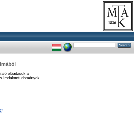
almából
laló előadások a
és Irodalomtudományok
7/