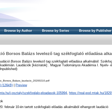
Browse by Author
Browse by Series
Browse by Publisher
ió Borsos Balázs levelező tag székfoglaló előadása alk
udáció Borsos Balázs levelező tag székfoglaló előadása alkalmából.
Székfog
adémián. Laudációk [kéziratok] . Magyar Tudományos Akadémia I. Nyelv- 
Unpublished)
o_Borsos_Balazs_laudacio_20200210.pdf
 (126kB)
|
Preview
/mta.hu/i-osztaly/szekfoglalo-eloadasok-105994
,
https://real-eod.mtak.hu/1829
ok
0. február 10-én tartott székfoglaló előadás alkalmából elhangzott laudáció